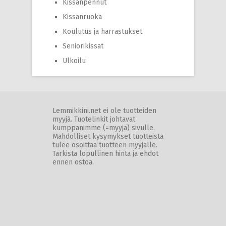
Kissanpennut
Kissanruoka
Koulutus ja harrastukset
Seniorikissat
Ulkoilu
Lemmikkini.net ei ole tuotteiden
myyjä. Tuotelinkit johtavat
kumppanimme (=myyjä) sivulle.
Mahdolliset kysymykset tuotteista
tulee osoittaa tuotteen myyjälle.
Tarkista lopullinen hinta ja ehdot
ennen ostoa.