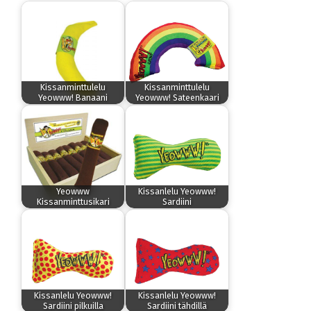
Kissanminttulelu
Kissanminttulelu
Yeowww! Banaani
Yeowww! Sateenkaari
Yeowww
Kissanlelu Yeowww!
Kissanminttusikari
Sardiini
Kissanlelu Yeowww!
Kissanlelu Yeowww!
Sardiini pilkuilla
Sardiini tähdillä