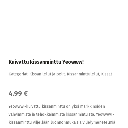
Kuivattu kissanminttu Yeowww!
Kategoriat:
Kissan lelut ja pelit
,
Kissanminttulelut
,
Kissat
4.99 €
Yeowww!-kuivattu kissanminttu on yksi markkinoiden
vahvimmista ja tehokkaimmista kissanmintuista. Yeowww! -
kissanminttu viljellään luonnonmukaisia viljelymenetelmiä