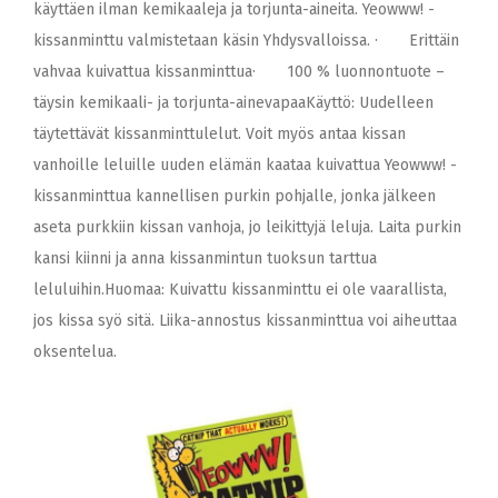
käyttäen ilman kemikaaleja ja torjunta-aineita. Yeowww! -
kissanminttu valmistetaan käsin Yhdysvalloissa. · Erittäin
vahvaa kuivattua kissanminttua· 100 % luonnontuote –
täysin kemikaali- ja torjunta-ainevapaaKäyttö: Uudelleen
täytettävät kissanminttulelut. Voit myös antaa kissan
vanhoille leluille uuden elämän kaataa kuivattua Yeowww! -
kissanminttua kannellisen purkin pohjalle, jonka jälkeen
aseta purkkiin kissan vanhoja, jo leikittyjä leluja. Laita purkin
kansi kiinni ja anna kissanmintun tuoksun tarttua
leluluihin.Huomaa: Kuivattu kissanminttu ei ole vaarallista,
jos kissa syö sitä. Liika-annostus kissanminttua voi aiheuttaa
oksentelua.