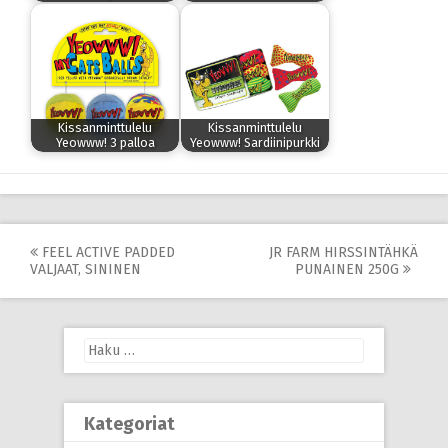
Kissanminttulelu
Kissanminttulelu
Yeowww! 3 palloa
Yeowww! Sardiinipurkki
Post
FEEL ACTIVE PADDED
JR FARM HIRSSINTÄHKÄ
VALJAAT, SININEN
PUNAINEN 250G
navigation
Haku:
Kategoriat