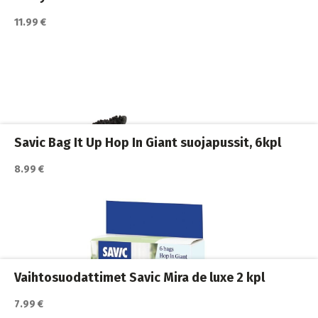
Katso lisätiedot / osta tuote myyjän sivulla
11.99 €
Kissan hiekkalaatikot ja vessat
,
Kissanhiekkalapiot
,
Kissanvessan siivoaminen
,
Kissat
Savic Bag It Up Hop In Giant suojapussit, 6kpl
Katso lisätiedot / osta tuote myyjän sivulla
8.99 €
Kissan hiekkalaatikot ja vessat
,
Kissanhiekkalapiot
,
Kissanvessan siivoaminen
,
Kissat
Vaihtosuodattimet Savic Mira de luxe 2 kpl
7.99 €