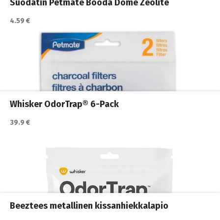
Suodatin Petmate Booda Dome Zeolite
4.59 €
Whisker OdorTrap® 6-Pack
39.9 €
Katso lisätiedot / osta tuote myyjän sivulla
Kissan hiekkalaatikot ja vessat
,
Kissanvessan siivoaminen
,
Kissat
Beeztees metallinen kissanhiekkalapio