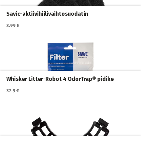
Savic-aktiivihiilivaihtosuodatin
3.99 €
Katso lisätiedot / osta tuote myyjän sivulla
Kissan hiekkalaatikot ja vessat
,
Kissat
Whisker Litter-Robot 4 OdorTrap® pidike
37.9 €
Katso lisätiedot / osta tuote myyjän sivulla
Kissan hiekkalaatikot ja vessat
,
Kissat