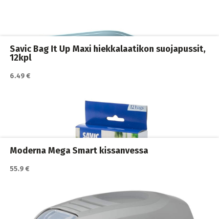
Kissan hiekkalaatikot ja vessat
,
Kissat
Savic Bag It Up Maxi hiekkalaatikon suojapussit,
12kpl
Katso lisätiedot / osta tuote myyjän sivulla
6.49 €
Kissan hiekkalaatikot ja vessat
,
Kissanhiekkalapiot
,
Kissanvessan siivoaminen
,
Kissat
Moderna Mega Smart kissanvessa
55.9 €
Katso lisätiedot / osta tuote myyjän sivulla
Kissan hiekkalaatikot ja vessat
,
Kissat