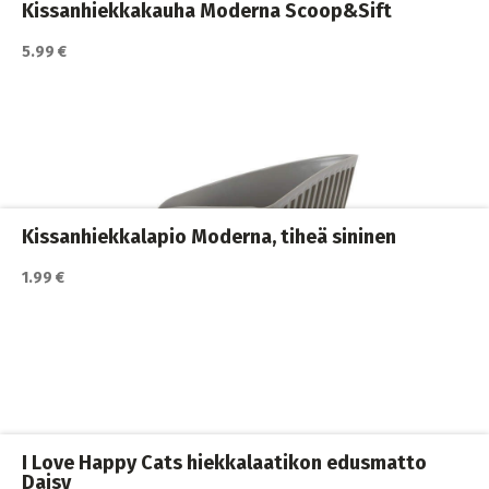
Kissanhiekkakauha Moderna Scoop&Sift
5.99 €
Katso lisätiedot / osta tuote myyjän sivulla
Kissan hiekkalaatikot ja vessat
,
Kissanvessan siivoaminen
,
Kissat
Kissanhiekkalapio Moderna, tiheä sininen
1.99 €
Katso lisätiedot / osta tuote myyjän sivulla
Kissan hiekkalaatikot ja vessat
,
Kissanvessan siivoaminen
,
Kissat
I Love Happy Cats hiekkalaatikon edusmatto
Daisy