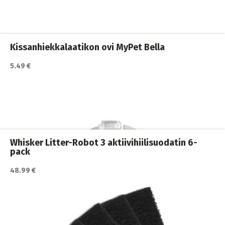
Automaattiset kissanvessat
,
Kissan hiekkalaatikot ja vessat
,
Kissat
Kissanhiekkalaatikon ovi MyPet Bella
5.49 €
Katso lisätiedot / osta tuote myyjän sivulla
Kissan hiekkalaatikot ja vessat
,
Kissanvessan siivoaminen
,
Kissanvessan siivoaminen
,
Kissat
Whisker Litter-Robot 3 aktiivihiilisuodatin 6-
pack
48.99 €
Katso lisätiedot / osta tuote myyjän sivulla
Kissan hiekkalaatikot ja vessat
,
Kissanhiekkamatot
,
Kissanvessan siivoaminen
,
Kissat