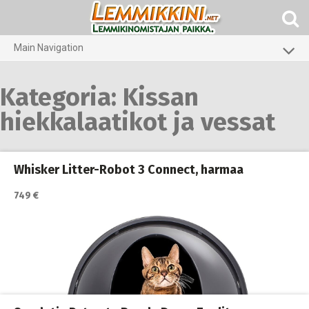
Skip
to
content
Main Navigation
Koirat
Kategoria:
Kissan
Kissat
hiekkalaatikot ja vessat
Pieneläimet
Whisker Litter-Robot 3 Connect, harmaa
749 €