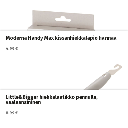
Katso lisätiedot / osta tuote myyjän sivulla
Kissan hiekkalaatikot ja vessat
,
Kissanhiekkamatot
,
Kissanvessan siivoaminen
,
Kissat
Moderna Handy Max kissanhiekkalapio harmaa
4.99 €
Katso lisätiedot / osta tuote myyjän sivulla
Kissan hiekkalaatikot ja vessat
,
Kissat
Little&Bigger hiekkalaatikko pennulle,
vaaleansininen
8.99 €
Katso lisätiedot / osta tuote myyjän sivulla