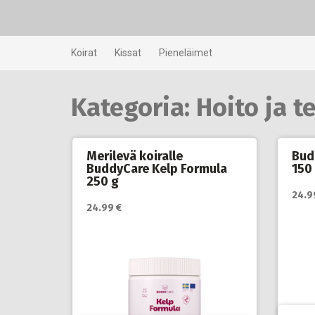
Skip
to
content
Koirat
Kissat
Pieneläimet
Kategoria:
Hoito ja t
Merilevä koiralle
Bud
BuddyCare Kelp Formula
150
250 g
24.9
24.99 €