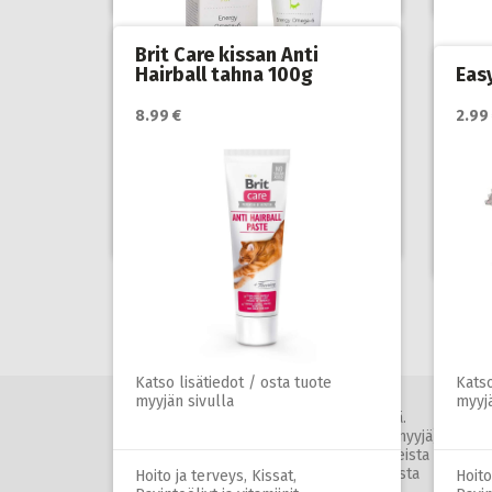
Brit Care kissan Anti
Hairball tahna 100g
Eas
8.99 €
2.99
Katso lisätiedot / osta tuote
myyjän sivulla
Katso
myyjä
Hoito ja terveys
,
Kissat
,
Ravintoöljyt ja vitamiinit
Hoito
Ravin
Artikkelien
sivutus
Katso lisätiedot / osta tuote
Katso
myyjän sivulla
myyjä
Lemmikkini.net ei ole tuotteiden myyjä.
Tuotelinkit johtavat kumppanimme (=myyjä)
sivulle. Mahdolliset kysymykset tuotteista
tulee osoittaa tuotteen myyjälle. Tarkista
Hoito ja terveys
,
Kissat
,
Hoito