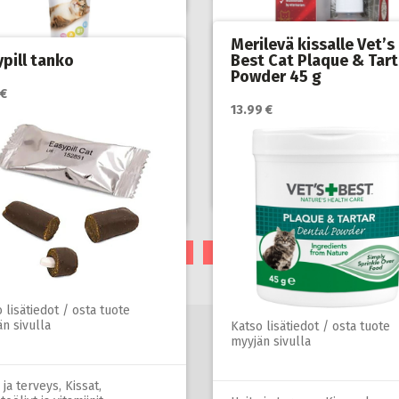
Merilevä kissalle Vet’s
ypill tanko
Best Cat Plaque & Tart
Powder 45 g
 €
Katso lisätiedot / osta tuote
13.99 €
myyjän sivulla
 lisätiedot / osta tuote
n sivulla
Hoito ja terveys
,
Kissan stress
pelko
,
Kissat
 ja terveys
,
Kissat
,
toöljyt ja vitamiinit
PAGE
PAGE
PAGE
1
2
3
SEURAAVA SIVU
 lisätiedot / osta tuote
n sivulla
Katso lisätiedot / osta tuote
myyjän sivulla
 ja terveys
,
Kissat
,