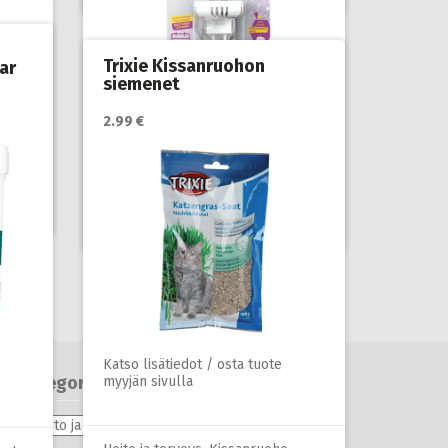
Trixie Kissanruohon
ar
siemenet
2.99 €
Katso lisätiedot / osta tuote
myyjän sivulla
i ja
Hoito ja terveys
,
Kissan stressi ja
pelko
,
Kissat
Katso lisätiedot / osta tuote
Kategoriat
myyjän sivulla
Kategoriat