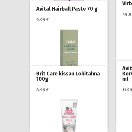
Virb
Avital Hairball Paste 70 g
49.9
9.99 €
Katso
myyjä
Katso lisätiedot / osta tuote
myyjän sivulla
Hoito
Ravin
Hoito ja terveys
,
Kissat
,
Ravintoöljyt ja vitamiinit
Avit
Brit Care kissan Lohitahna
Kor
100g
ml
Katso
8.99 €
11.99
myyjä
Katso lisätiedot / osta tuote
myyjän sivulla
Hoito
pelk
Hoito ja terveys
,
Kissat
,
Ravintoöljyt ja vitamiinit