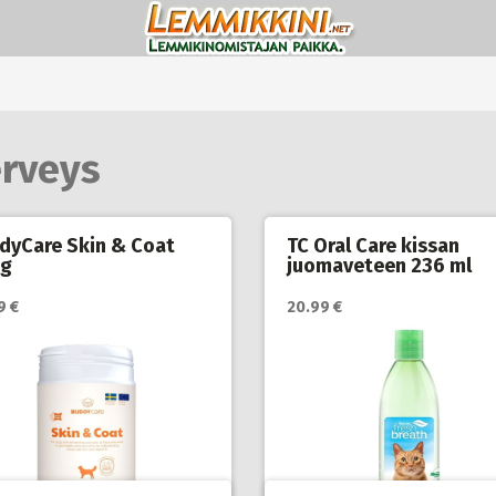
erveys
dyCare Skin & Coat
TC Oral Care kissan
 g
juomaveteen 236 ml
9 €
20.99 €