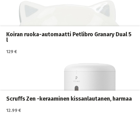
Katso lisätiedot / osta tuote myyjän sivulla
automaatit
,
Kissan juoma
,
Kissan ruokailu
,
Kissat
Koiran ruoka-automaatti Petlibro Granary Dual 5
l
129 €
Katso lisätiedot / osta tuote myyjän sivulla
ja juomakupit
,
Kissan ruoka
,
Kissan ruokailu
,
Kissat
Scruffs Zen -keraaminen kissanlautanen, harmaa
12.99 €
Katso lisätiedot / osta tuote myyjän sivulla