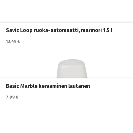
Kissan ruokailu
,
Kissat
Savic Loop ruoka-automaatti, marmori 1,5 l
13.49 €
Katso lisätiedot / osta tuote myyjän sivulla
automaatit
,
Kissan juoma
,
Kissan ruokailu
,
Kissat
Basic Marble keraaminen lautanen
7.99 €
Katso lisätiedot / osta tuote myyjän sivulla