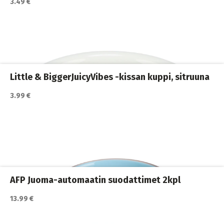
3.49 €
Katso lisätiedot / osta tuote myyjän sivulla
Aktivointikupit ja nuolumatot
,
Kissan ruokailu
,
Kissat
Little & BiggerJuicyVibes -kissan kuppi, sitruuna
3.99 €
Katso lisätiedot / osta tuote myyjän sivulla
automaatit
,
Kissan juoma
,
Kissan ruokailu
,
Kissat
AFP Juoma-automaatin suodattimet 2kpl
13.99 €
Katso lisätiedot / osta tuote myyjän sivulla