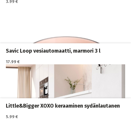
3.99 €
Savic Loop vesiautomaatti, marmori 3 l
17.99 €
Katso lisätiedot / osta tuote myyjän sivulla
ja juomakupit
,
Kissan ruoka
,
Kissan ruokailu
,
Kissat
Little&Bigger XOXO keraaminen sydänlautanen
5.99 €
Katso lisätiedot / osta tuote myyjän sivulla