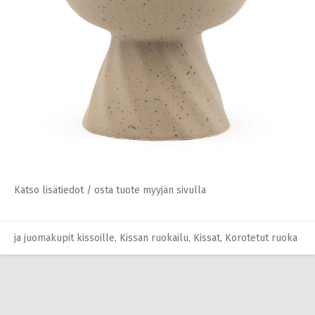
sivutus
Katso lisätiedot / osta tuote myyjän sivulla
automaatit
,
Kissan juoma
,
Kissan ruokailu
,
Kissat
Katso lisätiedot / osta tuote myyjän sivulla
ja juomakupit kissoille
,
Kissan ruokailu
,
Kissat
,
Korotetut ruoka