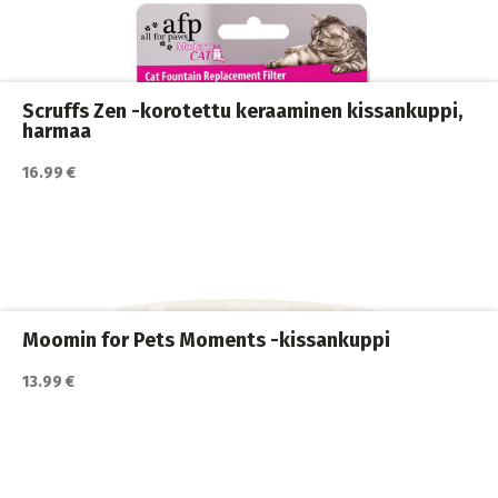
ja juomakupit
,
Kissan ruoka
,
Kissan ruokailu
,
Kissat
Scruffs Zen -korotettu keraaminen kissankuppi,
harmaa
16.99 €
Katso lisätiedot / osta tuote myyjän sivulla
Kissan ruokailu
,
Kissat
Moomin for Pets Moments -kissankuppi
13.99 €
Katso lisätiedot / osta tuote myyjän sivulla
automaatit
,
Kissan juoma
,
Kissan ruokailu
,
Kissat