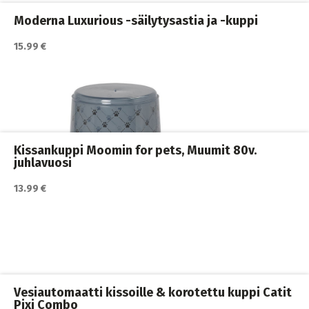
ja juomakupit
,
Kissan ruoka
,
Kissan ruokailu
,
Kissat
Moderna Luxurious -säilytysastia ja -kuppi
15.99 €
Katso lisätiedot / osta tuote myyjän sivulla
automaatit
,
Kissan ruoka
,
Kissan ruokailu
,
Kissat
Kissankuppi Moomin for pets, Muumit 80v.
juhlavuosi
13.99 €
Katso lisätiedot / osta tuote myyjän sivulla
Kissan ruokailu
,
Kissat
Vesiautomaatti kissoille & korotettu kuppi Catit
Pixi Combo