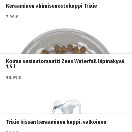
Keraaminen ahimisenestokuppi Trixie
7.99 €
Katso lisätiedot / osta tuote myyjän sivulla
ja juomakupit
,
Kissan ruoka
,
Kissan ruokailu
,
Kissat
Koiran vesiautomaatti Zeus Waterfall läpinäkyvä
1,5 l
90.99 €
Katso lisätiedot / osta tuote myyjän sivulla
Aktivointikupit ja nuolumatot
,
Kissan ruokailu
,
Kissat
Trixie kissan keraaminen kuppi, valkoinen