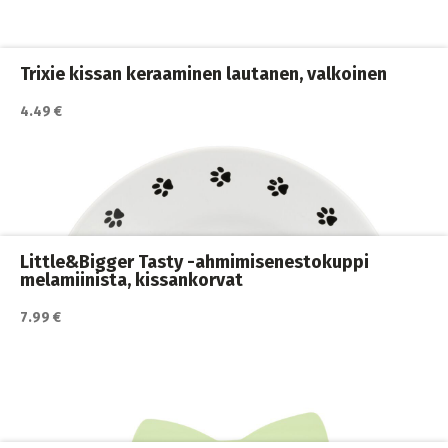
ja juomakupit kissoille
,
Kissan ruokailu
,
Kissat
,
Korotetut ruoka
Trixie kissan keraaminen lautanen, valkoinen
4.49 €
Katso lisätiedot / osta tuote myyjän sivulla
automaatit
,
Kissan ruoka
,
Kissan ruokailu
,
Kissat
Little&Bigger Tasty -ahmimisenestokuppi
melamiinista, kissankorvat
7.99 €
Katso lisätiedot / osta tuote myyjän sivulla
ja juomakupit
,
Kissan ruoka
,
Kissan ruokailu
,
Kissat