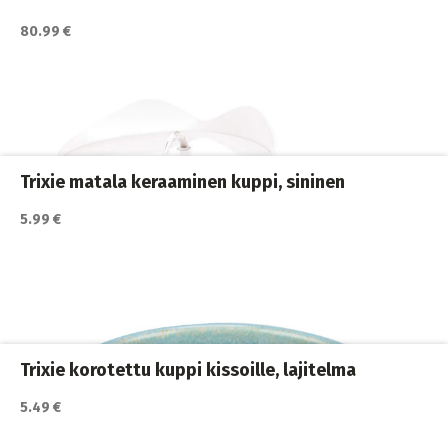
80.99 €
Katso lisätiedot / osta tuote myyjän sivulla
automaatit
,
Kissan ruoka
,
Kissan ruokailu
,
Kissat
Trixie matala keraaminen kuppi, sininen
5.99 €
Katso lisätiedot / osta tuote myyjän sivulla
ja juomakupit
,
Kissan ruoka
,
Kissan ruokailu
,
Kissat
Trixie korotettu kuppi kissoille, lajitelma
5.49 €