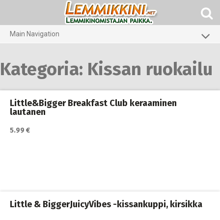
Skip
to
content
Main Navigation
Koirat
Kategoria:
Kissan ruokailu
Kissat
Pieneläimet
Little&Bigger Breakfast Club keraaminen
lautanen
5.99 €
Little & BiggerJuicyVibes -kissankuppi, kirsikka