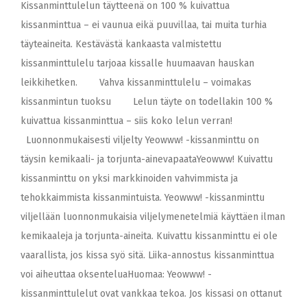
Kissanminttulelun täytteenä on 100 % kuivattua
kissanminttua – ei vaunua eikä puuvillaa, tai muita turhia
täyteaineita. Kestävästä kankaasta valmistettu
kissanminttulelu tarjoaa kissalle huumaavan hauskan
leikkihetken. Vahva kissanminttulelu – voimakas
kissanmintun tuoksu Lelun täyte on todellakin 100 %
kuivattua kissanminttua – siis koko lelun verran!
Luonnonmukaisesti viljelty Yeowww! -kissanminttu on
täysin kemikaali- ja torjunta-ainevapaataYeowww! Kuivattu
kissanminttu on yksi markkinoiden vahvimmista ja
tehokkaimmista kissanmintuista. Yeowww! -kissanminttu
viljellään luonnonmukaisia viljelymenetelmiä käyttäen ilman
kemikaaleja ja torjunta-aineita. Kuivattu kissanminttu ei ole
vaarallista, jos kissa syö sitä. Liika-annostus kissanminttua
voi aiheuttaa oksenteluaHuomaa: Yeowww! -
kissanminttulelut ovat vankkaa tekoa. Jos kissasi on ottanut