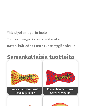
Yhteistyökumppanin tuote
Tuotteen myyjä: Peten Koiratarvike
Katso lisätiedot / osta tuote myyjän sivulla
Samankaltaisia tuotteita
Kissanlelu Yeowww!
Kissanlelu Yeowww!
Sardiini pilkuilla
Sardiini tähdillä