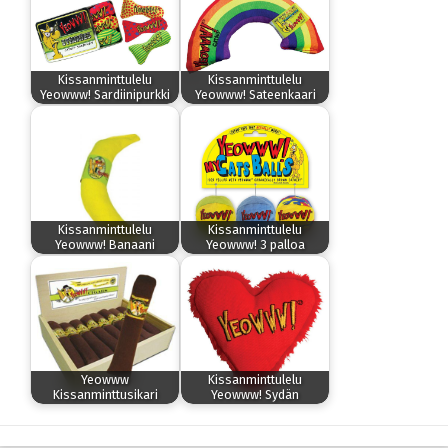
Kissanminttulelu
Kissanminttulelu
Yeowww! Sardiinipurkki
Yeowww! Sateenkaari
Kissanminttulelu
Kissanminttulelu
Yeowww! Banaani
Yeowww! 3 palloa
Yeowww
Kissanminttulelu
Kissanminttusikari
Yeowww! Sydän