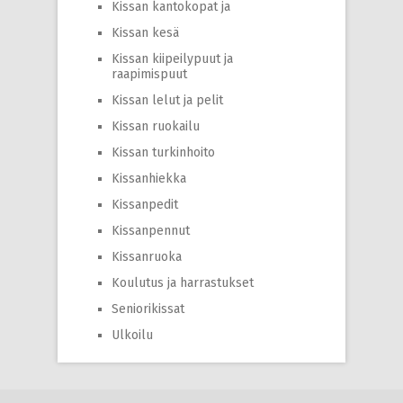
Kissan kantokopat ja
Kissan kesä
Kissan kiipeilypuut ja
raapimispuut
Kissan lelut ja pelit
Kissan ruokailu
Kissan turkinhoito
Kissanhiekka
Kissanpedit
Kissanpennut
Kissanruoka
Koulutus ja harrastukset
Seniorikissat
Ulkoilu