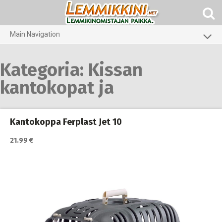
Skip
to
content
Main Navigation
Koirat
Kategoria:
Kissan
Kissat
kantokopat ja
Pieneläimet
Kantokoppa Ferplast Jet 10
21.99 €