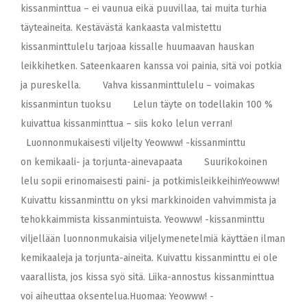
kissanminttua – ei vaunua eikä puuvillaa, tai muita turhia
täyteaineita. Kestävästä kankaasta valmistettu
kissanminttulelu tarjoaa kissalle huumaavan hauskan
leikkihetken. Sateenkaaren kanssa voi painia, sitä voi potkia
ja pureskella. Vahva kissanminttulelu – voimakas
kissanmintun tuoksu Lelun täyte on todellakin 100 %
kuivattua kissanminttua – siis koko lelun verran!
Luonnonmukaisesti viljelty Yeowww! -kissanminttu
on kemikaali- ja torjunta-ainevapaata Suurikokoinen
lelu sopii erinomaisesti paini- ja potkimisleikkeihinYeowww!
Kuivattu kissanminttu on yksi markkinoiden vahvimmista ja
tehokkaimmista kissanmintuista. Yeowww! -kissanminttu
viljellään luonnonmukaisia viljelymenetelmiä käyttäen ilman
kemikaaleja ja torjunta-aineita. Kuivattu kissanminttu ei ole
vaarallista, jos kissa syö sitä. Liika-annostus kissanminttua
voi aiheuttaa oksentelua.Huomaa: Yeowww! -