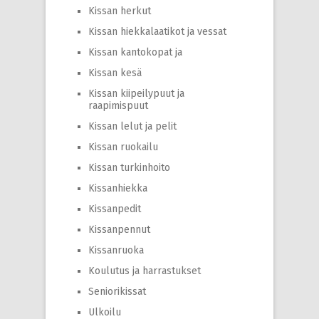
Kissan herkut
Kissan hiekkalaatikot ja vessat
Kissan kantokopat ja
Kissan kesä
Kissan kiipeilypuut ja
raapimispuut
Kissan lelut ja pelit
Kissan ruokailu
Kissan turkinhoito
Kissanhiekka
Kissanpedit
Kissanpennut
Kissanruoka
Koulutus ja harrastukset
Seniorikissat
Ulkoilu