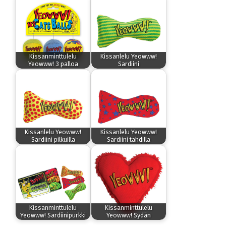
Kissanminttulelu
Kissanlelu Yeowww!
Yeowww! 3 palloa
Sardiini
Kissanlelu Yeowww!
Kissanlelu Yeowww!
Sardiini pilkuilla
Sardiini tähdillä
Kissanminttulelu
Kissanminttulelu
Yeowww! Sardiinipurkki
Yeowww! Sydän