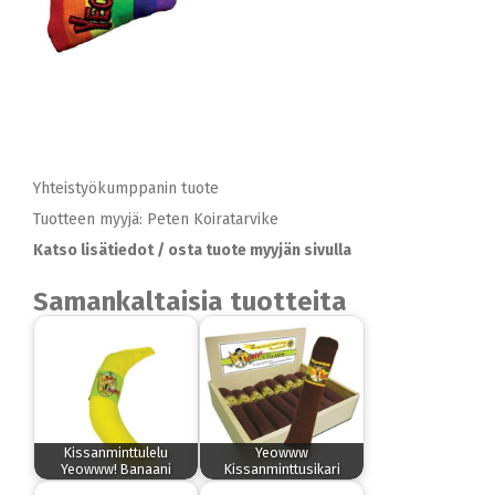
Yhteistyökumppanin tuote
Tuotteen myyjä: Peten Koiratarvike
Katso lisätiedot / osta tuote myyjän sivulla
Samankaltaisia tuotteita
Kissanminttulelu
Yeowww
Yeowww! Banaani
Kissanminttusikari