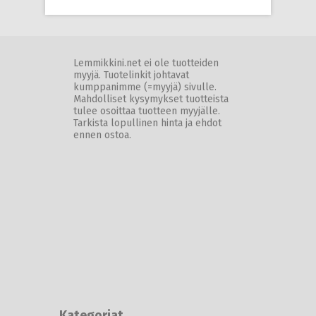
Lemmikkini.net ei ole tuotteiden
myyjä. Tuotelinkit johtavat
kumppanimme (=myyjä) sivulle.
Mahdolliset kysymykset tuotteista
tulee osoittaa tuotteen myyjälle.
Tarkista lopullinen hinta ja ehdot
ennen ostoa.
Kategoriat