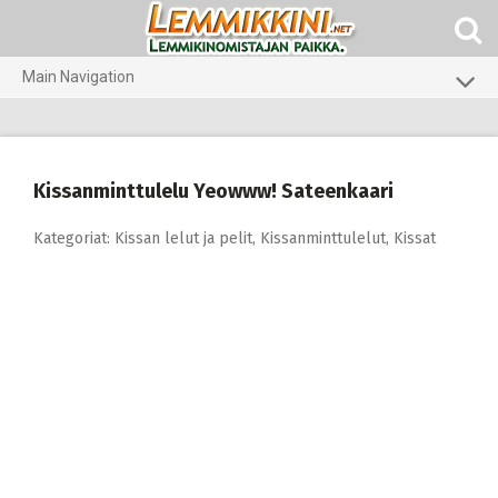
Skip
to
content
Main Navigation
Koirat
Kissat
Kissanminttulelu Yeowww! Sateenkaari
Pieneläimet
Kategoriat:
Kissan lelut ja pelit
,
Kissanminttulelut
,
Kissat