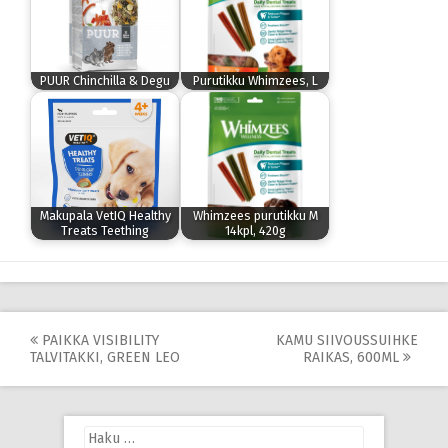
PUUR Chinchilla & Degu
Purutikku Whimzees, L
Makupala VetIQ Healthy
Whimzees purutikku M
Treats Teething
14kpl, 420g
Post
PAIKKA VISIBILITY
KAMU SIIVOUSSUIHKE
TALVITAKKI, GREEN LEO
RAIKAS, 600ML
navigation
Haku: