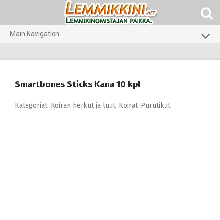
Skip
to
content
Main Navigation
Koirat
Kissat
Smartbones Sticks Kana 10 kpl
Pieneläimet
Kategoriat:
Koiran herkut ja luut
,
Koirat
,
Purutikut