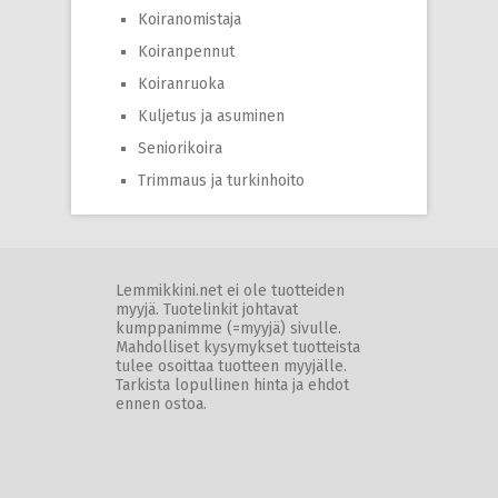
Koiranomistaja
Koiranpennut
Koiranruoka
Kuljetus ja asuminen
Seniorikoira
Trimmaus ja turkinhoito
Lemmikkini.net ei ole tuotteiden
myyjä. Tuotelinkit johtavat
kumppanimme (=myyjä) sivulle.
Mahdolliset kysymykset tuotteista
tulee osoittaa tuotteen myyjälle.
Tarkista lopullinen hinta ja ehdot
ennen ostoa.