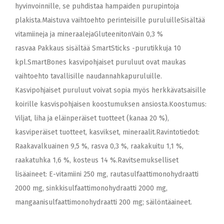
hyvinvoinnille, se puhdistaa hampaiden purupintoja
plakista.Maistuva vaihtoehto perinteisille puruluilleSisältää
vitamiineja ja mineraalejaGluteenitonVain 0,3 %
rasvaa Pakkaus sisältää SmartSticks -purutikkuja 10
kpl.SmartBones kasvipohjaiset puruluut ovat maukas
vaihtoehto tavallisille naudannahkapuruluille.
Kasvipohjaiset puruluut voivat sopia myös herkkävatsaisille
koirille kasvispohjaisen koostumuksen ansiosta.Koostumus:
Viljat, liha ja eläinperäiset tuotteet (kanaa 20 %),
kasviperäiset tuotteet, kasvikset, mineraalit.Ravintotiedot:
Raakavalkuainen 9,5 %, rasva 0,3 %, raakakuitu 1,1 %,
raakatuhka 1,6 %, kosteus 14 %.Ravitsemukselliset
lisäaineet: E-vitamiini 250 mg, rautasulfaattimonohydraatti
2000 mg, sinkkisulfaattimonohydraatti 2000 mg,
mangaanisulfaattimonohydraatti 200 mg; säilöntäaineet.