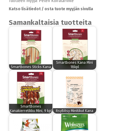
Tuotteen myyjä: Peten Koiratarvike
Katso lisätiedot / osta tuote myyjän sivulla
Samankaltaisia tuotteita
Smartbones Kana Mini
Smartbones Sticks Kana
18kpl
SmartBones
Kanakierretikku Mini, 9 kpl
ItsyBitsy Minitikut Kana