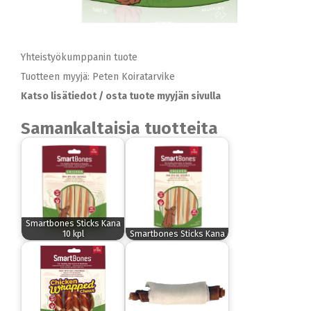
Yhteistyökumppanin tuote
Tuotteen myyjä: Peten Koiratarvike
Katso lisätiedot / osta tuote myyjän sivulla
Samankaltaisia tuotteita
Smartbones Sticks Kana
10 kpl
Smartbones Sticks Kana