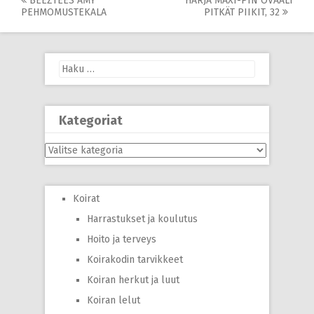
Post
BEEZTEES AMY
HARJA MAXI-PIN OVAALI
PEHMOMUSTEKALA
PITKÄT PIIKIT, 32
navigation
Haku:
Kategoriat
Kategoriat
Koirat
Harrastukset ja koulutus
Hoito ja terveys
Koirakodin tarvikkeet
Koiran herkut ja luut
Koiran lelut