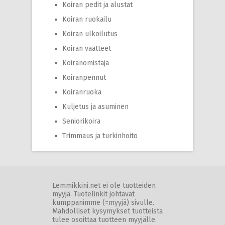
Koiran pedit ja alustat
Koiran ruokailu
Koiran ulkoilutus
Koiran vaatteet
Koiranomistaja
Koiranpennut
Koiranruoka
Kuljetus ja asuminen
Seniorikoira
Trimmaus ja turkinhoito
Lemmikkini.net ei ole tuotteiden
myyjä. Tuotelinkit johtavat
kumppanimme (=myyjä) sivulle.
Mahdolliset kysymykset tuotteista
tulee osoittaa tuotteen myyjälle.