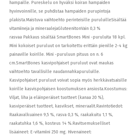
hampaille. Pureskelu on hyväksi koiran hampaiden
hyvinvoinnille, se puhdistaa hampaiden purupintoja
plakista.Maistuva vaihtoehto perinteisille puruluilleSisältää
vitamiineja ja mineraalejaGluteenitonVain 0,3 %
rasvaa Pakkaus sisältää SmartBones Mini -puruluita 18 kpl.
Mini kokoiset puruluut on tarkoitettu erittäin pienille 2-4 kg
painaville koirille. Mini -puruluun pituus on n. 6
cm.SmartBones kasvipohjaiset puruluut ovat maukas
vaihtoehto tavallisille naudannahkapuruluille.
Kasvipohjaiset puruluut voivat sopia myös herkkävatsaisille
koirille kasvispohjaisen koostumuksen ansiosta.Koostumus:
Viljat, liha ja eläinperäiset tuotteet (kanaa 20 %),
kasviperäiset tuotteet, kasvikset, mineraalit.Ravintotiedot:
Raakavalkuainen 9,5 %, rasva 0,3 %, raakakuitu 1,1 %,
raakatuhka 1,6 %, kosteus 14 %.Ravitsemukselliset
lisäaineet: E-vitamiini 250 mg. Hivenaineet: