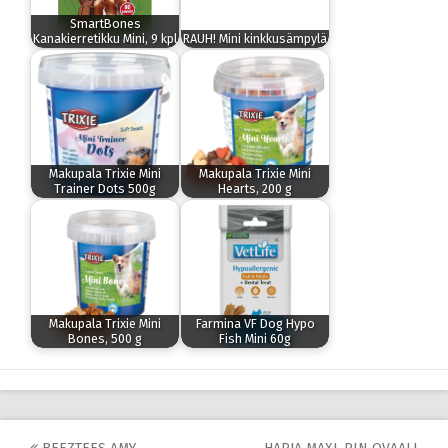
SmartBones
Kanakierretikku Mini, 9 kpl
RAUH! Mini kinkkusämpylä
Makupala Trixie Mini
Makupala Trixie Mini
Trainer Dots 500g
Hearts, 200 g
Makupala Trixie Mini
Farmina VF Dog Hypo
Bones, 500 g
Fish Mini 60g