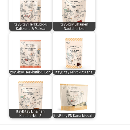
ItsyBitsy Herkkutikku
ItsyBitsy Lihainen
Kalkkuna & Maksa
Nautaherkku
ItsyBitsy Herkkutikku Lohi
ItsyBitsy Minitikut Kana
ItsyBitsy Lihainen
Kanaherkku S
ItsyBitsy FD Kana kissalle