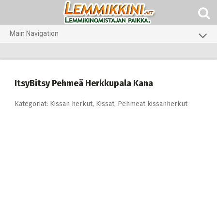
Skip
to
content
Main Navigation
Koirat
Kissat
ItsyBitsy Pehmeä Herkkupala Kana
Pieneläimet
Kategoriat:
Kissan herkut
,
Kissat
,
Pehmeät kissanherkut