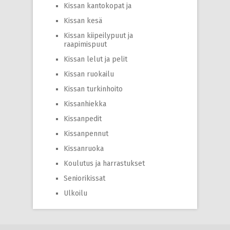
Kissan kantokopat ja
Kissan kesä
Kissan kiipeilypuut ja
raapimispuut
Kissan lelut ja pelit
Kissan ruokailu
Kissan turkinhoito
Kissanhiekka
Kissanpedit
Kissanpennut
Kissanruoka
Koulutus ja harrastukset
Seniorikissat
Ulkoilu