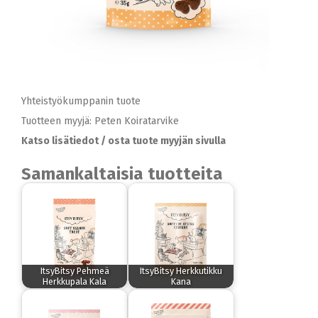
Yhteistyökumppanin tuote
Tuotteen myyjä: Peten Koiratarvike
Katso lisätiedot / osta tuote myyjän sivulla
Samankaltaisia tuotteita
ItsyBitsy Pehmeä
ItsyBitsy Herkkutikku
Herkkupala Kala
Kana