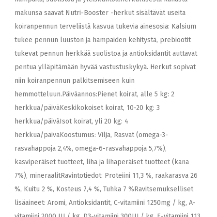
makunsa saavat Nutri-Booster -herkut sisältävät useita
koiranpennun terveliistä kasvua tukevia ainesosia: Kalsium
tukee pennun luuston ja hampaiden kehitystä, prebiootit
tukevat pennun herkkää suolistoa ja antioksidantit auttavat
pentua ylläpitämään hyvää vastustuskykyä. Herkut sopivat
niin koiranpennun palkitsemiseen kuin
hemmotteluun.Päiväannos:Pienet koirat, alle 5 kg: 2
herkkua/päiväKeskikokoiset koirat, 10-20 kg: 3
herkkua/päiväIsot koirat, yli 20 kg: 4
herkkua/päiväKoostumus: Vilja, Rasvat (omega-3-
rasvahappoja 2,4%, omega-6-rasvahappoja 5,7%),
kasviperäiset tuotteet, liha ja lihaperäiset tuotteet (kana
7%), mineraalitRavintotiedot: Proteiini 11,3 %, raakarasva 26
%, Kuitu 2 %, Kosteus 7,4 %, Tuhka 7 %Ravitsemukselliset
lisäaineet: Aromi, Antioksidantit, C-vitamiini 1250mg / kg, A-
vitamiini 2000 IU / kg, D3-vitamiini 300IU / kg, E-vitamiini 113