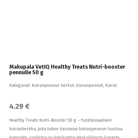
Makupala VetIQ Healthy Treats Nutri-booster
pennulle 50 g
Kategoriat:
Koiranpennun herkut
,
Koiranpennut
,
Koirat
4.29 €
Healthy Treats Nutri-Booster 50 g – funktionaalinen
koiranherkku, joka tukee kasvavan koiranpennun luustoa,
hampaita, suolistoa ja yleiskuntoa.Herkullisesta kanasta