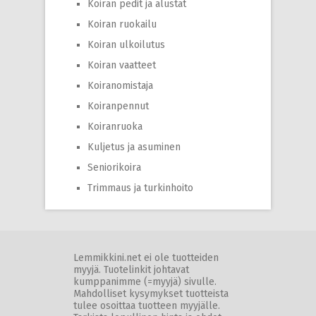
Koiran pedit ja alustat
Koiran ruokailu
Koiran ulkoilutus
Koiran vaatteet
Koiranomistaja
Koiranpennut
Koiranruoka
Kuljetus ja asuminen
Seniorikoira
Trimmaus ja turkinhoito
Lemmikkini.net ei ole tuotteiden
myyjä. Tuotelinkit johtavat
kumppanimme (=myyjä) sivulle.
Mahdolliset kysymykset tuotteista
tulee osoittaa tuotteen myyjälle.