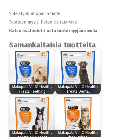
Yhteistyökumppanin tuote
Tuotteen myyjä: Peten Koiratarvike
Katso lisätiedot / osta tuote myyjän sivulla
Samankaltaisia tuotteita
Makupala VetIQ Healthy
Makupala VetIQ Healthy
Treats Teething
Treats Dental
Makupala VetIQ Healthy
Makupala VetIQ Healthy