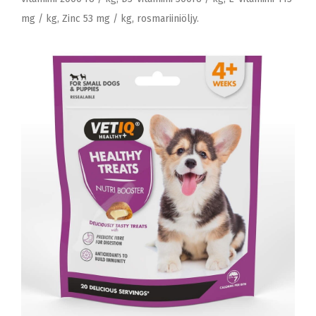
mg / kg, Zinc 53 mg / kg, rosmariiniöljy.