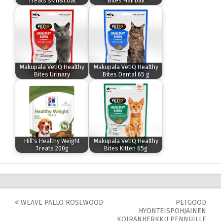
Treats skin&coat
Bites Hairball
Makupala VetIQ Healthy
Makupala VetIQ Healthy
Bites Urinary
Bites Dental 65 g
Hill's Healthy Weight
Makupala VetIQ Healthy
Treats 200g
Bites Kitten 65g
Post
WEAVE PALLO ROSEWOOD
PETGOOD
HYÖNTEISPOHJAINEN
navigation
KOIRANHERKKU PENNUILLE