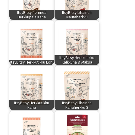
ItsyBitsy Pehmeä
ItsyBitsy Lihainen
Herkkupala Kana
Nautaherkku
ItsyBitsy Herkkutikku
ItsyBitsy Herkkutikku Lohi
Kalkkuna & Maksa
ItsyBitsy Herkkutikku
ItsyBitsy Lihainen
Kana
Kanaherkku S