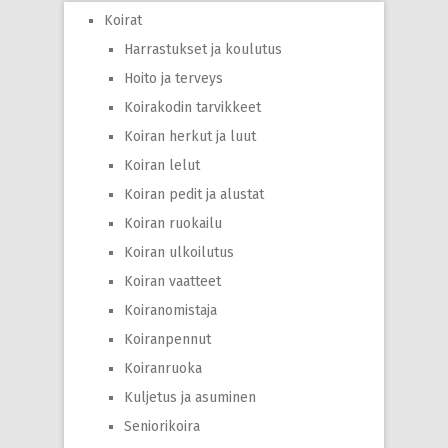
Koirat
Harrastukset ja koulutus
Hoito ja terveys
Koirakodin tarvikkeet
Koiran herkut ja luut
Koiran lelut
Koiran pedit ja alustat
Koiran ruokailu
Koiran ulkoilutus
Koiran vaatteet
Koiranomistaja
Koiranpennut
Koiranruoka
Kuljetus ja asuminen
Seniorikoira