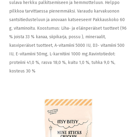
sulava herkku palkitsemiseen ja hemmotteluun. Helppo
pilkkoa tarvittaessa pienemmäksi. Varaudu karvakuonon
santsitiedusteluun ja anovaan katseeseen! Pakkauskoko 60
g, vitaminoitu. Koostumus: Liha- ja eläinperäiset tuotteet (96
% joista 33 % kanaa, siipikarja, possu ), mineraalit,
kasviperäiset tuotteet, A-vitamiini 5000 IU, D3- vitamiini 500
IU, E-vitamiini 50mg, L-karnitiini 1000 mg.Ravintotiedot:
proteiini 41,0 %, rasva 18,0 %, kuitu 1,0 %, tuhka 9,0 %,
kosteus 30 %