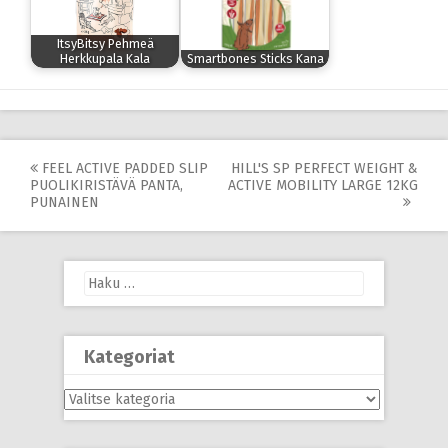
ItsyBitsy Pehmeä
Herkkupala Kala
Smartbones Sticks Kana
Post
FEEL ACTIVE PADDED SLIP
HILL'S SP PERFECT WEIGHT &
PUOLIKIRISTÄVÄ PANTA,
ACTIVE MOBILITY LARGE 12KG
navigation
PUNAINEN
Haku:
Kategoriat
Kategoriat