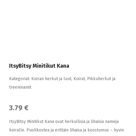
ItsyBitsy Minitikut Kana
Kategoriat:
Koiran herkut ja luut
,
Koirat
,
Pikkuherkut ja
treeninamit
3.79 €
ItsyBitsy Minitikut Kana ovat herkullisia ja lihaisia nameja
koiralle. Puolikostea ja erittäin lihaisa ja koostumus – hyvin