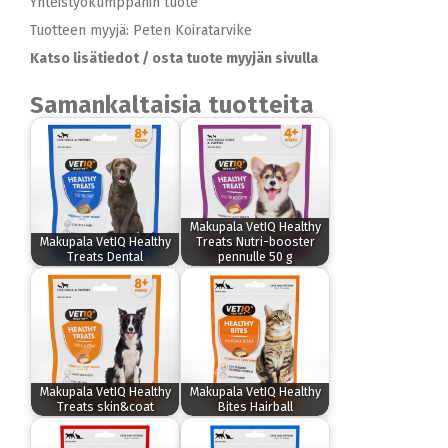
Yhteistyökumppanin tuote
Tuotteen myyjä: Peten Koiratarvike
Katso lisätiedot / osta tuote myyjän sivulla
Samankaltaisia tuotteita
Makupala VetIQ Healthy
Makupala VetIQ Healthy
Treats Nutri-booster
Treats Dental
pennulle 50 g
Makupala VetIQ Healthy
Makupala VetIQ Healthy
Treats skin&coat
Bites Hairball