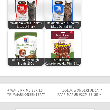
Makupala VetIQ Healthy
Makupala VetIQ Healthy
Bites Urinary
Bites Dental 65 g
Hill's Healthy Weight
SmartBones
Treats 200g
Kanakierretikku Mini, 9 kpl
Post
WAHL PRIME SERIES
ZOLUX WONDERFUL CAT 1
TRIMMAUKONEENTERÄT
RAAPIMAPUU 92CM BEIGE
navigation