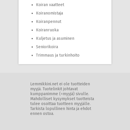
Koiran vaatteet
Koiranomistaja
Koiranpennut
Koiranruoka
Kuljetus ja asuminen
Seniorikoira
Trimmaus ja turkinhoito
Lemmikkini.net ei ole tuotteiden
myyjä. Tuotelinkit johtavat
kumppanimme (=myyjä) sivulle.
Mahdolliset kysymykset tuotteista
tulee osoittaa tuotteen myyjälle.
Tarkista lopullinen hinta ja ehdot
ennen ostoa.