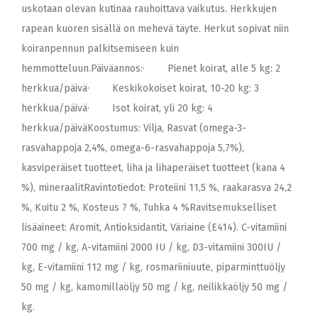
uskotaan olevan kutinaa rauhoittava vaikutus. Herkkujen
rapean kuoren sisällä on mehevä täyte. Herkut sopivat niin
koiranpennun palkitsemiseen kuin
hemmotteluun.Päiväannos:· Pienet koirat, alle 5 kg: 2
herkkua/päivä· Keskikokoiset koirat, 10-20 kg: 3
herkkua/päivä· Isot koirat, yli 20 kg: 4
herkkua/päiväKoostumus: Vilja, Rasvat (omega-3-
rasvahappoja 2,4%, omega-6-rasvahappoja 5,7%),
kasviperäiset tuotteet, liha ja lihaperäiset tuotteet (kana 4
%), mineraalitRavintotiedot: Proteiini 11,5 %, raakarasva 24,2
%, Kuitu 2 %, Kosteus 7 %, Tuhka 4 %Ravitsemukselliset
lisäaineet: Aromit, Antioksidantit, Väriaine (E414). C-vitamiini
700 mg / kg, A-vitamiini 2000 IU / kg, D3-vitamiini 300IU /
kg, E-vitamiini 112 mg / kg, rosmariiniuute, piparminttuöljy
50 mg / kg, kamomillaöljy 50 mg / kg, neilikkaöljy 50 mg /
kg.