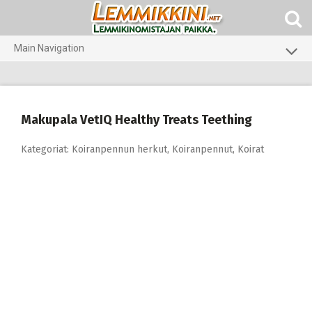
Skip
to
content
Main Navigation
Koirat
Kissat
Makupala VetIQ Healthy Treats Teething
Pieneläimet
Kategoriat:
Koiranpennun herkut
,
Koiranpennut
,
Koirat