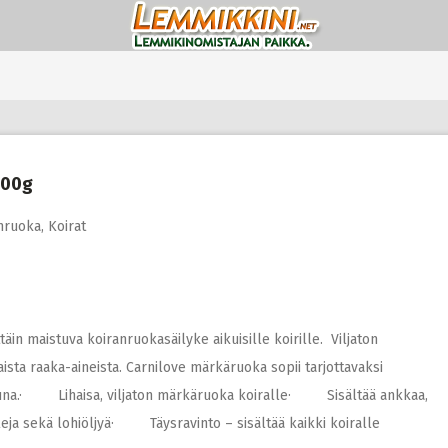
400g
nruoka
,
Koirat
äin maistuva koiranruokasäilyke aikuisille koirille. Viljaton
ista raaka-aineista. Carnilove märkäruoka sopii tarjottavaksi
ttuna.· Lihaisa, viljaton märkäruoka koiralle· Sisältää ankkaa,
leja sekä lohiöljyä· Täysravinto – sisältää kaikki koiralle