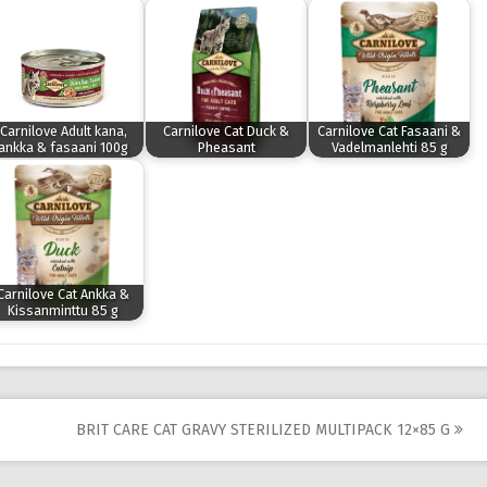
Carnilove Adult kana,
Carnilove Cat Duck &
Carnilove Cat Fasaani &
ankka & fasaani 100g
Pheasant
Vadelmanlehti 85 g
Carnilove Cat Ankka &
Kissanminttu 85 g
BRIT CARE CAT GRAVY STERILIZED MULTIPACK 12×85 G