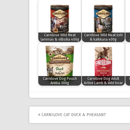
Carnilove Wild Meat
Carnilove Wild Meat lohi
lammas & villisika 400g
& kalkkuna 400g
Carnilove Dog Pouch
Carnilove Dog Adult
Ankka 300g
Active Lamb & Wild boar
Post
CARNILOVE CAT DUCK & PHEASANT
navigation