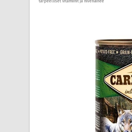
tarpeelliset vitamiinit ja hivenainee