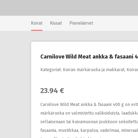
Skip
to
content
Koirat
Kissat
Pieneläimet
Carnilove Wild Meat ankka & fasaani 
Kategoriat:
Koiran märkäruoka ja makkarat
,
Koira
23.94 €
Carnilove Wild Meat ankka & fasaani 400 g on eritt
märkäruoka on valmistettu valikoiduista, laadukka
sellaisenaan tai kuivamuonan joukkoon sekoite
fasaania, mustikkaa, karpaloa, vadelmaa, mineraa