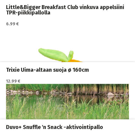
Little&Bigger Breakfast Club vinkuva appelsiini
TPR-piikkipallolla
6.99 €
Katso lisätiedot / osta tuote myyjän sivulla
Koiran köysilelut
,
Koiran lelut
,
Koirat
Trixie Uima-altaan suoja ø 160cm
12.99 €
Katso lisätiedot / osta tuote myyjän sivulla
Koiran aktivointilelut ja
,
Koiran lelut
,
Koirat
,
pelit
Duvo+ Snuffle 'n Snack -aktivointipallo