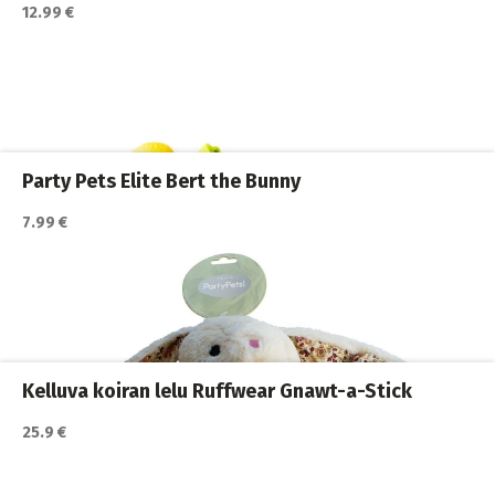
12.99 €
Katso lisätiedot / osta tuote myyjän sivulla
Koiran lelut
,
Koiran vinkulelut
,
Koirat
Party Pets Elite Bert the Bunny
7.99 €
Katso lisätiedot / osta tuote myyjän sivulla
altaat
,
Koiran lelut
,
Koiran uima
,
Koirat
Kelluva koiran lelu Ruffwear Gnawt-a-Stick
25.9 €
Katso lisätiedot / osta tuote myyjän sivulla