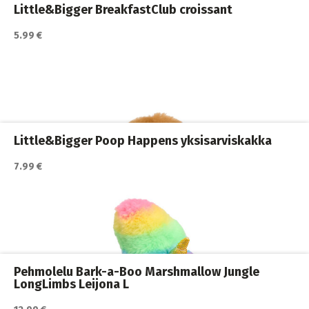
Little&Bigger BreakfastClub croissant
5.99 €
Katso lisätiedot / osta tuote myyjän sivulla
Koiran lelut
,
Koiran vinkulelut
,
Koirat
Little&Bigger Poop Happens yksisarviskakka
7.99 €
Katso lisätiedot / osta tuote myyjän sivulla
Koiran köysilelut
,
Koiran lelut
,
Koirat
Pehmolelu Bark-a-Boo Marshmallow Jungle
LongLimbs Leijona L