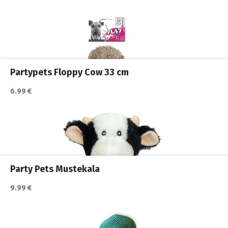
Partypets Floppy Cow 33 cm
6.99 €
Katso lisätiedot / osta tuote myyjän sivulla
Koiran lelut
,
Koiran pallot ja heittolelut
,
Koirat
Party Pets Mustekala
9.99 €
Katso lisätiedot / osta tuote myyjän sivulla