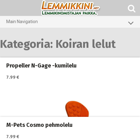
Skip
to
content
Main Navigation
Koirat
Kategoria:
Koiran lelut
Kissat
Pieneläimet
Propeller N-Gage -kumilelu
7.99 €
M-Pets Cosmo pehmolelu
7.99 €