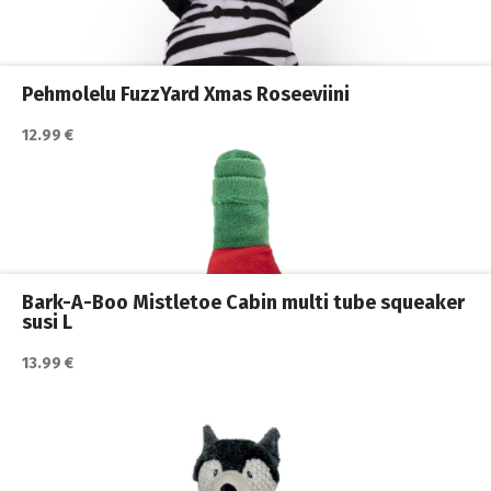
Koiran lelut
,
Koiran pehmolelut
,
Koirat
Pehmolelu FuzzYard Xmas Roseeviini
12.99 €
Katso lisätiedot / osta tuote myyjän sivulla
Koiran köysilelut
,
Koiran lelut
,
Koirat
Bark-A-Boo Mistletoe Cabin multi tube squeaker
susi L
13.99 €
Katso lisätiedot / osta tuote myyjän sivulla
Koiran lelut
,
Koiran pehmolelut
,
Koirat