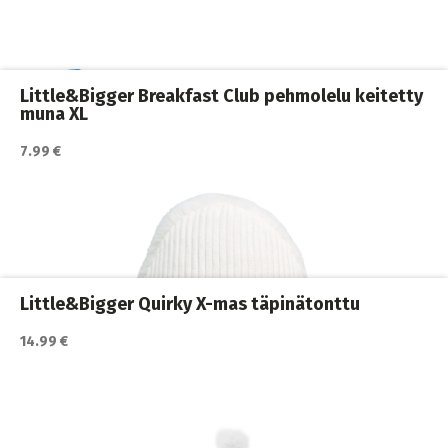
Koiran aktivointilelut ja
,
Koiran lelut
,
Koirat
,
pelit
Little&Bigger Breakfast Club pehmolelu keitetty
muna XL
7.99 €
Katso lisätiedot / osta tuote myyjän sivulla
Koiran lelut
,
Koiran pehmolelut
,
Koirat
Little&Bigger Quirky X-mas täpinätonttu
14.99 €
Katso lisätiedot / osta tuote myyjän sivulla
Koiran lelut
,
Koiran pallot ja heittolelut
,
Koirat