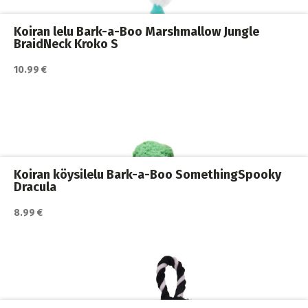
Koiran lelu Bark-a-Boo Marshmallow Jungle
BraidNeck Kroko S
10.99 €
Katso lisätiedot / osta tuote myyjän sivulla
Koiran lelut
,
Koiran pehmolelut
,
Koirat
Koiran köysilelu Bark-a-Boo SomethingSpooky
Dracula
8.99 €
Katso lisätiedot / osta tuote myyjän sivulla
Koiran joululelut
,
Koiran lelut
,
Koirat