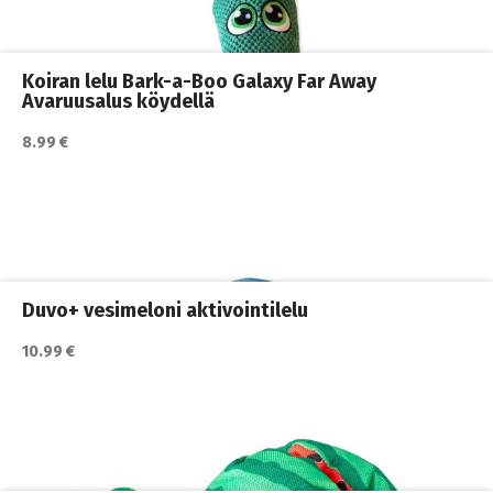
Koiran lelut
,
Koiran pehmolelut
,
Koirat
Koiran lelu Bark-a-Boo Galaxy Far Away
Avaruusalus köydellä
8.99 €
Katso lisätiedot / osta tuote myyjän sivulla
Koiran lelut
,
Koiran pehmolelut
,
Koirat
Duvo+ vesimeloni aktivointilelu
10.99 €
Katso lisätiedot / osta tuote myyjän sivulla
Koiran lelut
,
Koiran pehmolelut
,
Koirat