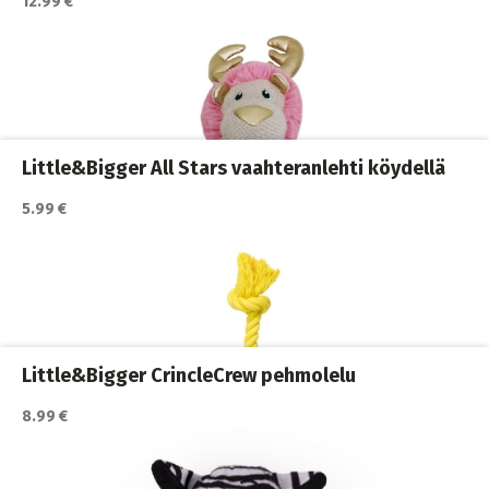
12.99 €
Katso lisätiedot / osta tuote myyjän sivulla
Koiran lelut
,
Koiran pehmolelut
,
Koirat
Little&Bigger All Stars vaahteranlehti köydellä
5.99 €
Katso lisätiedot / osta tuote myyjän sivulla
Koiran lelut
,
Koiran pehmolelut
,
Koirat
Little&Bigger CrincleCrew pehmolelu
8.99 €
Katso lisätiedot / osta tuote myyjän sivulla