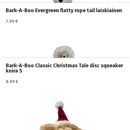
Bark-A-Boo Evergreen flatty rope tail laiskiainen
7.99 €
Katso lisätiedot / osta tuote myyjän sivulla
Koiran lelut
,
Koiran pehmolelut
,
Koirat
Bark-A-Boo Classic Christmas Tale disc squeaker
koira S
8.99 €
Katso lisätiedot / osta tuote myyjän sivulla
Koiran lelut
,
Koiran pehmolelut
,
Koirat
Artikkelien
PAGE
PAGE
PAGE
1
2
…
30
SEURAAVA SIVU
sivutus