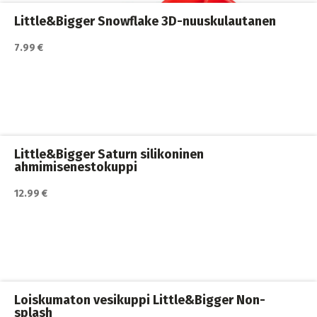
Little&Bigger Snowflake 3D-nuuskulautanen
7.99 €
Katso lisätiedot / osta tuote myyjän sivulla
Koiran ruokailu
,
Koirat
,
Kuppialustat ja mittakauhat
Little&Bigger Saturn silikoninen
ahmimisenestokuppi
12.99 €
Katso lisätiedot / osta tuote myyjän sivulla
Ahmimisenestokupit ja nuolumatot
,
Koiran ruokailu
,
Koirat
Loiskumaton vesikuppi Little&Bigger Non-
splash