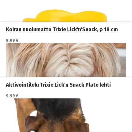
Ahmimisenestokupit ja nuolumatot
,
Koiran ruokailu
,
Koirat
Koiran nuolumatto Trixie Lick'n'Snack, ø 18 cm
9.99 €
Katso lisätiedot / osta tuote myyjän sivulla
Ahmimisenestokupit ja nuolumatot
,
Koiran ruokailu
,
Koirat
Aktivointilelu Trixie Lick'n'Snack Plate lehti
9.99 €
Katso lisätiedot / osta tuote myyjän sivulla
Koiran ruokailu
,
Koirat
,
Kuppitelineet ja korotetut kupit