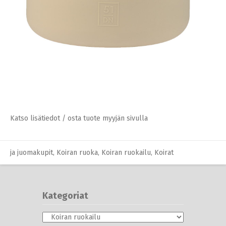
Lemmikkini.net ei ole tuotteiden
Katso lisätiedot / osta tuote myyjän sivulla
myyjä. Tuotelinkit johtavat
kumppanimme (=myyjä) sivulle.
Mahdolliset kysymykset tuotteista
tulee osoittaa tuotteen myyjälle.
Koiran ruokailu
,
Koirat
,
Kuppitelineet ja korotetut kupit
Tarkista lopullinen hinta ja ehdot
ennen ostoa.
Katso lisätiedot / osta tuote myyjän sivulla
ja juomakupit
,
Koiran ruoka
,
Koiran ruokailu
,
Koirat
Kategoriat
Kategoriat