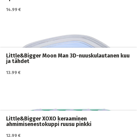
14.99 €
Katso lisätiedot / osta tuote myyjän sivulla
Ahmimisenestokupit ja nuolumatot
,
Koiran ruokailu
,
Koirat
Little&Bigger Moon Man 3D-nuuskulautanen kuu
ja tähdet
13.99 €
Katso lisätiedot / osta tuote myyjän sivulla
Ahmimisenestokupit ja nuolumatot
,
Koiran ruokailu
,
Koirat
Little&Bigger XOXO keraaminen
ahmimisenestokuppi ruusu pinkki
12.99 €