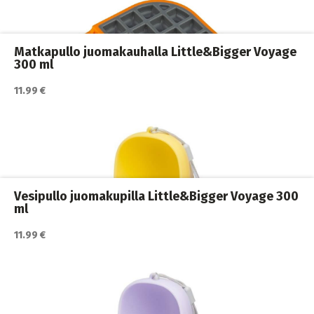
Ahmimisenestokupit ja nuolumatot
,
Koiran ruokailu
,
Koirat
Matkapullo juomakauhalla Little&Bigger Voyage
300 ml
11.99 €
Katso lisätiedot / osta tuote myyjän sivulla
Ahmimisenestokupit ja nuolumatot
,
Koiran ruokailu
,
Koirat
Vesipullo juomakupilla Little&Bigger Voyage 300
ml
11.99 €
Katso lisätiedot / osta tuote myyjän sivulla
Ahmimisenestokupit ja nuolumatot
,
Koiran ruokailu
,
Koirat