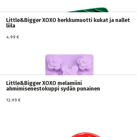
ja juomakupit
,
Koiran ruoka
,
Koiran ruokailu
,
Koirat
Little&Bigger XOXO herkkumuotti kukat ja nallet
liila
4.99 €
Katso lisätiedot / osta tuote myyjän sivulla
Koiran ruokailu
,
Koirat
Little&Bigger XOXO melamiini
ahmimisenestokuppi sydän punainen
12.99 €
Katso lisätiedot / osta tuote myyjän sivulla
Ahmimisenestokupit ja nuolumatot
,
Koiran ruokailu
,
Koirat