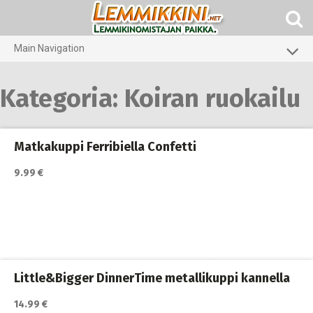
Skip
to
content
Main Navigation
Koirat
Kategoria:
Koiran ruokailu
Kissat
Pieneläimet
Matkakuppi Ferribiella Confetti
9.99 €
Little&Bigger DinnerTime metallikuppi kannella
14.99 €