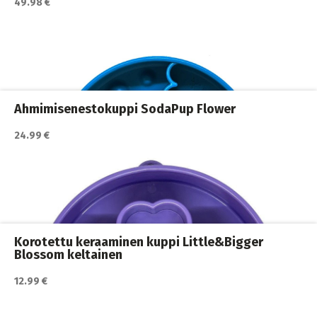
49.98 €
Katso lisätiedot / osta tuote myyjän sivulla
Ahmimisenestokupit ja nuolumatot
,
Koiran ruokailu
,
Koirat
Ahmimisenestokuppi SodaPup Flower
24.99 €
Katso lisätiedot / osta tuote myyjän sivulla
Ahmimisenestokupit ja nuolumatot
,
Koiran ruokailu
,
Koirat
Korotettu keraaminen kuppi Little&Bigger
Blossom keltainen
12.99 €
Katso lisätiedot / osta tuote myyjän sivulla