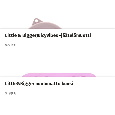
Little & BiggerJuicyVibes -jäätelömuotti
5.99 €
Katso lisätiedot / osta tuote myyjän sivulla
Koiran ruokailu
,
Koirat
,
Matkakupit
Little&Bigger nuolumatto kuusi
9.99 €
Katso lisätiedot / osta tuote myyjän sivulla