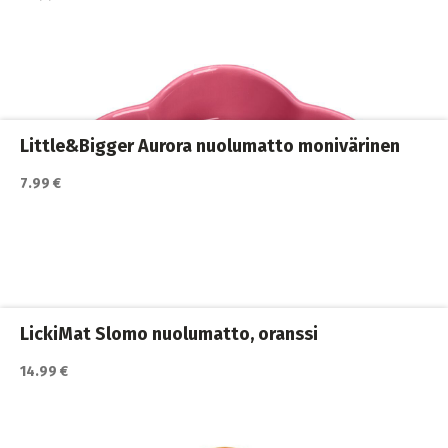
Katso lisätiedot / osta tuote myyjän sivulla
Koiran ruokailu
,
Koirat
,
Matkakupit
Little&Bigger Aurora nuolumatto monivärinen
7.99 €
Katso lisätiedot / osta tuote myyjän sivulla
Ahmimisenestokupit ja nuolumatot
,
Koiran ruokailu
,
Koirat
LickiMat Slomo nuolumatto, oranssi
14.99 €
Katso lisätiedot / osta tuote myyjän sivulla