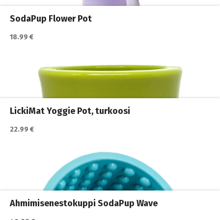
SodaPup Flower Pot
18.99 €
Katso lisätiedot / osta tuote myyjän sivulla
Koiran ruokailu
,
Koiran vesipullot
,
Koirat
LickiMat Yoggie Pot, turkoosi
22.99 €
Katso lisätiedot / osta tuote myyjän sivulla
Koiran ruokailu
,
Koiran vesipullot
,
Koirat
Ahmimisenestokuppi SodaPup Wave