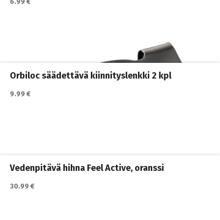
6.99 €
Katso lisätiedot / osta tuote myyjän sivulla
Koiran pannat
,
Koiran ulkoilutus
,
Koirat
Orbiloc säädettävä kiinnityslenkki 2 kpl
9.99 €
Katso lisätiedot / osta tuote myyjän sivulla
Koiran ulkoilutus
,
Koiran valjaat
,
Koirat
Vedenpitävä hihna Feel Active, oranssi
30.99 €
Katso lisätiedot / osta tuote myyjän sivulla