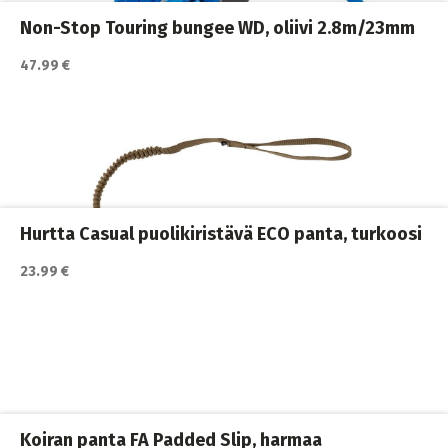
Non-Stop Touring bungee WD, oliivi 2.8m/23mm
47.99 €
Katso lisätiedot / osta tuote myyjän sivulla
Koiran hihnat ja Flexit
,
Koiran ulkoilutus
,
Koirat
,
Nahkahihnat
Hurtta Casual puolikiristävä ECO panta, turkoosi
23.99 €
Katso lisätiedot / osta tuote myyjän sivulla
Koiran ulkoilutus
,
Koiran valjaat
,
Koirat
Koiran panta FA Padded Slip, harmaa