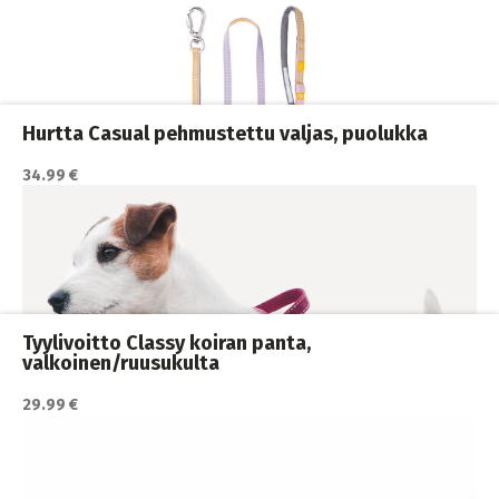
Katso lisätiedot / osta tuote myyjän sivulla
Koiran hihnat ja Flexit
,
Koiran jälkiliinat
,
Koiran ulkoilutus
,
Koirat
Hurtta Casual pehmustettu valjas, puolukka
34.99 €
Katso lisätiedot / osta tuote myyjän sivulla
Koiran ulkoilutus
,
Koiran valjaat
,
Koirat
Tyylivoitto Classy koiran panta,
valkoinen/ruusukulta
29.99 €
Katso lisätiedot / osta tuote myyjän sivulla