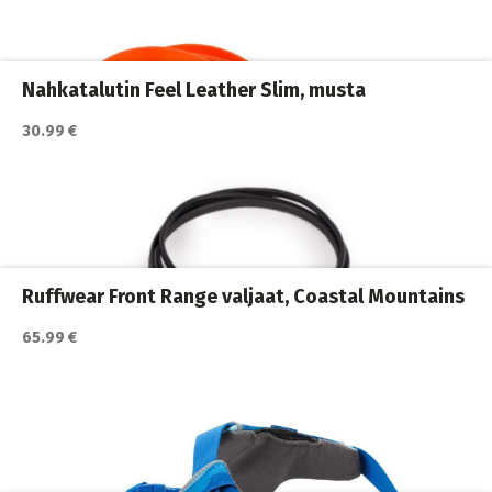
Koiran ulkoilutus
,
Koiran valot
,
Koirat
Nahkatalutin Feel Leather Slim, musta
30.99 €
Katso lisätiedot / osta tuote myyjän sivulla
Koiran heijastimet ja valot
,
Koiran ulkoilutus
,
Koirat
Ruffwear Front Range valjaat, Coastal Mountains
65.99 €
Katso lisätiedot / osta tuote myyjän sivulla
Koiran hihnat ja Flexit
,
Koiran ulkoilutus
,
Koirat
,
Nylonhihnat