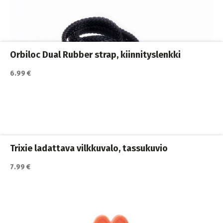
Katso lisätiedot / osta tuote myyjän sivulla
Koiran ulkoilutus
,
Koiran valot
,
Koirat
Orbiloc Dual Rubber strap, kiinnityslenkki
6.99 €
Katso lisätiedot / osta tuote myyjän sivulla
Koiran pannat
,
Koiran ulkoilutus
,
Koirat
Trixie ladattava vilkkuvalo, tassukuvio
7.99 €
Katso lisätiedot / osta tuote myyjän sivulla