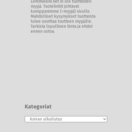
Lemmikkini.net ei ole tuotteiden
myyjä. Tuotelinkit johtavat
kumppanimme (=myyjä) sivulle.
Mahdolliset kysymykset tuotteista
tulee osoittaa tuotteen myyjälle.
Tarkista lopullinen hinta ja ehdot
ennen ostoa.
Kategoriat
Kategoriat