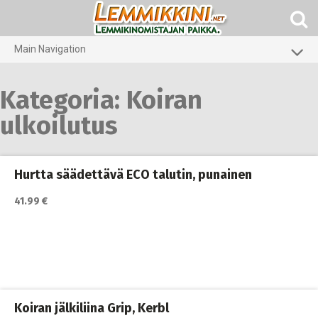
Skip
to
content
Main Navigation
Koirat
Kategoria:
Koiran
Kissat
ulkoilutus
Pieneläimet
Hurtta säädettävä ECO talutin, punainen
41.99 €
Koiran jälkiliina Grip, Kerbl