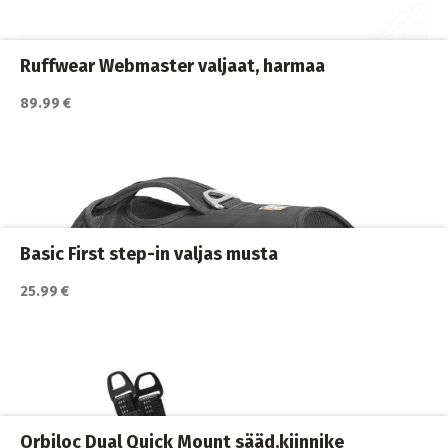
Koiran hihnat ja Flexit
,
Koiran ulkoilutus
,
Koirat
,
Monitoimihihnat
Ruffwear Webmaster valjaat, harmaa
89.99 €
Katso lisätiedot / osta tuote myyjän sivulla
Koiran ulkoilutus
,
Koiran valjaat
,
Koirat
Basic First step-in valjas musta
25.99 €
Katso lisätiedot / osta tuote myyjän sivulla
Koiran pannat
,
Koiran ulkoilutus
,
Koirat
Orbiloc Dual Quick Mount sääd.kiinnike