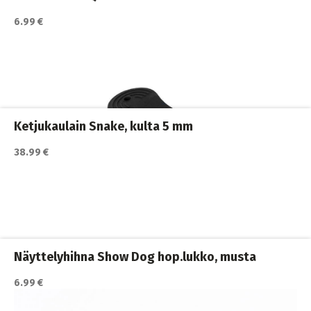
6.99 €
Katso lisätiedot / osta tuote myyjän sivulla
Koiran ulkoilutus
,
Koiran valjaat
,
Koirat
Ketjukaulain Snake, kulta 5 mm
38.99 €
Katso lisätiedot / osta tuote myyjän sivulla
Koiran ulkoilutus
,
Koiran valjaat
,
Koirat
Näyttelyhihna Show Dog hop.lukko, musta
6.99 €