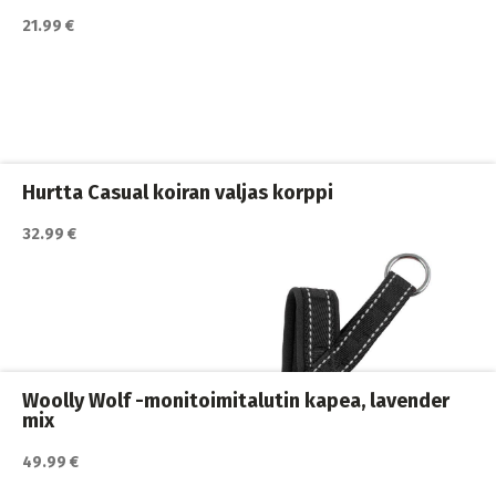
21.99 €
Hurtta Casual koiran valjas korppi
32.99 €
Katso lisätiedot / osta tuote myyjän sivulla
Koiran hihnat ja Flexit
,
Koiran ulkoilutus
,
Koirat
,
Nylonhihnat
Woolly Wolf -monitoimitalutin kapea, lavender
mix
49.99 €