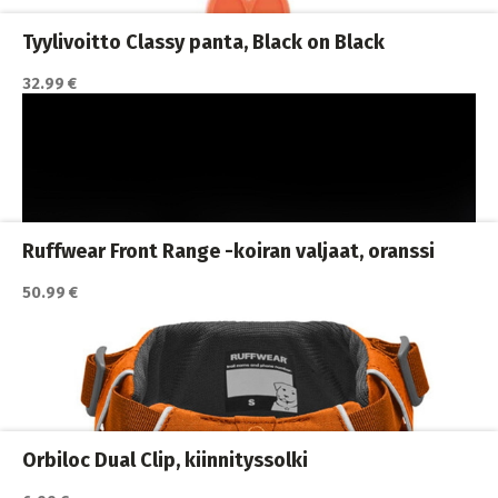
Koiran hihnat ja Flexit
,
Koiran ulkoilutus
,
Koirat
,
Nylonhihnat
Tyylivoitto Classy panta, Black on Black
32.99 €
Katso lisätiedot / osta tuote myyjän sivulla
Koiran ulkoilutus
,
Koiran valot
,
Koirat
Ruffwear Front Range -koiran valjaat, oranssi
50.99 €
Katso lisätiedot / osta tuote myyjän sivulla
Koiran ulkoilutus
,
Koiran valot
,
Koirat
Orbiloc Dual Clip, kiinnityssolki