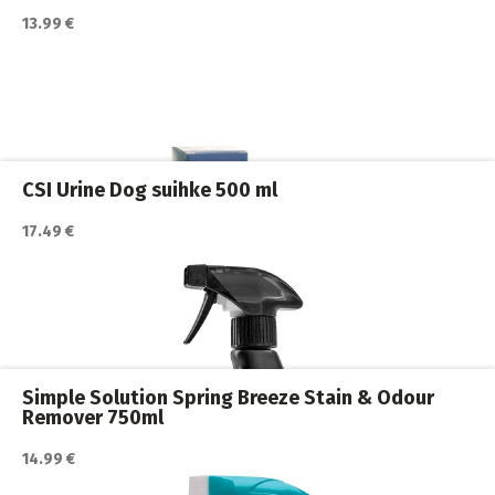
13.99 €
Katso lisätiedot / osta tuote myyjän sivulla
Koirakodin tarvikkeet
,
Koirat
CSI Urine Dog suihke 500 ml
17.49 €
Katso lisätiedot / osta tuote myyjän sivulla
Koirakodin tarvikkeet
,
Koirat
,
Siivous ja puhdistus
Simple Solution Spring Breeze Stain & Odour
Remover 750ml
14.99 €