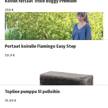
Koiran rattaat Trixie Buggy Premium
259 €
Portaat koiralle Flamingo Easy Step
59.9 €
Katso lisätiedot / osta tuote myyjän sivulla
Koirakodin tarvikkeet
,
Koirat
,
Siivous ja puhdistus
Topline pumppu 5l pulloihin
15.99 €