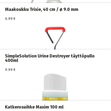
Koirakodin tarvikkeet
,
Koirat
,
Siivous ja puhdistus
Maakoukku Trixie, 40 cm / ø 9.0 mm
6.99 €
Katso lisätiedot / osta tuote myyjän sivulla
Koirakodin tarvikkeet
,
Koirat
,
Siivous ja puhdistus
SimpleSolution Urine Destroyer täyttöpullo
400ml
9.99 €
Katso lisätiedot / osta tuote myyjän sivulla
Koirakodin tarvikkeet
,
Koirat
,
Siivous ja puhdistus
Katkerosuihke Maxim 100 ml