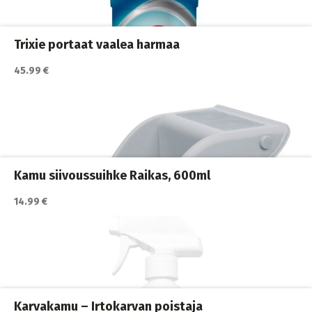
Koirakodin tarvikkeet
,
Koirat
,
Siivous ja puhdistus
Trixie portaat vaalea harmaa
45.99 €
Katso lisätiedot / osta tuote myyjän sivulla
Koirakodin tarvikkeet
,
Koirat
Kamu siivoussuihke Raikas, 600ml
14.99 €
Katso lisätiedot / osta tuote myyjän sivulla
Koirakodin tarvikkeet
,
Koirat
,
Siivous ja puhdistus
Karvakamu – Irtokarvan poistaja