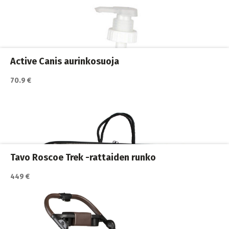
Katso lisätiedot / osta tuote myyjän sivulla
Koirakodin tarvikkeet
,
Koirat
,
Lemmikkirattaat
Active Canis aurinkosuoja
70.9 €
Katso lisätiedot / osta tuote myyjän sivulla
Koirakodin tarvikkeet
,
Koiran portaat
,
Koirat
Tavo Roscoe Trek -rattaiden runko
449 €
Katso lisätiedot / osta tuote myyjän sivulla