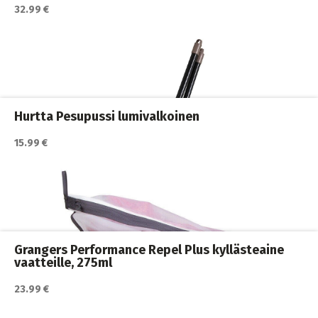
32.99 €
Katso lisätiedot / osta tuote myyjän sivulla
Koirakodin tarvikkeet
,
Koirat
Hurtta Pesupussi lumivalkoinen
15.99 €
Katso lisätiedot / osta tuote myyjän sivulla
Koirakodin tarvikkeet
,
Koirat
,
Siivous ja puhdistus
Grangers Performance Repel Plus kyllästeaine
vaatteille, 275ml
23.99 €
Katso lisätiedot / osta tuote myyjän sivulla