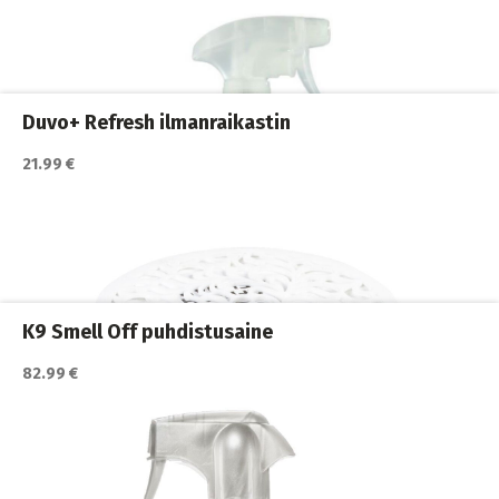
Koirakodin tarvikkeet
,
Koirat
,
Siivous ja puhdistus
Duvo+ Refresh ilmanraikastin
21.99 €
Katso lisätiedot / osta tuote myyjän sivulla
Koirakodin tarvikkeet
,
Koirat
K9 Smell Off puhdistusaine
82.99 €
Katso lisätiedot / osta tuote myyjän sivulla