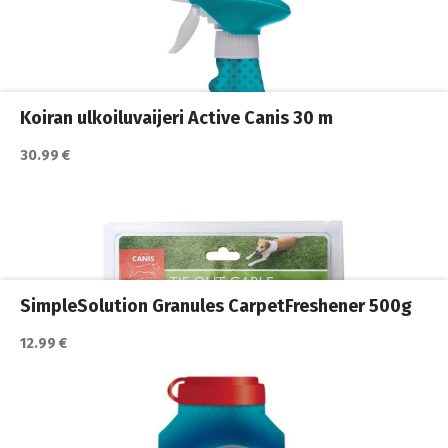
Katso lisätiedot / osta tuote myyjän sivulla
Koirakodin tarvikkeet
,
Koirat
,
Siivous ja puhdistus
Koiran ulkoiluvaijeri Active Canis 30 m
30.99 €
Katso lisätiedot / osta tuote myyjän sivulla
Koirakodin tarvikkeet
,
Koirat
,
Siivous ja puhdistus
SimpleSolution Granules CarpetFreshener 500g
12.99 €
Katso lisätiedot / osta tuote myyjän sivulla