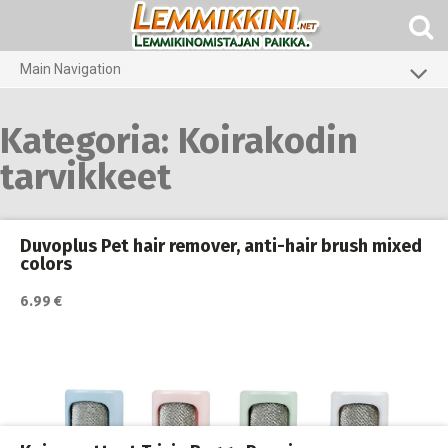
Skip
to
content
Main Navigation
Koirat
Kategoria:
Koirakodin
Kissat
tarvikkeet
Pieneläimet
Duvoplus Pet hair remover, anti-hair brush mixed
colors
6.99 €