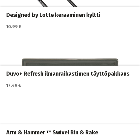
Koirakodin tarvikkeet
,
Koirat
,
Siivous ja puhdistus
Designed by Lotte keraaminen kyltti
10.99 €
Katso lisätiedot / osta tuote myyjän sivulla
Koirakodin tarvikkeet
,
Koirat
Duvo+ Refresh ilmanraikastimen täyttöpakkaus
17.49 €
Katso lisätiedot / osta tuote myyjän sivulla
Koirakodin tarvikkeet
,
Koirat
,
Lemmikkirattaat
Arm & Hammer ™ Swivel Bin & Rake