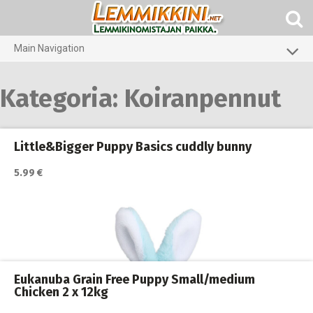
Skip
to
content
Main Navigation
Koirat
Kategoria:
Koiranpennut
Kissat
Pieneläimet
Little&Bigger Puppy Basics cuddly bunny
5.99 €
Eukanuba Grain Free Puppy Small/medium
Chicken 2 x 12kg