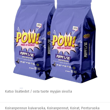
Artikkelien
PAGE
PAGE
PAGE
1
2
…
13
SEURAAVA SIVU
sivutus
Lemmikkini.net ei ole tuotteiden
Katso lisätiedot / osta tuote myyjän sivulla
myyjä. Tuotelinkit johtavat
kumppanimme (=myyjä) sivulle.
Mahdolliset kysymykset tuotteista
tulee osoittaa tuotteen myyjälle.
alustat
,
Koiranpennut
,
Koirat
,
Pennun pissa
Tarkista lopullinen hinta ja ehdot
ennen ostoa.
Katso lisätiedot / osta tuote myyjän sivulla
Koiranpennun kuivaruoka
,
Koiranpennut
,
Koirat
,
Penturuoka