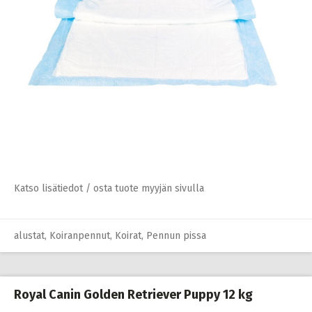
Katso lisätiedot / osta tuote myyjän sivulla
Koiranpennun märkäruoka
,
Koiranpennut
,
Koirat
,
Penturuoka
Katso lisätiedot / osta tuote myyjän sivulla
alustat
,
Koiranpennut
,
Koirat
,
Pennun pissa
Royal Canin Golden Retriever Puppy 12 kg