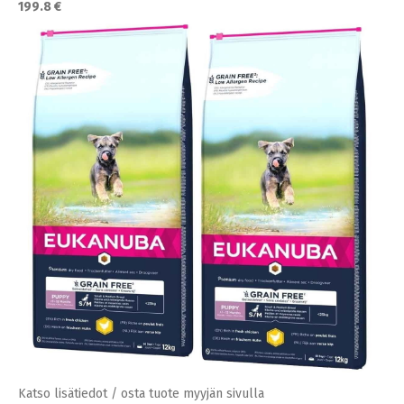
199.8 €
Katso lisätiedot / osta tuote myyjän sivulla
Koiranpennun lelut
,
Koiranpennut
,
Koirat
Katso lisätiedot / osta tuote myyjän sivulla