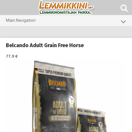
Skip
to
content
Main Navigation
Koirat
Kissat
Belcando Adult Grain Free Horse
Pieneläimet
77.9 €