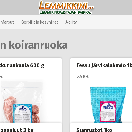
Marsut
Gerbiilit ja kesyhiiret
Agility
n koiranruoka
kkunankaula 600 g
Tessu Järvikalakuvio 1
 €
6.99 €
paanluut 3 kg
Sianrustot 1kg