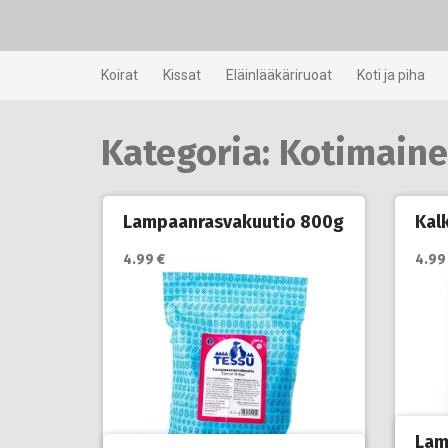
Skip
to
content
Koirat
Kissat
Eläinlääkäriruoat
Koti ja piha
Kategoria:
Kotimaine
Lampaanrasvakuutio 800g
Kal
4.99 €
4.99
Lam