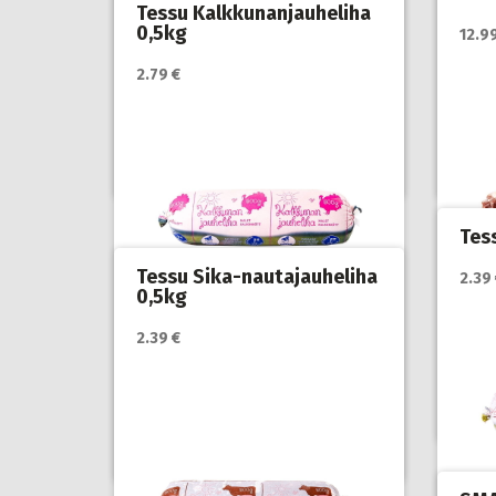
Tessu Kalkkunanjauheliha
0,5kg
12.9
Katso lisätiedot / osta tuote
Katso
2.79 €
myyjän sivulla
myyjä
Koiranruoka
,
Koirat
,
Kotimainen
Koir
koiranruoka
koir
Tes
Tessu Sika-nautajauheliha
2.39
0,5kg
Katso
myyjä
2.39 €
Katso lisätiedot / osta tuote
myyjän sivulla
Koir
koir
Koiranruoka
,
Koirat
,
Kotimainen
koiranruoka