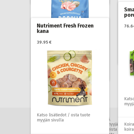
Sma
por
Nutriment Fresh Frozen
76.6
Katso
kana
myyjä
39.95 €
Katso lisätiedot / osta tuote
myyjän sivulla
Koir
koir
Koiranruoka
,
Koirat
,
Kotimainen
koiranruoka
Artikkelien
sivutus
Katso
myyjä
Katso lisätiedot / osta tuote
Lemmikkini.net ei ole tuotteiden myyjä.
myyjän sivulla
Tuotelinkit johtavat kumppanimme (=myyjä)
Koir
sivulle. Mahdolliset kysymykset tuotteista
koir