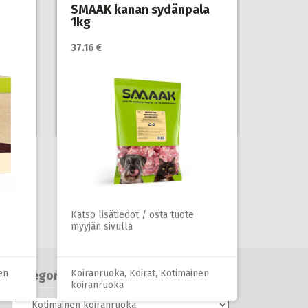
SMAAK kanan sydänpala
1kg
37.16 €
Katso lisätiedot / osta tuote
myyjän sivulla
en
Koiranruoka
,
Koirat
,
Kotimainen
koiranruoka
Katso lisätiedot / osta tuote
myyjän sivulla
en
Koiranruoka
,
Koirat
,
Kotimainen
Kategoriat
koiranruoka
Kategoriat