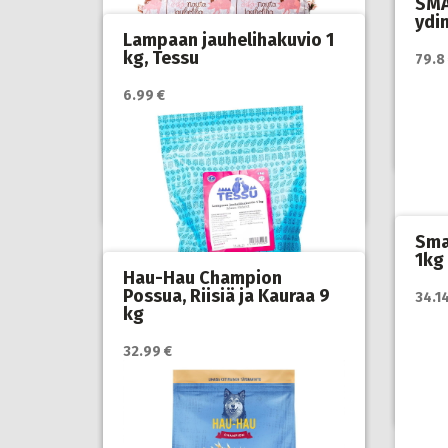
SMA
ydin
Lampaan jauhelihakuvio 1
Katso
kg, Tessu
79.8
myyjä
6.99 €
Katso lisätiedot / osta tuote
myyjän sivulla
Koir
koir
Koiranruoka
,
Koirat
,
Kotimainen
koiranruoka
Sma
1kg
Hau-Hau Champion
Possua, Riisiä ja Kauraa 9
34.14
Katso
kg
myyjä
Katso lisätiedot / osta tuote
32.99 €
myyjän sivulla
Koir
koir
Koiranruoka
,
Koirat
,
Kotimainen
koiranruoka