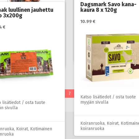
Dagsmark Savo kana-
ak luullinen jauhettu
kaura 8 x 120g
o 3x200g
10.99 €
Katso lisätiedot / osta tuote
4 €
myyjän sivulla
 lisätiedot / osta tuote
n sivulla
Koiranruoka
,
Koirat
,
Kotimain
koiranruoka
anruoka
,
Koirat
,
Kotimainen
anruoka
PAGE
PAGE
PAGE
1
2
…
7
SEURAAVA SIVU
Katso lisätiedot / osta tuote
myyjän sivulla
 lisätiedot / osta tuote
n sivulla
Koiranruoka
,
Koirat
,
Kotimain
koiranruoka
anruoka
,
Koirat
,
Kotimainen
anruoka