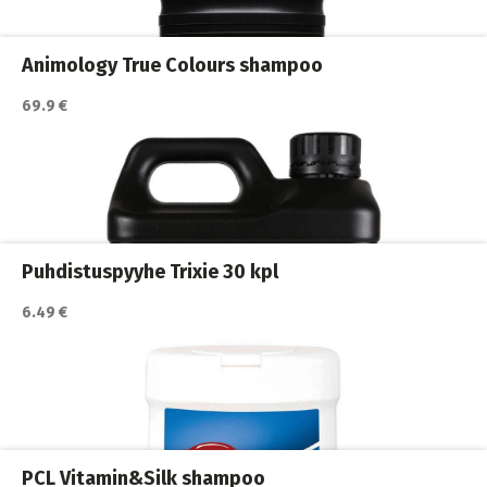
Koiran shampoot
,
Koirat
,
Trimmaus ja turkinhoito
Animology True Colours shampoo
69.9 €
Katso lisätiedot / osta tuote myyjän sivulla
Koiran shampoot
,
Koirat
,
Trimmaus ja turkinhoito
Puhdistuspyyhe Trixie 30 kpl
6.49 €
Katso lisätiedot / osta tuote myyjän sivulla
Koiran shampoot
,
Koirat
,
Trimmaus ja turkinhoito
PCL Vitamin&Silk shampoo