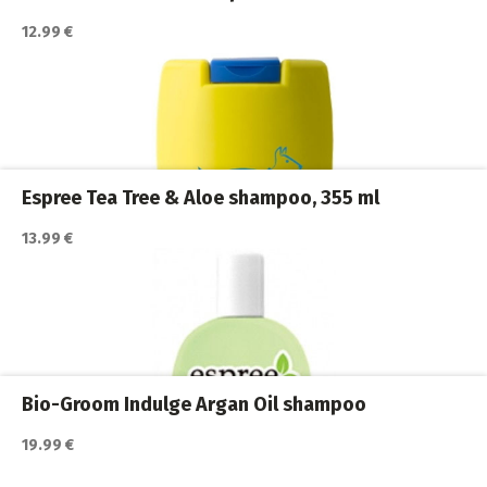
12.99 €
Katso lisätiedot / osta tuote myyjän sivulla
Koiran shampoot
,
Koirat
,
Trimmaus ja turkinhoito
Espree Tea Tree & Aloe shampoo, 355 ml
13.99 €
Katso lisätiedot / osta tuote myyjän sivulla
Koiran shampoot
,
Koirat
,
Trimmaus ja turkinhoito
Bio-Groom Indulge Argan Oil shampoo
19.99 €