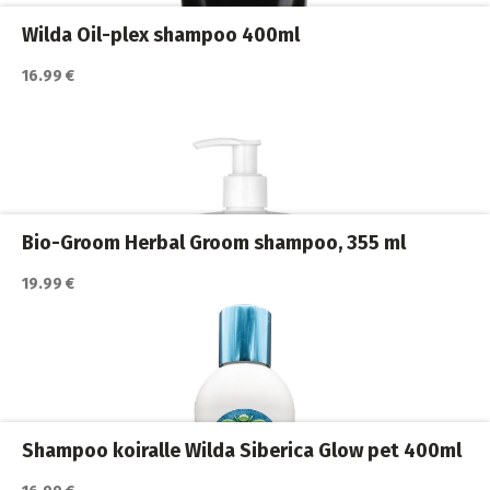
Wilda Oil-plex shampoo 400ml
16.99 €
Katso lisätiedot / osta tuote myyjän sivulla
Koiran shampoot
,
Koirat
,
Trimmaus ja turkinhoito
Bio-Groom Herbal Groom shampoo, 355 ml
19.99 €
Katso lisätiedot / osta tuote myyjän sivulla
Koiran shampoot
,
Koirat
,
Trimmaus ja turkinhoito
Shampoo koiralle Wilda Siberica Glow pet 400ml