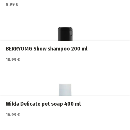
8.99 €
Katso lisätiedot / osta tuote myyjän sivulla
Koiran shampoot
,
Koirat
,
Trimmaus ja turkinhoito
BERRYOMG Show shampoo 200 ml
18.99 €
Katso lisätiedot / osta tuote myyjän sivulla
Koiran shampoot
,
Koirat
,
Trimmaus ja turkinhoito
Wilda Delicate pet soap 400 ml
16.99 €
Katso lisätiedot / osta tuote myyjän sivulla