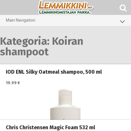
Skip
to
content
Main Navigation
Koirat
Kategoria:
Koiran
Kissat
shampoot
Eläinlääkäriruoat
Koti ja piha
IOD ENL Silky Oatmeal shampoo, 500 ml
Marsut
19.99 €
Gerbiilit ja kesyhiiret
Agility
Chris Christensen Magic Foam 532 ml