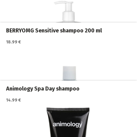
Koiran shampoot
,
Koirat
,
Trimmaus ja turkinhoito
BERRYOMG Sensitive shampoo 200 ml
18.99 €
Katso lisätiedot / osta tuote myyjän sivulla
Koiran shampoot
,
Koirat
,
Trimmaus ja turkinhoito
Animology Spa Day shampoo
14.99 €
Katso lisätiedot / osta tuote myyjän sivulla
Koiran shampoot
,
Koirat
,
Trimmaus ja turkinhoito