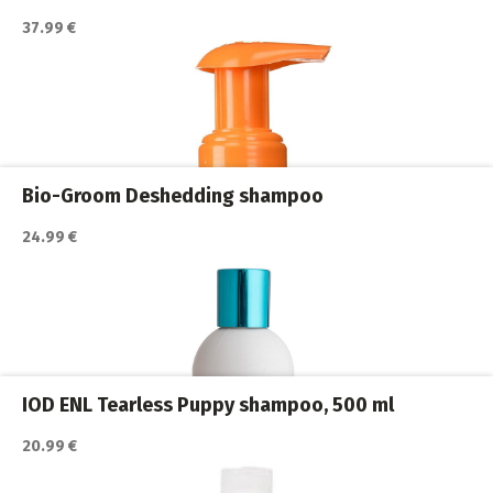
37.99 €
Bio-Groom Deshedding shampoo
24.99 €
Katso lisätiedot / osta tuote myyjän sivulla
Koiran shampoot
,
Koirat
,
Trimmaus ja turkinhoito
IOD ENL Tearless Puppy shampoo, 500 ml
20.99 €