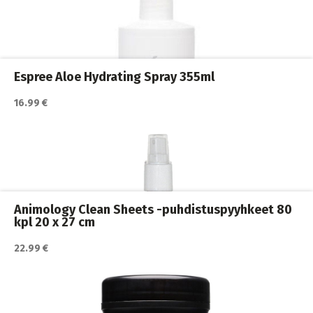
Katso lisätiedot / osta tuote myyjän sivulla
Koiran shampoot
,
Koirat
,
Trimmaus ja turkinhoito
Espree Aloe Hydrating Spray 355ml
16.99 €
Katso lisätiedot / osta tuote myyjän sivulla
Koiran shampoot
,
Koirat
,
Trimmaus ja turkinhoito
Animology Clean Sheets -puhdistuspyyhkeet 80
kpl 20 x 27 cm
22.99 €
Katso lisätiedot / osta tuote myyjän sivulla