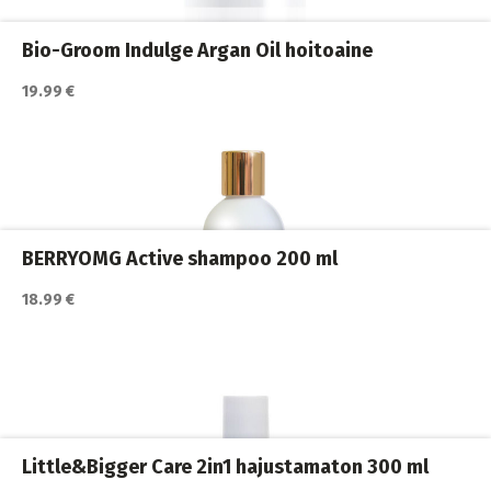
Koiran shampoot
,
Koirat
,
Trimmaus ja turkinhoito
Bio-Groom Indulge Argan Oil hoitoaine
19.99 €
Katso lisätiedot / osta tuote myyjän sivulla
Koiran shampoot
,
Koirat
,
Trimmaus ja turkinhoito
BERRYOMG Active shampoo 200 ml
18.99 €
Katso lisätiedot / osta tuote myyjän sivulla
Koiran shampoot
,
Koirat
,
Trimmaus ja turkinhoito
Little&Bigger Care 2in1 hajustamaton 300 ml