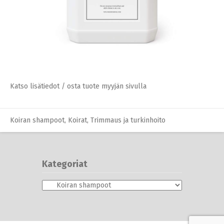
kumppanimme (=myyjä) sivulle.
Mahdolliset kysymykset tuotteista
tulee osoittaa tuotteen myyjälle.
Koiran shampoot
,
Koirat
,
Trimmaus ja turkinhoito
Tarkista lopullinen hinta ja ehdot
ennen ostoa.
Katso lisätiedot / osta tuote myyjän sivulla
Koiran shampoot
,
Koirat
,
Trimmaus ja turkinhoito
Kategoriat
Kategoriat