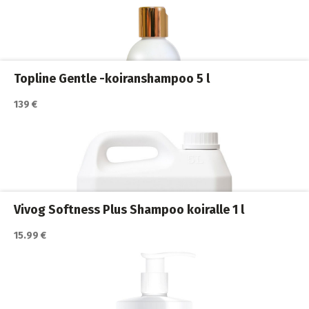
Katso lisätiedot / osta tuote myyjän sivulla
Koiran shampoot
,
Koirat
,
Trimmaus ja turkinhoito
Topline Gentle -koiranshampoo 5 l
139 €
Katso lisätiedot / osta tuote myyjän sivulla
Koiran shampoot
,
Koirat
,
Trimmaus ja turkinhoito
Vivog Softness Plus Shampoo koiralle 1 l
15.99 €
Katso lisätiedot / osta tuote myyjän sivulla