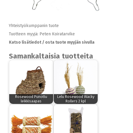
Yhteistyökumppanin tuote
Tuotteen myyjä: Peten Koiratarvike
Katso lisätiedot / osta tuote myyjän sivulla
Samankaltaisia tuotteita
Rosewood Punottu
Lelu Rosewood Wacky
leikkisaapas
Rollers 2 kpl