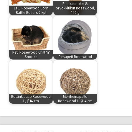
Ruiskaunokki &
Lelu Rosewood Corn
orvokkitikut Rosewood,
Rattle Rollers 2 kpl
140 g
Peti Rosewood Chill 'n'
Snooze
Pesäpeti Rosewood
Rottinkipallo Rosewood
Meriheinäpallo
L, Ø14 cm
Rosewood L, Ø14 cm