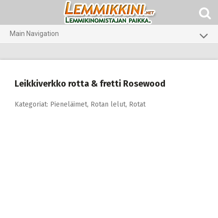
Skip
to
content
Main Navigation
Koirat
Kissat
Leikkiverkko rotta & fretti Rosewood
Pieneläimet
Kategoriat:
Pieneläimet
,
Rotan lelut
,
Rotat