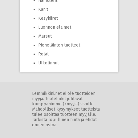
Hamsterit
Kanit
Kesyhiiret
Luonnon eläimet
Marsut
Pieneläinten tuotteet
Rotat
Ulkolinnut
Lemmikkini.net ei ole tuotteiden
myyjä. Tuotelinkit johtavat
kumppanimme (=myyjä) sivulle.
Mahdolliset kysymykset tuotteista
tulee osoittaa tuotteen myyjälle.
Tarkista lopullinen hinta ja ehdot
ennen ostoa.