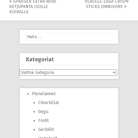
Post
SPREGER EXTRA WIDE
VERSELE-LAGA CRISPY
KETJUPANTA ISOLLE
STICKS OMNIVORE
navigation
KOIRALLE
Haku:
Kategoriat
Kategoriat
Pieneläimet
Chinchillat
Degu
Fretit
Gerbiilit