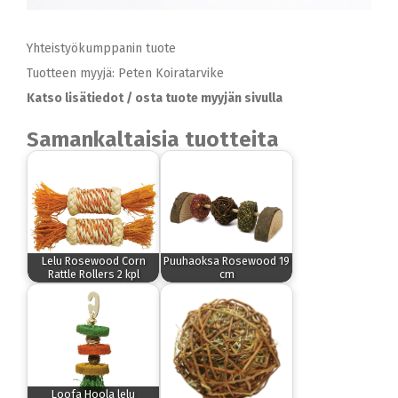
Yhteistyökumppanin tuote
Tuotteen myyjä: Peten Koiratarvike
Katso lisätiedot / osta tuote myyjän sivulla
Samankaltaisia tuotteita
Lelu Rosewood Corn
Puuhaoksa Rosewood 19
Rattle Rollers 2 kpl
cm
Loofa Hoola lelu