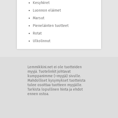
Kesyhiiret
Luonnon eläimet
Marsut
Pieneläinten tuotteet
Rotat
Ulkolinnut
Lemmikkini.net ei ole tuotteiden
myyjä. Tuotelinkit johtavat
kumppanimme (=myyjä) sivulle.
Mahdolliset kysymykset tuotteista
tulee osoittaa tuotteen myyjälle.
Tarkista lopullinen hinta ja ehdot
ennen ostoa.