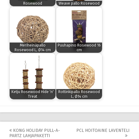
Rosewood
Weave pallo Rosewood
Meriheinäpallo
Puuhapino Rosewood 16
Rosewood L, Ø14 cm
cm
Ketju Rosewood Hide 'n'
Rottinkipallo Rosewood
Treat
L, Ø14 cm
Post
KONG HOLIDAY PULL-A-
PCL HOITOAINE LAVENTELI
PARTZ LAHJAPAKETTI