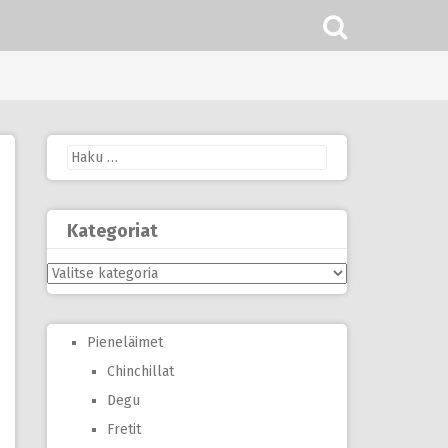
Haku:
Kategoriat
Kategoriat
Pieneläimet
Chinchillat
Degu
Fretit