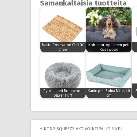
Samankaltaisia tuotteita
Matto Rosewood Chill 'n'
Koiran ortopedinen peti
Chew
Rosewood
Pyöreä peti Rosewood
Kanin peti Zolux Nlife, 40
Silwer fluff
cm
Post
KONG SQUEEZZ AKTIVOINTIPALLO 3 KPL