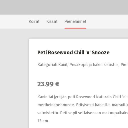
Skip
to
content
Koirat
Kissat
Pieneläimet
Peti Rosewood Chill 'n' Snooze
Kategoriat:
Kanit
,
Pesäkopit ja häkin sisustus
,
Pie
23.99 €
Kanin tai jyrsijän peti Rosewood Naturals Chill ’n
meriheinäpehmuste. Erityisesti kaneille, marsuill
valmistettu. Peti sopii sellaisenaan makuupaikaksi
13 cm.