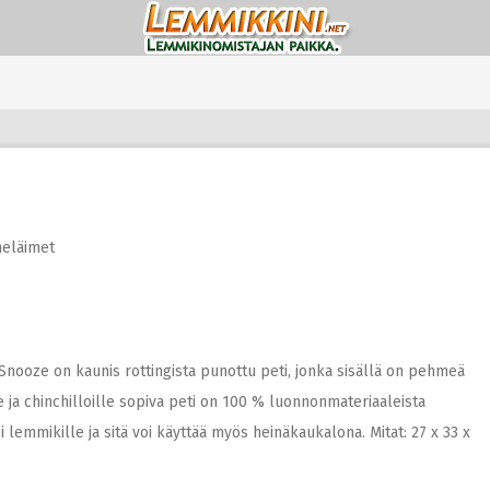
neläimet
’ Snooze on kaunis rottingista punottu peti, jonka sisällä on pehmeä
e ja chinchilloille sopiva peti on 100 % luonnonmateriaaleista
 lemmikille ja sitä voi käyttää myös heinäkaukalona. Mitat: 27 x 33 x