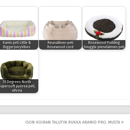
Kanin peti Little &
Reunallinen peti
Rosewood Pudding
BiggerJuicyVibes
Rosewood cord
Snuggle pieneläimen peti
51 Degrees North
Supersoft pyöreä peti,
vihreä
ISON KOIRAN TALUTIN RUKKA ARAMID PRO, MUSTA