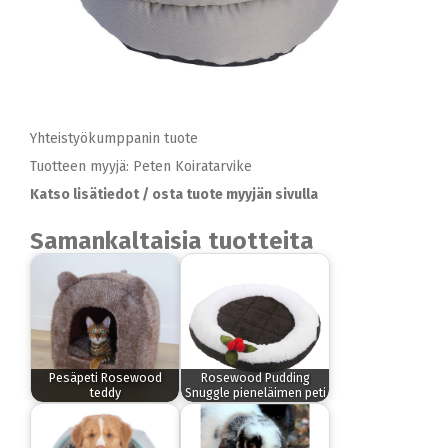
Yhteistyökumppanin tuote
Tuotteen myyjä: Peten Koiratarvike
Katso lisätiedot / osta tuote myyjän sivulla
Samankaltaisia tuotteita
Pesäpeti Rosewood
Rosewood Pudding
teddy
Snuggle pieneläimen peti