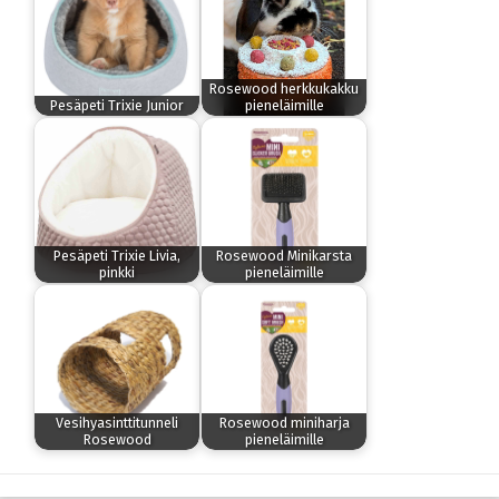
Rosewood herkkukakku
Pesäpeti Trixie Junior
pieneläimille
Pesäpeti Trixie Livia,
Rosewood Minikarsta
pinkki
pieneläimille
Vesihyasinttitunneli
Rosewood miniharja
Rosewood
pieneläimille