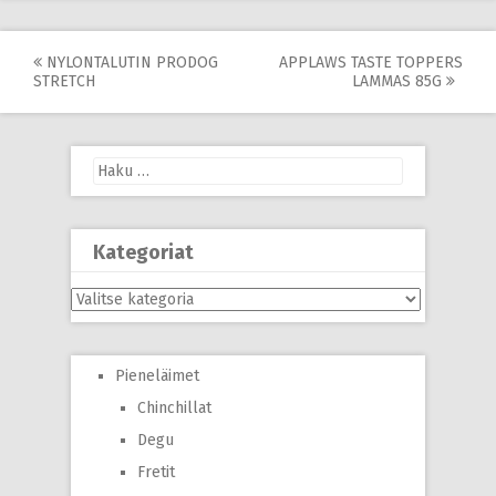
Post
NYLONTALUTIN PRODOG
APPLAWS TASTE TOPPERS
STRETCH
LAMMAS 85G
navigation
Haku:
Kategoriat
Kategoriat
Pieneläimet
Chinchillat
Degu
Fretit