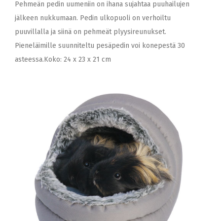
Pehmeän pedin uumeniin on ihana sujahtaa puuhailujen
jälkeen nukkumaan. Pedin ulkopuoli on verhoiltu
puuvillalla ja siinä on pehmeät plyysireunukset.
Pieneläimille suunniteltu pesäpedin voi konepestä 30
asteessa.Koko: 24 x 23 x 21 cm