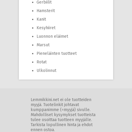
Gerbiilit
Hamsterit
Kanit
Kesyhiiret
Luonnon eläimet
Marsut
Pieneläinten tuotteet
Rotat
Ulkolinnut
Lemmikkini.net ei ole tuotteiden
myyjä. Tuotelinkit johtavat
kumppanimme (=myyjä) sivulle.
Mahdolliset kysymykset tuotteista
tulee osoittaa tuotteen myyjälle.
Tarkista lopullinen hinta ja ehdot
ennen ostoa.