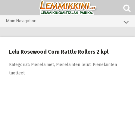
Skip
to
content
Main Navigation
Koirat
Kissat
Lelu Rosewood Corn Rattle Rollers 2 kpl
Pieneläimet
Kategoriat:
Pieneläimet
,
Pieneläinten lelut
,
Pieneläinten
tuotteet