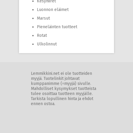
Kesyhiiret
Luonnon eläimet
Marsut
Pieneläinten tuotteet
Rotat
Ulkolinnut
Lemmikkini.net ei ole tuotteiden
myyjä. Tuotelinkit johtavat
kumppanimme (=myyjä) sivulle.
Mahdolliset kysymykset tuotteista
tulee osoittaa tuotteen myyjälle.
Tarkista lopullinen hinta ja ehdot
ennen ostoa.