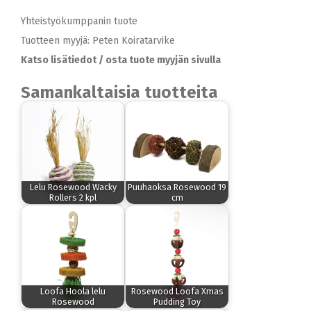
Yhteistyökumppanin tuote
Tuotteen myyjä: Peten Koiratarvike
Katso lisätiedot / osta tuote myyjän sivulla
Samankaltaisia tuotteita
Lelu Rosewood Wacky
Puuhaoksa Rosewood 19
Rollers 2 kpl
cm
Loofa Hoola lelu
Rosewood Loofa Xmas
Rosewood
Pudding Toy