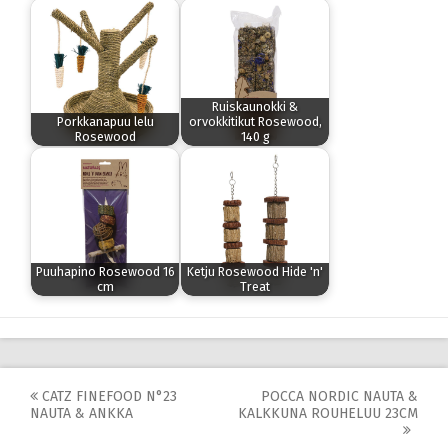
Ruiskaunokki &
Porkkanapuu lelu
orvokkitikut Rosewood,
Rosewood
140 g
Puuhapino Rosewood 16
Ketju Rosewood Hide 'n'
cm
Treat
Post
CATZ FINEFOOD N°23
POCCA NORDIC NAUTA &
NAUTA & ANKKA
KALKKUNA ROUHELUU 23CM
navigation