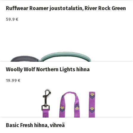
Ruffwear Roamer joustotalutin, River Rock Green
59.9 €
Katso lisätiedot / osta tuote myyjän sivulla
Koiran hihnat ja Flexit
,
Koiran ulkoilutus
,
Koirat
,
Nylonhihnat
Woolly Wolf Northern Lights hihna
19.99 €
Katso lisätiedot / osta tuote myyjän sivulla
Koiran hihnat ja Flexit
,
Koiran ulkoilutus
,
Koirat
,
Nylonhihnat
Basic Fresh hihna, vihreä