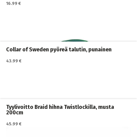
16.99 €
Katso lisätiedot / osta tuote myyjän sivulla
Koiran hihnat ja Flexit
,
Koiran ulkoilutus
,
Koirat
,
Nylonhihnat
Collar of Sweden pyöreä talutin, punainen
43.99 €
Katso lisätiedot / osta tuote myyjän sivulla
Koiran hihnat ja Flexit
,
Koiran ulkoilutus
,
Koirat
,
Nylonhihnat
Tyylivoitto Braid hihna Twistlockilla, musta
200cm
45.99 €
Katso lisätiedot / osta tuote myyjän sivulla