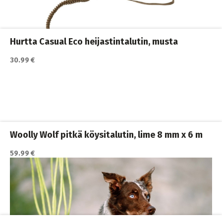
Koiran hihnat ja Flexit
,
Koiran ulkoilutus
,
Koirat
,
Nylonhihnat
Hurtta Casual Eco heijastintalutin, musta
30.99 €
Katso lisätiedot / osta tuote myyjän sivulla
Koiran hihnat ja Flexit
,
Koiran ulkoilutus
,
Koirat
,
Nylonhihnat
Woolly Wolf pitkä köysitalutin, lime 8 mm x 6 m
59.99 €
Katso lisätiedot / osta tuote myyjän sivulla
Koiran hihnat ja Flexit
,
Koiran ulkoilutus
,
Koirat
,
Nylonhihnat