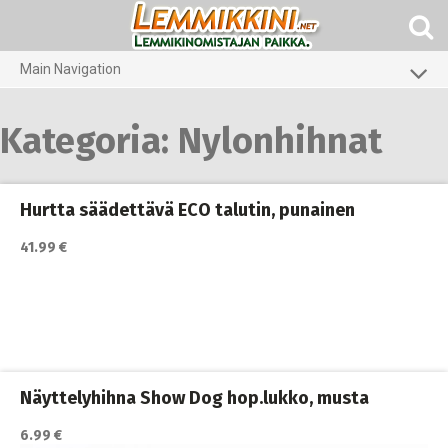
Skip
to
content
Main Navigation
Koirat
Kategoria:
Nylonhihnat
Kissat
Pieneläimet
Hurtta säädettävä ECO talutin, punainen
41.99 €
Näyttelyhihna Show Dog hop.lukko, musta
6.99 €