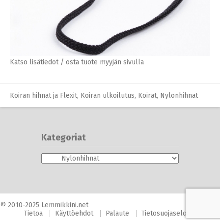
Koiran hihnat ja Flexit
,
Koiran ulkoilutus
,
Koirat
,
Nylonhihnat
Tarkista lopullinen hinta ja ehdot
ennen ostoa.
Katso lisätiedot / osta tuote myyjän sivulla
Koiran hihnat ja Flexit
,
Koiran ulkoilutus
,
Koirat
,
Nylonhihnat
Kategoriat
Kategoriat
© 2010-2025 Lemmikkini.net
Tietoa
Käyttöehdot
Palaute
Tietosuojaseloste