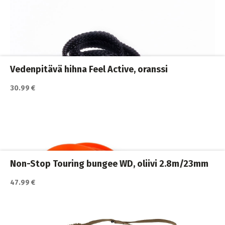
Vedenpitävä hihna Feel Active, oranssi
30.99 €
Katso lisätiedot / osta tuote myyjän sivulla
Koiran hihnat ja Flexit
,
Koiran ulkoilutus
,
Koirat
,
Nylonhihnat
Non-Stop Touring bungee WD, oliivi 2.8m/23mm
47.99 €
Katso lisätiedot / osta tuote myyjän sivulla