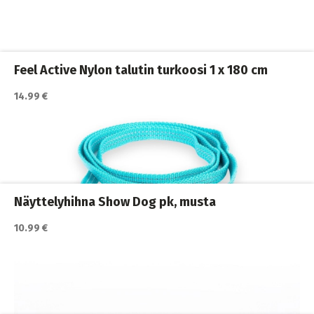
Katso lisätiedot / osta tuote myyjän sivulla
Koiran hihnat ja Flexit
,
Koiran ulkoilutus
,
Koirat
,
Nylonhihnat
Feel Active Nylon talutin turkoosi 1 x 180 cm
14.99 €
Katso lisätiedot / osta tuote myyjän sivulla
Koiran hihnat ja Flexit
,
Koiran ulkoilutus
,
Koirat
,
Nylonhihnat
Näyttelyhihna Show Dog pk, musta
10.99 €
Katso lisätiedot / osta tuote myyjän sivulla
Koiran hihnat ja Flexit
,
Koiran ulkoilutus
,
Koirat
,
Nylonhihnat