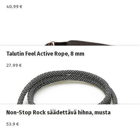
40.99 €
Katso lisätiedot / osta tuote myyjän sivulla
Koiran hihnat ja Flexit
,
Koiran ulkoilutus
,
Koirat
,
Nylonhihnat
Talutin Feel Active Rope, 8 mm
27.99 €
Katso lisätiedot / osta tuote myyjän sivulla
Koiran hihnat ja Flexit
,
Koiran ulkoilutus
,
Koirat
,
Nylonhihnat
Non-Stop Rock säädettävä hihna, musta
53.9 €