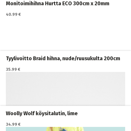
Monitoimihihna Hurtta ECO 300cm x 20mm
40.99 €
Katso lisätiedot / osta tuote myyjän sivulla
Koiran hihnat ja Flexit
,
Koiran ulkoilutus
,
Koirat
,
Nylonhihnat
Tyylivoitto Braid hihna, nude/ruusukulta 200cm
35.99 €
Katso lisätiedot / osta tuote myyjän sivulla
Koiran hihnat ja Flexit
,
Koiran ulkoilutus
,
Koirat
,
Nylonhihnat
Woolly Wolf köysitalutin, lime
34.99 €