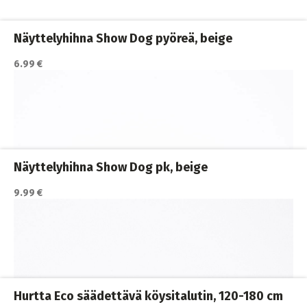
Koiran hihnat ja Flexit
,
Koiran ulkoilutus
,
Koirat
,
Nylonhihnat
Näyttelyhihna Show Dog pyöreä, beige
6.99 €
Katso lisätiedot / osta tuote myyjän sivulla
Koiran hihnat ja Flexit
,
Koiran ulkoilutus
,
Koirat
,
Nylonhihnat
Näyttelyhihna Show Dog pk, beige
9.99 €
Katso lisätiedot / osta tuote myyjän sivulla
Koiran hihnat ja Flexit
,
Koiran ulkoilutus
,
Koirat
,
Nylonhihnat
Hurtta Eco säädettävä köysitalutin, 120-180 cm