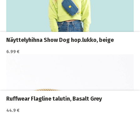
Katso lisätiedot / osta tuote myyjän sivulla
Koiran hihnat ja Flexit
,
Koiran ulkoilutus
,
Koirat
,
Nylonhihnat
Näyttelyhihna Show Dog hop.lukko, beige
6.99 €
Katso lisätiedot / osta tuote myyjän sivulla
Koiran hihnat ja Flexit
,
Koiran ulkoilutus
,
Koirat
,
Nylonhihnat
Ruffwear Flagline talutin, Basalt Grey
44.9 €
Katso lisätiedot / osta tuote myyjän sivulla