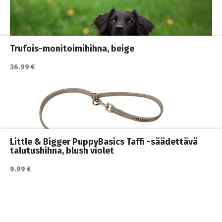
Koiran hihnat ja Flexit
,
Koiran ulkoilutus
,
Koirat
Trufois-monitoimihihna, beige
36.99 €
Katso lisätiedot / osta tuote myyjän sivulla
Heijastavat taluttimet
,
Koiran hihnat ja Flexit
,
Koiran ulkoilutus
,
Koirat
Little & Bigger PuppyBasics Taffi -säädettävä
talutushihna, blush violet
9.99 €
Katso lisätiedot / osta tuote myyjän sivulla
Koiran hihnat ja Flexit
,
Koiran ulkoilutus
,
Koirat