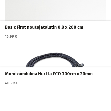
Katso lisätiedot / osta tuote myyjän sivulla
Koiran hihnat ja Flexit
,
Koiran ulkoilutus
,
Koirat
Basic First noutajatalutin 0,8 x 200 cm
16.99 €
Katso lisätiedot / osta tuote myyjän sivulla
Koiran hihnat ja Flexit
,
Koiran ulkoilutus
,
Koirat
,
Nylonhihnat
Monitoimihihna Hurtta ECO 300cm x 20mm
40.99 €
Katso lisätiedot / osta tuote myyjän sivulla