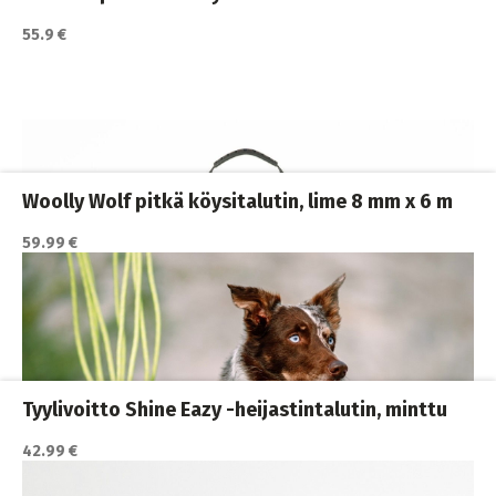
55.9 €
Katso lisätiedot / osta tuote myyjän sivulla
Koiran hihnat ja Flexit
,
Koiran ulkoilutus
,
Koirat
,
Nylonhihnat
Woolly Wolf pitkä köysitalutin, lime 8 mm x 6 m
59.99 €
Katso lisätiedot / osta tuote myyjän sivulla
Koiran hihnat ja Flexit
,
Koiran ulkoilutus
,
Koirat
,
Nylonhihnat
Tyylivoitto Shine Eazy -heijastintalutin, minttu
42.99 €