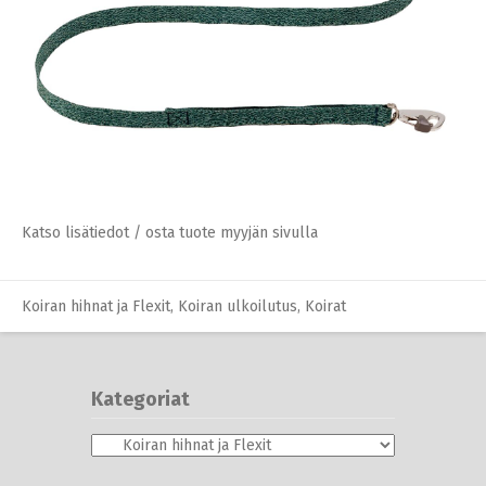
Lemmikkini.net ei ole tuotteiden
Katso lisätiedot / osta tuote myyjän sivulla
myyjä. Tuotelinkit johtavat
kumppanimme (=myyjä) sivulle.
Mahdolliset kysymykset tuotteista
tulee osoittaa tuotteen myyjälle.
Koiran hihnat ja Flexit
,
Koiran ulkoilutus
,
Koirat
,
Monitoimihihnat
Tarkista lopullinen hinta ja ehdot
ennen ostoa.
Katso lisätiedot / osta tuote myyjän sivulla
Koiran hihnat ja Flexit
,
Koiran ulkoilutus
,
Koirat
Kategoriat
Kategoriat