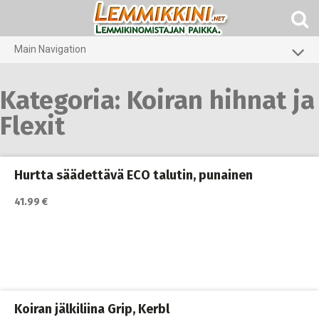
Skip
to
content
Main Navigation
Koirat
Kategoria:
Koiran hihnat ja
Kissat
Flexit
Pieneläimet
Hurtta säädettävä ECO talutin, punainen
41.99 €
Koiran jälkiliina Grip, Kerbl