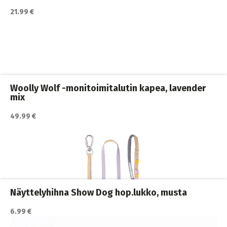
21.99 €
Woolly Wolf -monitoimitalutin kapea, lavender
mix
49.99 €
Katso lisätiedot / osta tuote myyjän sivulla
Koiran hihnat ja Flexit
,
Koiran ulkoilutus
,
Koirat
,
Nylonhihnat
Näyttelyhihna Show Dog hop.lukko, musta
6.99 €