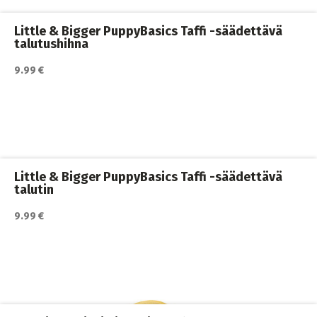
Little & Bigger PuppyBasics Taffi -säädettävä
talutushihna
9.99 €
Katso lisätiedot / osta tuote myyjän sivulla
Koiran hihnat ja Flexit
,
Koiran ulkoilutus
,
Koirat
,
Monitoimihihnat
Little & Bigger PuppyBasics Taffi -säädettävä
talutin
9.99 €
Katso lisätiedot / osta tuote myyjän sivulla
Koiran hihnat ja Flexit
,
Koiran ulkoilutus
,
Koirat