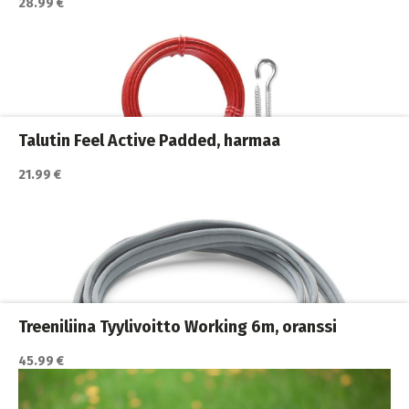
28.99 €
Katso lisätiedot / osta tuote myyjän sivulla
Koiran hihnat ja Flexit
,
Koiran ulkoilutus
,
Koirat
,
Nylonhihnat
Talutin Feel Active Padded, harmaa
21.99 €
Katso lisätiedot / osta tuote myyjän sivulla
Koiran hihnat ja Flexit
,
Koiran ulkoilutus
,
Koirat
,
Nahkahihnat
Treeniliina Tyylivoitto Working 6m, oranssi
45.99 €
Katso lisätiedot / osta tuote myyjän sivulla