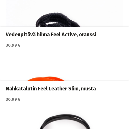
Katso lisätiedot / osta tuote myyjän sivulla
Koiran hihnat ja Flexit
,
Koiran jälkiliinat
,
Koiran ulkoilutus
,
Koirat
Vedenpitävä hihna Feel Active, oranssi
30.99 €
Katso lisätiedot / osta tuote myyjän sivulla
Koiran hihnat ja Flexit
,
Koiran ulkoilutus
,
Koirat
,
Monitoimihihnat
Nahkatalutin Feel Leather Slim, musta
30.99 €
Katso lisätiedot / osta tuote myyjän sivulla