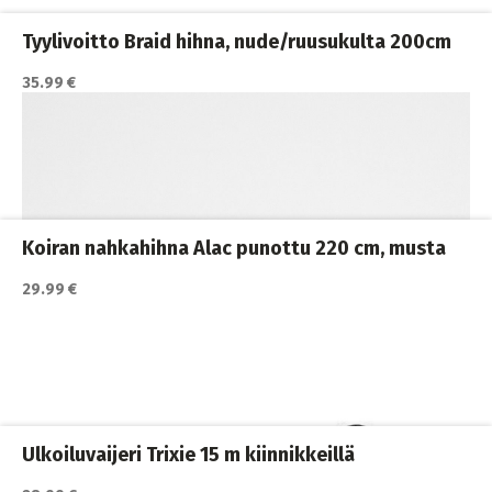
Koiran hihnat ja Flexit
,
Koiran ulkoilutus
,
Koirat
Tyylivoitto Braid hihna, nude/ruusukulta 200cm
35.99 €
Katso lisätiedot / osta tuote myyjän sivulla
Koiran hihnat ja Flexit
,
Koiran ulkoilutus
,
Koirat
Koiran nahkahihna Alac punottu 220 cm, musta
29.99 €
Katso lisätiedot / osta tuote myyjän sivulla
Koiran hihnat ja Flexit
,
Koiran ulkoilutus
,
Koirat
,
Nylonhihnat
Ulkoiluvaijeri Trixie 15 m kiinnikkeillä