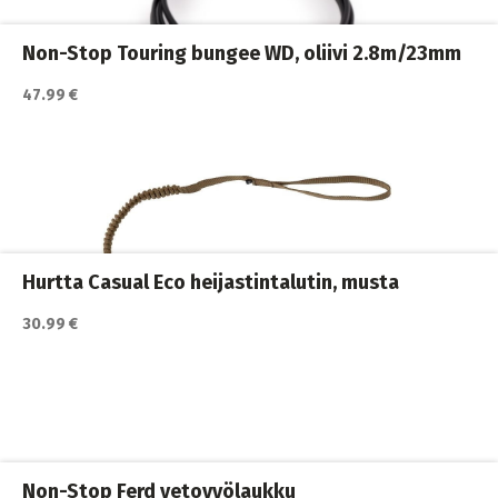
Koiran hihnat ja Flexit
,
Koiran ulkoilutus
,
Koirat
,
Nylonhihnat
Non-Stop Touring bungee WD, oliivi 2.8m/23mm
47.99 €
Katso lisätiedot / osta tuote myyjän sivulla
Koiran hihnat ja Flexit
,
Koiran ulkoilutus
,
Koirat
,
Nylonhihnat
Hurtta Casual Eco heijastintalutin, musta
30.99 €
Katso lisätiedot / osta tuote myyjän sivulla
Koiran hihnat ja Flexit
,
Koiran ulkoilutus
,
Koirat
,
Nahkahihnat
Non-Stop Ferd vetovyölaukku