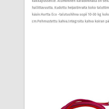
kakkapusseille. Alumiininen karabiinihaka on sek
hallittavuutta. Kudottu heijastinraita koko talutti
käsin.Hurtta Eco -talutushihna sopii 10-30 kg koko
cm.Pehmustettu kahva.Integroitu kahva koiran pä