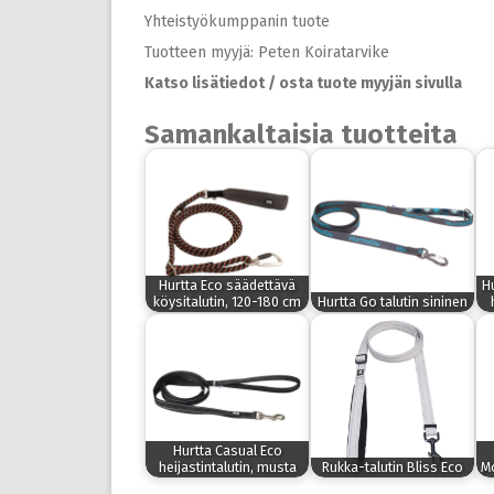
Yhteistyökumppanin tuote
Tuotteen myyjä: Peten Koiratarvike
Katso lisätiedot / osta tuote myyjän sivulla
Samankaltaisia tuotteita
Hurtta Eco säädettävä
Hu
köysitalutin, 120-180 cm
Hurtta Go talutin sininen
Hurtta Casual Eco
heijastintalutin, musta
Rukka-talutin Bliss Eco
Mo