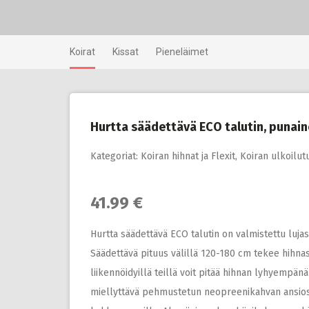
Skip
to
content
Koirat
Kissat
Pieneläimet
Hurtta säädettävä ECO talutin, punai
Kategoriat:
Koiran hihnat ja Flexit
,
Koiran ulkoilut
41.99 €
Hurtta säädettävä ECO talutin on valmistettu luja
Säädettävä pituus välillä 120-180 cm tekee hihnast
liikennöidyillä teillä voit pitää hihnan lyhyempä
miellyttävä pehmustetun neopreenikahvan ansiosta