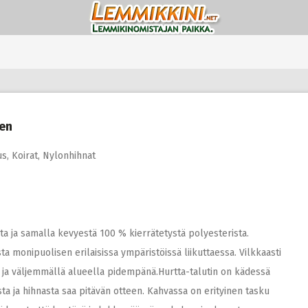
nen
us
,
Koirat
,
Nylonhihnat
sta ja samalla kevyestä 100 % kierrätetystä polyesterista.
a monipuolisen erilaisissa ympäristöissä liikuttaessa. Vilkkaasti
nä ja väljemmällä alueella pidempänä.Hurtta-talutin on kädessä
 ja hihnasta saa pitävän otteen. Kahvassa on erityinen tasku