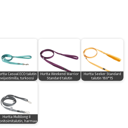
rtta Casual ECO talutin
Hurtta Weekend Warrior
Hurtta Seeker Standard
heijastimilla, turkoosi
Standard talutin
talutin 180*15
Hurtta Multilong II
nitoimitalutin, harmaa