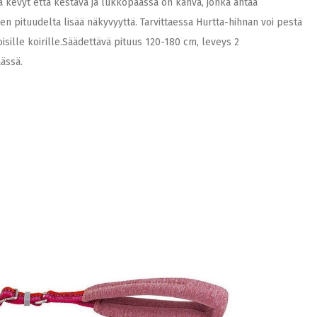
ä kevyt että kestävä ja lukkopäässä on kahva, jonka antaa
men pituudelta lisää näkyvyyttä. Tarvittaessa Hurtta-hihnan voi pestä
isille koirille.Säädettävä pituus 120-180 cm, leveys 2
ässä.