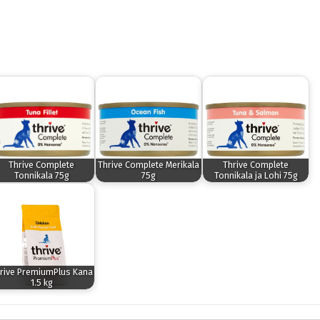
Thrive Complete
Thrive Complete Merikala
Thrive Complete
Tonnikala 75g
75g
Tonnikala ja Lohi 75g
rive PremiumPlus Kana
1.5 kg