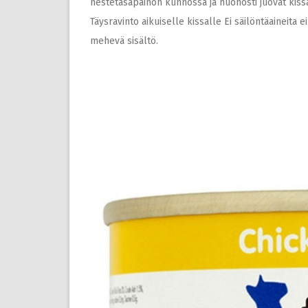
nestetasapainon kunnossa ja huonosti juovat kissa
Täysravinto aikuiselle kissalle Ei säilöntäaineita 
mehevä sisältö.