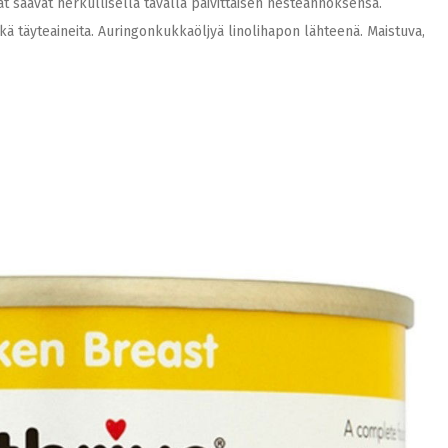
t saavat herkullisella tavalla päivittäisen nesteannoksensa.
eikä täyteaineita. Auringonkukkaöljyä linolihapon lähteenä. Maistuva,