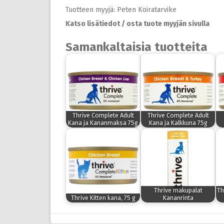
Tuotteen myyjä: Peten Koiratarvike
Katso lisätiedot / osta tuote myyjän sivulla
Samankaltaisia tuotteita
Thrive Complete Adult
Thrive Complete Adult
Kana ja Kananmaksa 75g
Kana ja Kalkkuna 75g
Thrive makupalat
Th
Thrive Kitten kana, 75 g
Kananrinta