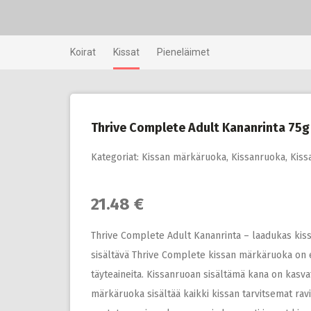
Skip
to
content
Koirat
Kissat
Pieneläimet
Thrive Complete Adult Kananrinta 75g
Kategoriat:
Kissan märkäruoka
,
Kissanruoka
,
Kiss
21.48 €
Thrive Complete Adult Kananrinta – laadukas kiss
sisältävä Thrive Complete kissan märkäruoka on 
täyteaineita. Kissanruoan sisältämä kana on kasva
märkäruoka sisältää kaikki kissan tarvitsemat rav