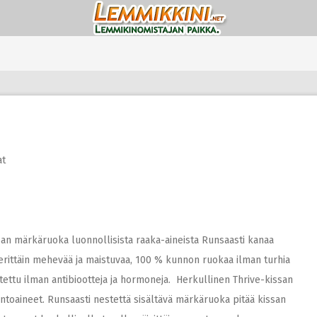
at
an märkäruoka luonnollisista raaka-aineista Runsaasti kanaa
erittäin mehevää ja maistuvaa, 100 % kunnon ruokaa ilman turhia
tettu ilman antibiootteja ja hormoneja. Herkullinen Thrive-kissan
intoaineet. Runsaasti nestettä sisältävä märkäruoka pitää kissan