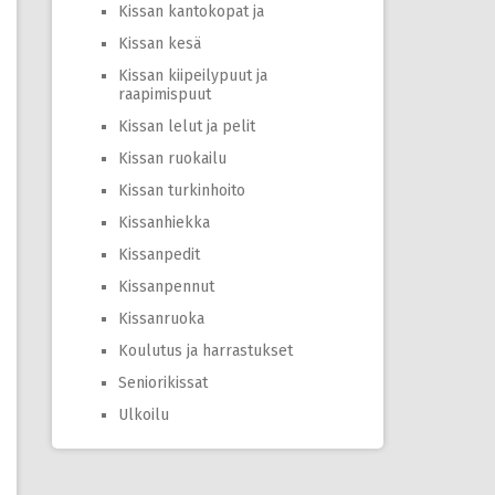
Kissan kantokopat ja
Kissan kesä
Kissan kiipeilypuut ja
raapimispuut
Kissan lelut ja pelit
Kissan ruokailu
Kissan turkinhoito
Kissanhiekka
Kissanpedit
Kissanpennut
Kissanruoka
Koulutus ja harrastukset
Seniorikissat
Ulkoilu