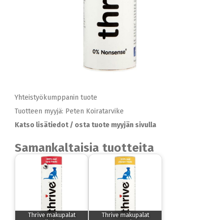
Yhteistyökumppanin tuote
Tuotteen myyjä: Peten Koiratarvike
Katso lisätiedot / osta tuote myyjän sivulla
Samankaltaisia tuotteita
Thrive makupalat
Thrive makupalat