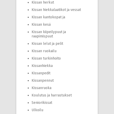
Kissan herkut
Kissan hiekkalaatikot ja vessat
Kissan kantokopat ja
Kissan kesä
Kissan kiipeilypuut ja
raapimispuut
Kissan lelut ja pelit
Kissan ruokailu
Kissan turkinhoito
Kissanhiekka
Kissanpedit
Kissanpennut
Kissanruoka
Koulutus ja harrastukset
Seniorikissat
Ulkoilu