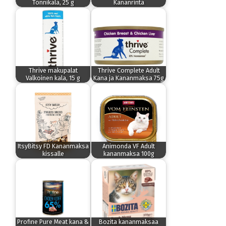
Tonnikala, 25 g
Kananrinta
Thrive makupalat
Thrive Complete Adult
Valkoinen kala, 15 g
Kana ja Kananmaksa 75g
ItsyBitsy FD Kananmaksa
Animonda VF Adult
kissalle
kananmaksa 100g
Profine Pure Meat kana &
Bozita kananmaksaa