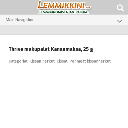
Skip
to
content
Main Navigation
Koirat
Kissat
Thrive makupalat Kananmaksa, 25 g
Pieneläimet
Kategoriat:
Kissan herkut
,
Kissat
,
Pehmeät kissanherkut