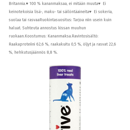
Britannia.♥ 100 % kananmaksaa, ei mitään muuta♥ Ei
keinotekoisia lisä-, maku- tai säilöntäaineita♥ Ei sokeria,
suolaa tai rasvaaRuokintasuositus: Tarjoa niin usein kuin
haluat. Suhteuta annostus kissan muuhun
ruokaan.Koostumus: Kananmaksa.Ravintosisältö:
Raakaproteiini 62,6 %, raakakuitu 0,5 %, öljyt ja rasvat 22,6
%, hehkutusjäännös 8,8 %.