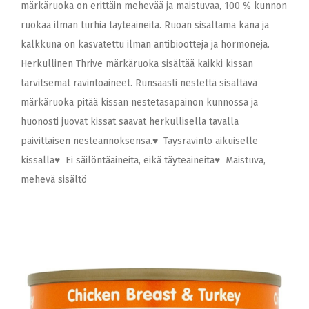
märkäruoka on erittäin mehevää ja maistuvaa, 100 % kunnon
ruokaa ilman turhia täyteaineita. Ruoan sisältämä kana ja
kalkkuna on kasvatettu ilman antibiootteja ja hormoneja.
Herkullinen Thrive märkäruoka sisältää kaikki kissan
tarvitsemat ravintoaineet. Runsaasti nestettä sisältävä
märkäruoka pitää kissan nestetasapainon kunnossa ja
huonosti juovat kissat saavat herkullisella tavalla
päivittäisen nesteannoksensa.♥ Täysravinto aikuiselle
kissalla♥ Ei säilöntäaineita, eikä täyteaineita♥ Maistuva,
mehevä sisältö