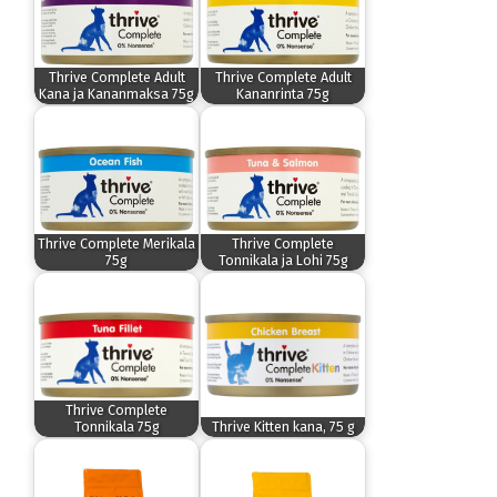
Thrive Complete Adult
Thrive Complete Adult
Kana ja Kananmaksa 75g
Kananrinta 75g
Thrive Complete Merikala
Thrive Complete
75g
Tonnikala ja Lohi 75g
Thrive Complete
Tonnikala 75g
Thrive Kitten kana, 75 g