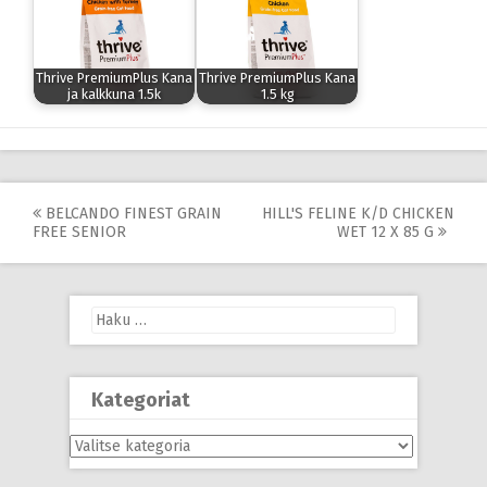
Thrive PremiumPlus Kana
Thrive PremiumPlus Kana
ja kalkkuna 1.5k
1.5 kg
Post
BELCANDO FINEST GRAIN
HILL'S FELINE K/D CHICKEN
FREE SENIOR
WET 12 X 85 G
navigation
Haku:
Kategoriat
Kategoriat