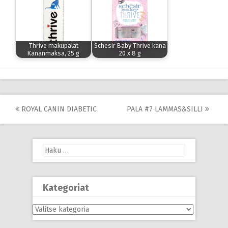
Thrive makupalat
Schesir Baby Thrive kana
Kananmaksa, 25 g
20 x 8 g
Post
ROYAL CANIN DIABETIC
PALA #7 LAMMAS&SILLI
navigation
Haku:
Kategoriat
Kategoriat