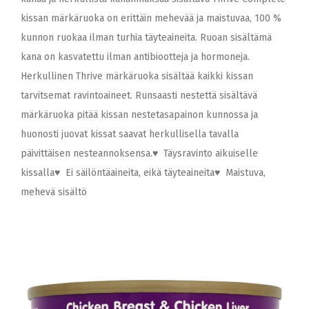
kissan märkäruoka on erittäin mehevää ja maistuvaa, 100 %
kunnon ruokaa ilman turhia täyteaineita. Ruoan sisältämä
kana on kasvatettu ilman antibiootteja ja hormoneja.
Herkullinen Thrive märkäruoka sisältää kaikki kissan
tarvitsemat ravintoaineet. Runsaasti nestettä sisältävä
märkäruoka pitää kissan nestetasapainon kunnossa ja
huonosti juovat kissat saavat herkullisella tavalla
päivittäisen nesteannoksensa.♥ Täysravinto aikuiselle
kissalla♥ Ei säilöntäaineita, eikä täyteaineita♥ Maistuva,
mehevä sisältö