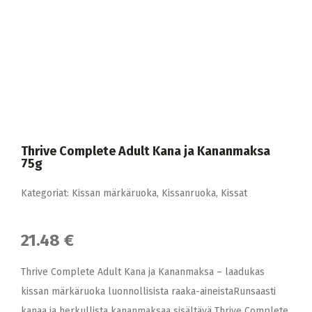
Thrive Complete Adult Kana ja Kananmaksa
75g
Kategoriat:
Kissan märkäruoka
,
Kissanruoka
,
Kissat
21.48 €
Thrive Complete Adult Kana ja Kananmaksa – laadukas
kissan märkäruoka luonnollisista raaka-aineistaRunsaasti
kanaa ja herkullista kananmaksaa sisältävä Thrive Complete