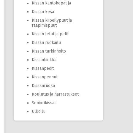
Kissan kantokopat ja
Kissan kesä
Kissan kiipeilypuut ja
raapimispuut
Kissan lelut ja pelit
Kissan ruokailu
Kissan turkinhoito
Kissanhiekka
Kissanpedit
Kissanpennut
Kissanruoka
Koulutus ja harrastukset
Seniorikissat
Ulkoilu