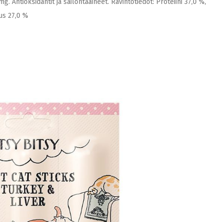
mg. Antioksidantit ja säilöntäaineet. Ravintotiedot: Proteiini 37,0 %,
us 27,0 %