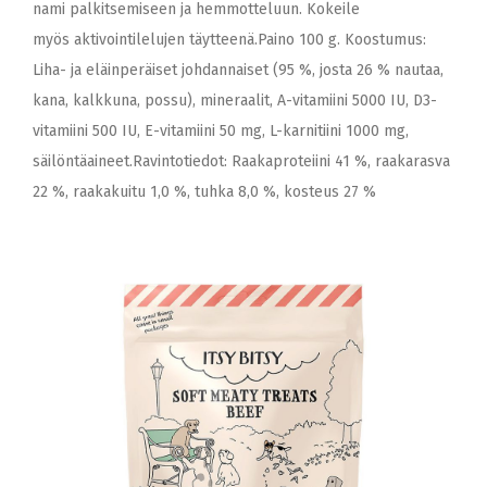
nami palkitsemiseen ja hemmotteluun. Kokeile
myös aktivointilelujen täytteenä.Paino 100 g. Koostumus:
Liha- ja eläinperäiset johdannaiset (95 %, josta 26 % nautaa,
kana, kalkkuna, possu), mineraalit, A-vitamiini 5000 IU, D3-
vitamiini 500 IU, E-vitamiini 50 mg, L-karnitiini 1000 mg,
säilöntäaineet.Ravintotiedot: Raakaproteiini 41 %, raakarasva
22 %, raakakuitu 1,0 %, tuhka 8,0 %, kosteus 27 %