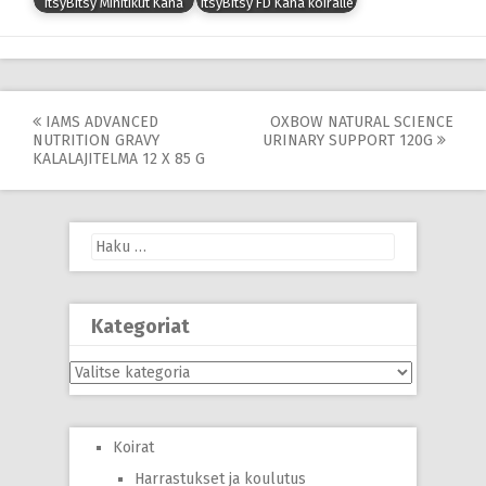
ItsyBitsy Minitikut Kana
ItsyBitsy FD Kana koiralle
Post
IAMS ADVANCED
OXBOW NATURAL SCIENCE
NUTRITION GRAVY
URINARY SUPPORT 120G
navigation
KALALAJITELMA 12 X 85 G
Haku:
Kategoriat
Kategoriat
Koirat
Harrastukset ja koulutus