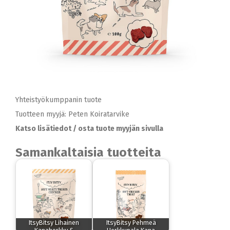
Yhteistyökumppanin tuote
Tuotteen myyjä: Peten Koiratarvike
Katso lisätiedot / osta tuote myyjän sivulla
Samankaltaisia tuotteita
ItsyBitsy Lihainen
ItsyBitsy Pehmeä