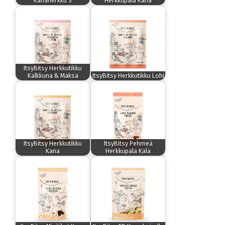
Kanaherkku S
Herkkupala Kana
ItsyBitsy Herkkutikku
Kalkkuna & Maksa
ItsyBitsy Herkkutikku Lohi
ItsyBitsy Herkkutikku
ItsyBitsy Pehmeä
Kana
Herkkupala Kala