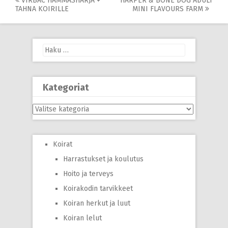
Post
VIRBAC HAMMASHARJA +
HARPER & BONE DOG ADULT
TAHNA KOIRILLE
MINI FLAVOURS FARM
navigation
Haku:
Kategoriat
Kategoriat
Koirat
Harrastukset ja koulutus
Hoito ja terveys
Koirakodin tarvikkeet
Koiran herkut ja luut
Koiran lelut