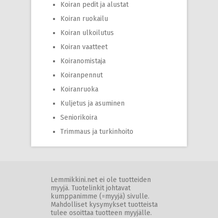
Koiran pedit ja alustat
Koiran ruokailu
Koiran ulkoilutus
Koiran vaatteet
Koiranomistaja
Koiranpennut
Koiranruoka
Kuljetus ja asuminen
Seniorikoira
Trimmaus ja turkinhoito
Lemmikkini.net ei ole tuotteiden
myyjä. Tuotelinkit johtavat
kumppanimme (=myyjä) sivulle.
Mahdolliset kysymykset tuotteista
tulee osoittaa tuotteen myyjälle.