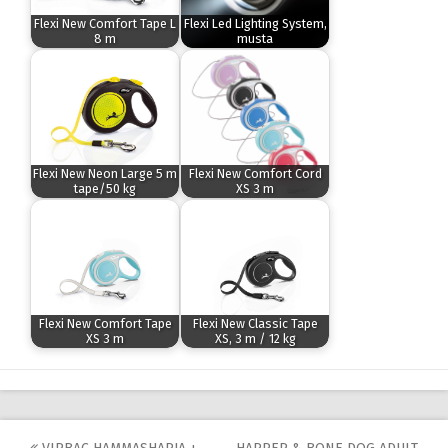
Flexi New Comfort Tape L
Flexi Led Lighting System,
8 m
musta
Flexi New Neon Large 5 m
Flexi New Comfort Cord
tape/50 kg
XS 3 m
Flexi New Comfort Tape
Flexi New Classic Tape
XS 3 m
XS, 3 m / 12 kg