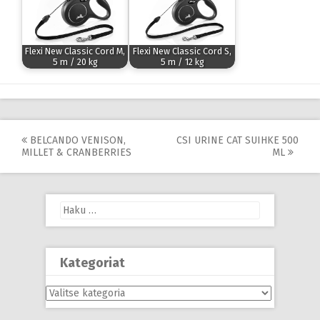
Flexi New Classic Cord M,
Flexi New Classic Cord S,
5 m / 20 kg
5 m / 12 kg
Post
BELCANDO VENISON,
CSI URINE CAT SUIHKE 500
MILLET & CRANBERRIES
ML
navigation
Haku:
Kategoriat
Kategoriat