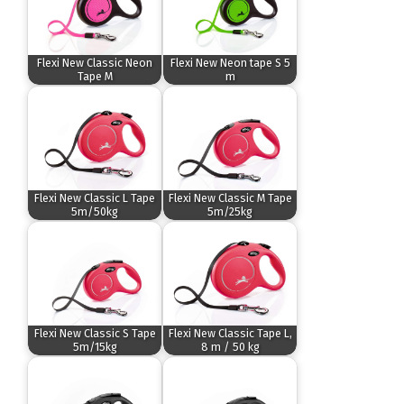
Flexi New Classic Neon
Flexi New Neon tape S 5
Tape M
m
Flexi New Classic L Tape
Flexi New Classic M Tape
5m/50kg
5m/25kg
Flexi New Classic S Tape
Flexi New Classic Tape L,
5m/15kg
8 m / 50 kg