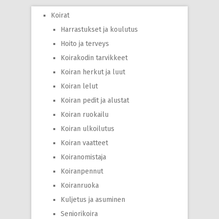
Koirat
Harrastukset ja koulutus
Hoito ja terveys
Koirakodin tarvikkeet
Koiran herkut ja luut
Koiran lelut
Koiran pedit ja alustat
Koiran ruokailu
Koiran ulkoilutus
Koiran vaatteet
Koiranomistaja
Koiranpennut
Koiranruoka
Kuljetus ja asuminen
Seniorikoira