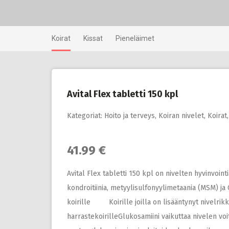
Skip
to
content
Koirat
Kissat
Pieneläimet
Avital Flex tabletti 150 kpl
Kategoriat:
Hoito ja terveys
,
Koiran nivelet
,
Koirat
41.99 €
Avital Flex tabletti 150 kpl on nivelten hyvinvoint
kondroitiinia, metyylisulfonyylimetaania (MSM) 
koirille Koirille joilla on lisääntynyt nivelr
harrastekoirilleGlukosamiini vaikuttaa nivelen voi