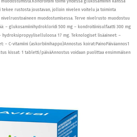
 muodostumista.Kondroitiini toimii yhdessä glukosamiinin kanssa
tekee rustosta joustavan, jolloin nivelen voitelu ja toiminta
in, nivelruostoaineen muodostumisessa. Terve nivelrusto muodostuu
ää: – glukosamiinihydrokloridi 500 mg – kondroitiinisulfaatti 300 mg
hydroksipropyyliselluloosa 17 mg. Teknologiset lisäaineet: –
t: – C-vitamiini (askorbiinihappo)Annostus koirat:PainoPäiväannos1
tus kissat: 1 tabletti/päiväAnnostus voidaan puolittaa ensimmäisen