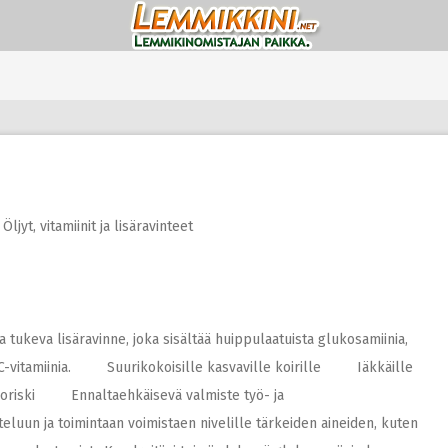
,
Öljyt, vitamiinit ja lisäravinteet
ia tukeva lisäravinne, joka sisältää huippulaatuista glukosamiinia,
ja C-vitamiinia. Suurikokoisille kasvaville koirille Iäkkäille
ikkoriski Ennaltaehkäisevä valmiste työ- ja
teluun ja toimintaan voimistaen nivelille tärkeiden aineiden, kuten