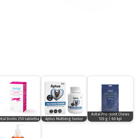
Avital Pro-Joint Chews
ital Biotin 250 tablettia
Aptus Multidog Senior
120 g / 60 kpl