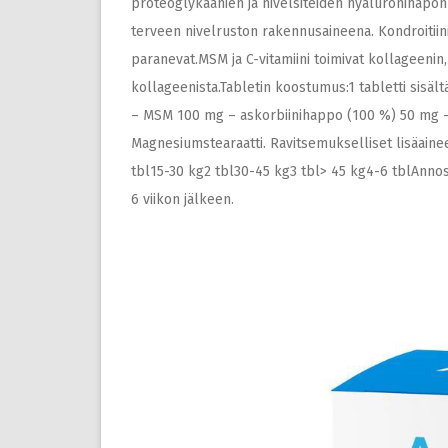
proteoglykaanien ja nivelsiteiden hyaluronihapon
terveen nivelruston rakennusaineena. Kondroitiini 
paranevat.MSM ja C-vitamiini toimivat kollageen
kollageenista.Tabletin koostumus:1 tabletti sisält
– MSM 100 mg – askorbiinihappo (100 %) 50 mg – 
Magnesiumstearaatti. Ravitsemukselliset lisäainee
tbl15-30 kg2 tbl30-45 kg3 tbl> 45 kg4-6 tblAnnos
6 viikon jälkeen.