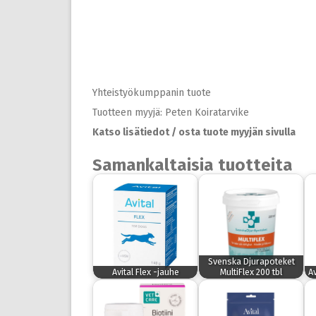
Yhteistyökumppanin tuote
Tuotteen myyjä: Peten Koiratarvike
Katso lisätiedot / osta tuote myyjän sivulla
Samankaltaisia tuotteita
Svenska Djurapoteket
Avital Flex -jauhe
MultiFlex 200 tbl
Av