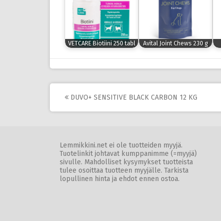
VETCARE Biotiini 250 tabl
Avital Joint Chews 230 g
Post
DUVO+ SENSITIVE BLACK CARBON 12 KG
navigation
Lemmikkini.net ei ole tuotteiden myyjä.
Tuotelinkit johtavat kumppanimme (=myyjä)
sivulle. Mahdolliset kysymykset tuotteista
tulee osoittaa tuotteen myyjälle. Tarkista
lopullinen hinta ja ehdot ennen ostoa.