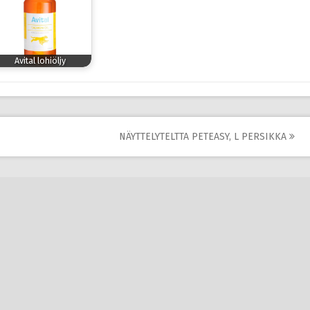
Avital lohiöljy
NÄYTTELYTELTTA PETEASY, L PERSIKKA