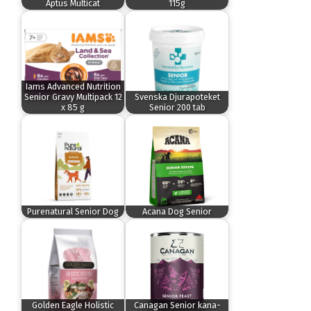
Aptus Multicat
115g
Iams Advanced Nutrition
Senior Gravy Multipack 12
Svenska Djurapoteket
x 85 g
Senior 200 tab
Purenatural Senior Dog
Acana Dog Senior
Golden Eagle Holistic
Canagan Senior kana-