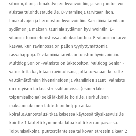
silmien, ihon ja limakalvojen hyvinvointiin, ja sen puutos voi
altistaa tulehdustaudeille. B-vitamiineja tarvitaan ihon,
limakalvojen ja hermoston hyvinvointiin. Karnitiinia tarvitaan
sydämen ja maksan, tauriinia sydämen hyvinvointiin. E-
vitamiini toimii elimistössä antioksidanttina. E-vitamiinin tarve
kasvaa, kun ravinnossa on paljon tyydyttymättömiä
rasvahappoja. D-vitamiinia tarvitaan luuston hyvinvointiin.
Multidog Senior -valmiste on laktoositon. Multidog Senior -
valmistetta käytetään ravintolisänä, jolla turvataan koiralle
välttämättömien hivenaineiden ja vitamiinien saanti. Valmiste
on erityisen tärkeä stressitilanteissa (esimerkiksi
toipumisaikoina) sekä iäkkäille koirille. Herkullisen
maksanmakuinen tabletti on helppo antaa
koiralle.Annostelu:Pitkäaikaisessa käytössä täysikasvuisille
koirille 1 tabletti kymmentä kiloa kohti kerran päivässä.
Toipumisaikoina, puutostilanteissa tai kovan stressin aikaan 2