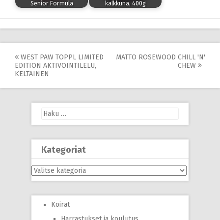
Senior Formula
kalkkuna, 400g
Post
WEST PAW TOPPL LIMITED
MATTO ROSEWOOD CHILL 'N'
EDITION AKTIVOINTILELU,
CHEW
navigation
KELTAINEN
Haku:
Kategoriat
Kategoriat
Koirat
Harrastukset ja koulutus