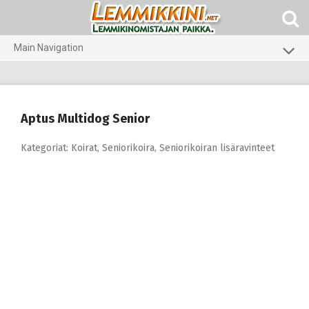
Skip
to
content
Main Navigation
Koirat
Kissat
Aptus Multidog Senior
Pieneläimet
Kategoriat:
Koirat
,
Seniorikoira
,
Seniorikoiran lisäravinteet