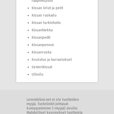
raapimispuut
Kissan lelut ja pelit
Kissan ruokailu
Kissan turkinhoito
Kissanhiekka
Kissanpedit
Kissanpennut
Kissanruoka
Koulutus ja harrastukset
Seniorikissat
Ulkoilu
Lemmikkini.net ei ole tuotteiden
myyjä. Tuotelinkit johtavat
kumppanimme (=myyjä) sivulle.
Mahdolliset kysymykset tuotteista