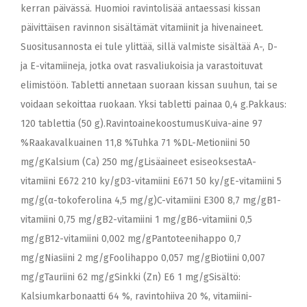
kerran päivässä. Huomioi ravintolisää antaessasi kissan
päivittäisen ravinnon sisältämät vitamiinit ja hivenaineet.
Suositusannosta ei tule ylittää, sillä valmiste sisältää A-, D-
ja E-vitamiineja, jotka ovat rasvaliukoisia ja varastoituvat
elimistöön. Tabletti annetaan suoraan kissan suuhun, tai se
voidaan sekoittaa ruokaan. Yksi tabletti painaa 0,4 g.Pakkaus:
120 tablettia (50 g).RavintoainekoostumusKuiva-aine 97
%Raakavalkuainen 11,8 %Tuhka 71 %DL-Metioniini 50
mg/gKalsium (Ca) 250 mg/gLisäaineet esiseoksestaA-
vitamiini E672 210 ky/gD3-vitamiini E671 50 ky/gE-vitamiini 5
mg/g(α-tokoferolina 4,5 mg/g)C-vitamiini E300 8,7 mg/gB1-
vitamiini 0,75 mg/gB2-vitamiini 1 mg/gB6-vitamiini 0,5
mg/gB12-vitamiini 0,002 mg/gPantoteenihappo 0,7
mg/gNiasiini 2 mg/gFoolihappo 0,057 mg/gBiotiini 0,007
mg/gTauriini 62 mg/gSinkki (Zn) E6 1 mg/gSisältö:
Kalsiumkarbonaatti 64 %, ravintohiiva 20 %, vitamiini-