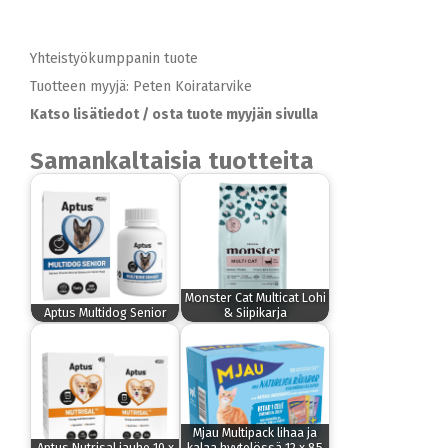
Yhteistyökumppanin tuote
Tuotteen myyjä: Peten Koiratarvike
Katso lisätiedot / osta tuote myyjän sivulla
Samankaltaisia tuotteita
Monster Cat Multicat Lohi
Aptus Multidog Senior
& Siipikarja
Mjau Multipack lihaa ja
Aptus Nutrisal jauhe 10 x
kalaa hyytelössä 12 x 85