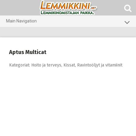
Skip
to
content
Main Navigation
Koirat
Kissat
Aptus Multicat
Pieneläimet
Kategoriat:
Hoito ja terveys
,
Kissat
,
Ravintoöljyt ja vitamiinit