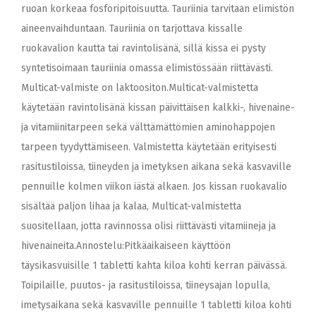
ruoan korkeaa fosforipitoisuutta. Tauriinia tarvitaan elimistön
aineenvaihduntaan. Tauriinia on tarjottava kissalle
ruokavalion kautta tai ravintolisänä, sillä kissa ei pysty
syntetisoimaan tauriinia omassa elimistössään riittävästi.
Multicat-valmiste on laktoositon.Multicat-valmistetta
käytetään ravintolisänä kissan päivittäisen kalkki-, hivenaine-
ja vitamiinitarpeen sekä välttämättömien aminohappojen
tarpeen tyydyttämiseen. Valmistetta käytetään erityisesti
rasitustiloissa, tiineyden ja imetyksen aikana sekä kasvaville
pennuille kolmen viikon iästä alkaen. Jos kissan ruokavalio
sisältää paljon lihaa ja kalaa, Multicat-valmistetta
suositellaan, jotta ravinnossa olisi riittävästi vitamiineja ja
hivenaineita.Annostelu:Pitkäaikaiseen käyttöön
täysikasvuisille 1 tabletti kahta kiloa kohti kerran päivässä.
Toipilaille, puutos- ja rasitustiloissa, tiineysajan lopulla,
imetysaikana sekä kasvaville pennuille 1 tabletti kiloa kohti