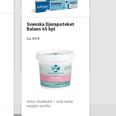
lisäravinteet
Svenska Djurapoteket
Balans 45 kpl
Katso lisätiedot / osta tuote
24.99 €
myyjän sivulla
ja
Hoito ja terveys
,
Koirat
,
t ja
Lisäravinteet koiran toipumiseen
,
Öljyt, vitamiinit ja lisäravinteet
Katso lisätiedot / osta tuote
myyjän sivulla
Kategoriat