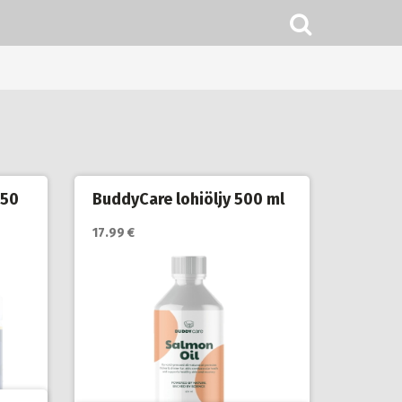
250
BuddyCare lohiöljy 500 ml
17.99 €