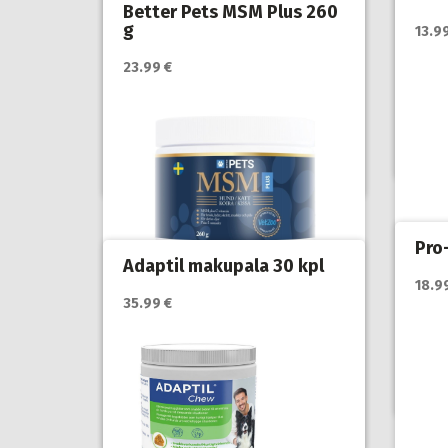
Better Pets MSM Plus 260
g
13.9
Katso
23.99 €
myyjä
Katso lisätiedot / osta tuote
myyjän sivulla
Hoito
vitam
Hoito ja terveys
,
Koirat
,
Öljyt,
vitamiinit ja lisäravinteet
Pro
Adaptil makupala 30 kpl
Katso
18.9
myyjä
35.99 €
Katso lisätiedot / osta tuote
myyjän sivulla
Hoito
Koira
lisär
Hoito ja terveys
,
Koiran nivelet
,
Koirat
,
Öljyt, vitamiinit ja
lisäravinteet