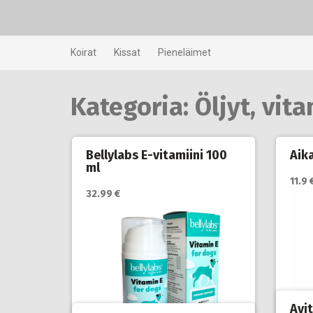
Skip
to
content
Koirat
Kissat
Pieneläimet
Kategoria:
Öljyt, vita
Bellylabs E-vitamiini 100
Aika
ml
11.9 
32.99 €
Avi