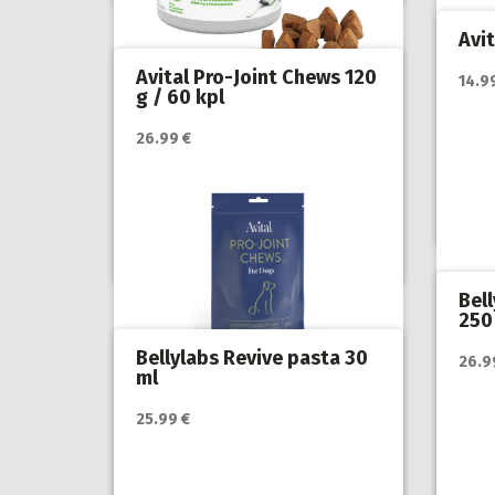
Avit
Avital Pro-Joint Chews 120
14.9
Katso
g / 60 kpl
myyjä
Katso lisätiedot / osta tuote
myyjän sivulla
26.99 €
Hoito
suoli
Hoito ja terveys
,
Koirat
,
lisär
Lisäravinteet koiran stressiin ja
pelkoon
,
Öljyt, vitamiinit ja
lisäravinteet
Bell
250
Katso
Bellylabs Revive pasta 30
26.9
myyjä
ml
Katso lisätiedot / osta tuote
25.99 €
myyjän sivulla
Hoito
suoli
lisär