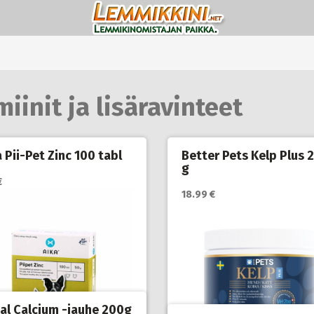
miinit ja lisäravinteet
 Pii-Pet Zinc 100 tabl
Better Pets Kelp Plus 
g
€
18.99 €
tal Calcium -jauhe 200g