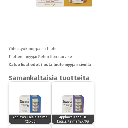
Yhteistyökumppanin tuote
Tuotteen myyjä: Peten Koiratarvike
Katso lisätiedot / osta tuote myyjän sivulla
Samankaltaisia tuotteita
Applaws Kalalajitelma
Applaws Kana- &
12x70g
kalalajitelma 12x70g