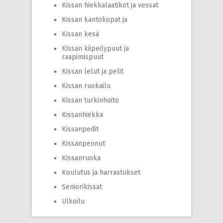
Kissan hiekkalaatikot ja vessat
Kissan kantokopat ja
Kissan kesä
Kissan kiipeilypuut ja
raapimispuut
Kissan lelut ja pelit
Kissan ruokailu
Kissan turkinhoito
Kissanhiekka
Kissanpedit
Kissanpennut
Kissanruoka
Koulutus ja harrastukset
Seniorikissat
Ulkoilu