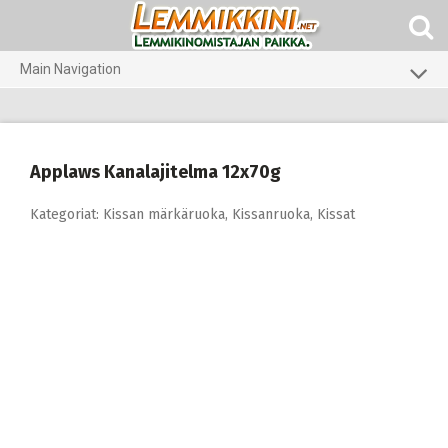
Skip
to
content
Main Navigation
Koirat
Kissat
Applaws Kanalajitelma 12x70g
Pieneläimet
Kategoriat:
Kissan märkäruoka
,
Kissanruoka
,
Kissat