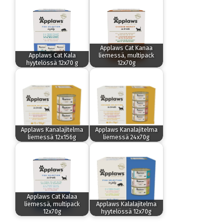
Applaws Cat Kanaa
Applaws Cat Kala
liemessä, multipack
hyytelössä 12x70 g
12x70g
Applaws Kanalajitelma
Applaws Kanalajitelma
liemessä 12x156g
liemessä 24x70g
Applaws Cat Kalaa
liemessä, multipack
Applaws Kalalajitelma
12x70g
hyytelössä 12x70g