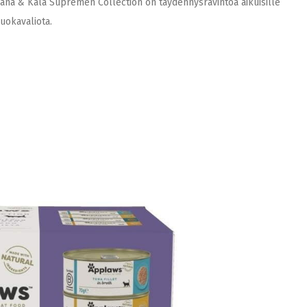
s Kana & Kala Supremen Collection on täydennysravintoa aikuisille
uokavaliota.