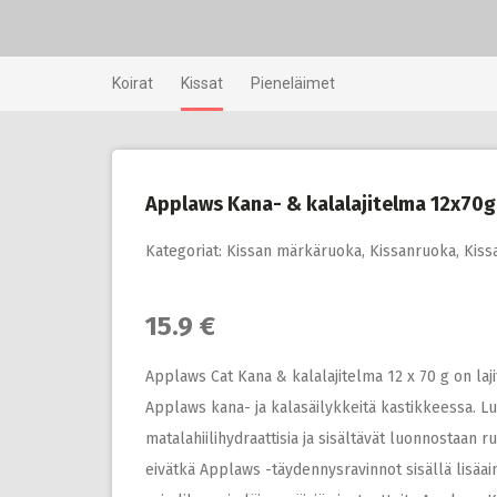
Skip
to
content
Koirat
Kissat
Pieneläimet
Applaws Kana- & kalalajitelma 12x70g
Kategoriat:
Kissan märkäruoka
,
Kissanruoka
,
Kiss
15.9 €
Applaws Cat Kana & kalalajitelma 12 x 70 g on laj
Applaws kana- ja kalasäilykkeitä kastikkeessa. Lu
matalahiilihydraattisia ja sisältävät luonnostaan r
eivätkä Applaws -täydennysravinnot sisällä lisäai