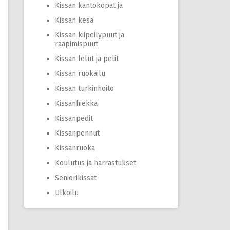
Kissan kantokopat ja
Kissan kesä
Kissan kiipeilypuut ja
raapimispuut
Kissan lelut ja pelit
Kissan ruokailu
Kissan turkinhoito
Kissanhiekka
Kissanpedit
Kissanpennut
Kissanruoka
Koulutus ja harrastukset
Seniorikissat
Ulkoilu