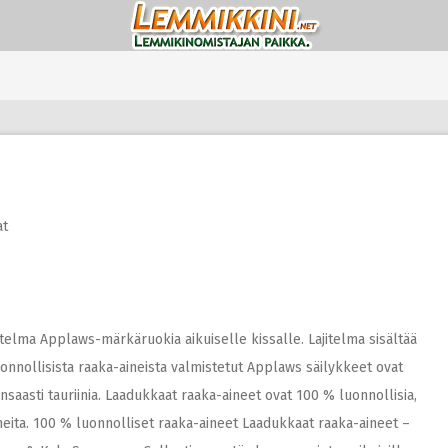
at
itelma Applaws-märkäruokia aikuiselle kissalle. Lajitelma sisältää
onnollisista raaka-aineista valmistetut Applaws säilykkeet ovat
unsaasti tauriinia. Laadukkaat raaka-aineet ovat 100 % luonnollisia,
neita. 100 % luonnolliset raaka-aineet Laadukkaat raaka-aineet –