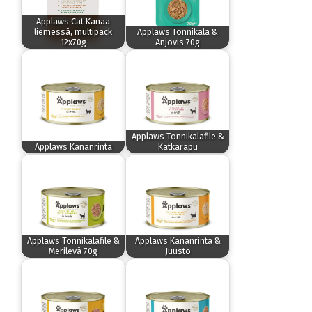
Applaws Cat Kanaa
liemessä, multipack
Applaws Tonnikala &
12x70g
Anjovis 70g
Applaws Tonnikalafile &
Applaws Kananrinta
Katkarapu
Applaws Tonnikalafile &
Applaws Kananrinta &
Merilevä 70g
Juusto