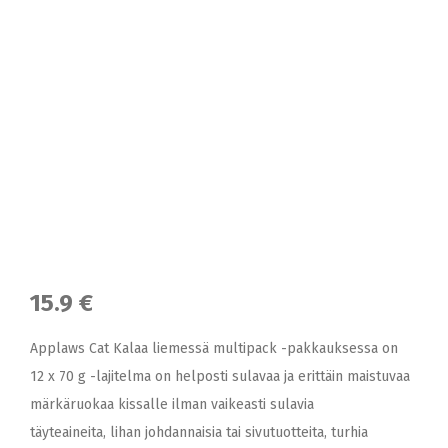
15.9 €
Applaws Cat Kalaa liemessä multipack -pakkauksessa on
12 x 70 g -lajitelma on helposti sulavaa ja erittäin maistuvaa
märkäruokaa kissalle ilman vaikeasti sulavia
täyteaineita, lihan johdannaisia tai sivutuotteita, turhia