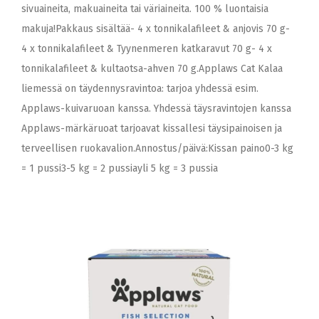
sivuaineita, makuaineita tai väriaineita. 100 % luontaisia
makuja!Pakkaus sisältää- 4 x tonnikalafileet & anjovis 70 g-
4 x tonnikalafileet & Tyynenmeren katkaravut 70 g- 4 x
tonnikalafileet & kultaotsa-ahven 70 g.Applaws Cat Kalaa
liemessä on täydennysravintoa: tarjoa yhdessä esim.
Applaws-kuivaruoan kanssa. Yhdessä täysravintojen kanssa
Applaws-märkäruoat tarjoavat kissallesi täysipainoisen ja
terveellisen ruokavalion.Annostus/päivä:Kissan paino0-3 kg
= 1 pussi3-5 kg = 2 pussiayli 5 kg = 3 pussia