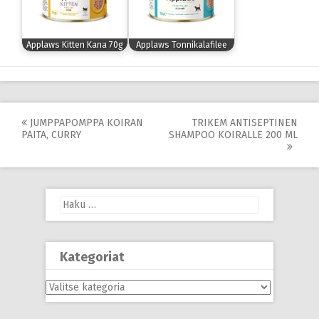
Applaws Kitten Kana 70g
Applaws Tonnikalafilee
Post
JUMPPAPOMPPA KOIRAN
TRIKEM ANTISEPTINEN
PAITA, CURRY
SHAMPOO KOIRALLE 200 ML
navigation
Haku:
Kategoriat
Kategoriat