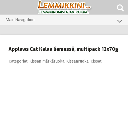
Skip
to
content
Main Navigation
Koirat
Kissat
Applaws Cat Kalaa liemessä, multipack 12x70g
Pieneläimet
Kategoriat:
Kissan märkäruoka
,
Kissanruoka
,
Kissat