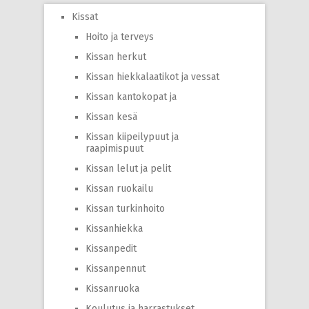
Kissat
Hoito ja terveys
Kissan herkut
Kissan hiekkalaatikot ja vessat
Kissan kantokopat ja
Kissan kesä
Kissan kiipeilypuut ja
raapimispuut
Kissan lelut ja pelit
Kissan ruokailu
Kissan turkinhoito
Kissanhiekka
Kissanpedit
Kissanpennut
Kissanruoka
Koulutus ja harrastukset