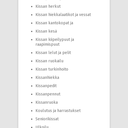
Kissan herkut
Kissan hiekkalaatikot ja vessat
Kissan kantokopat ja
Kissan kesä
Kissan kiipeilypuut ja
raapimispuut
Kissan lelut ja pelit
Kissan ruokailu
Kissan turkinhoito
Kissanhiekka
Kissanpedit
Kissanpennut
Kissanruoka
Koulutus ja harrastukset
Seniorikissat
Ulkoilu