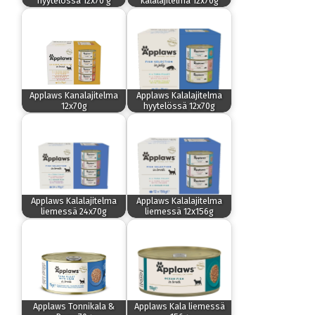
hyytelössä 12x70 g
kalalajitelma 12x70g
Applaws Kanalajitelma
Applaws Kalalajitelma
12x70g
hyytelössä 12x70g
Applaws Kalalajitelma
Applaws Kalalajitelma
liemessä 24x70g
liemessä 12x156g
Applaws Tonnikala &
Applaws Kala liemessä