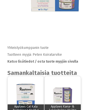
Yhteistyökumppanin tuote
Tuotteen myyjä: Peten Koiratarvike
Katso lisätiedot / osta tuote myyjän sivulla
Samankaltaisia tuotteita
Applaws Cat Kala
Applaws Kana- &