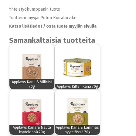
Yhteistyökumppanin tuote
Tuotteen myyjä: Peten Koiratarvike
Katso lisätiedot / osta tuote myyjän sivulla
Samankaltaisia tuotteita
Applaws Kana & Villiriisi
70g
Applaws Kitten Kana 70g
Applaws Kana & Nauta
Applaws Kana & Lammas
hyytelössä 70g
hyytelössä 70g