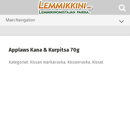
Skip
to
content
Main Navigation
Koirat
Kissat
Applaws Kana & Kurpitsa 70g
Pieneläimet
Kategoriat:
Kissan märkäruoka
,
Kissanruoka
,
Kissat