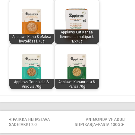
Applaws Cat Kanaa
Applaws Kana & Maksa
liemessä, multipack
hyytelössä 70g
12x70g
Applaws Tonnikala &
Applaws Kananrinta &
Anjovis 70g
Parsa 70g
Post
PAIKKA HEIJASTAVA
ANIMONDA VF ADULT
SADETAKKI 2.0
SIIPIKARJA+PASTA 100G
navigation