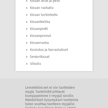
Kissan lelut ja pelit
Kissan ruokailu
Kissan turkinhoito
Kissanhiekka
Kissanpedit
Kissanpennut
Kissanruoka
Koulutus ja harrastukset
Seniorikissat
Ulkoilu
Lemmikkini.net ei ole tuotteiden
myyjä. Tuotelinkit johtavat
kumppanimme (=myyjä) sivulle.
Mahdolliset kysymykset tuotteista
tulee osoittaa tuotteen myyjälle.