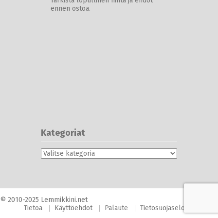
Tarkista lopullinen hinta ja ehdot
ennen ostoa.
Kategoriat
Kategoriat
© 2010-2025 Lemmikkini.net
Tietoa
Käyttöehdot
Palaute
Tietosuojaseloste