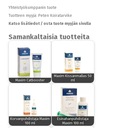
Yhteistyökumppanin tuote
Tuotteen myyjä: Peten Koiratarvike
Katso lisätiedot / osta tuote myyjän sivulla
Samankaltaisia tuotteita
Maxim Kissanmallas 50
Maxim Catbooster
ml
Korvanpuhdistaja Maxim
Esinahanpuhdistaja
100 ml
Maxim 100 ml