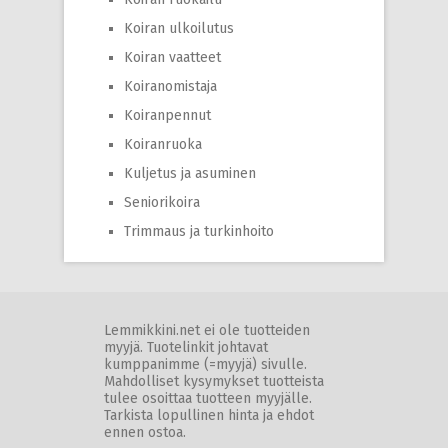
Koiran ulkoilutus
Koiran vaatteet
Koiranomistaja
Koiranpennut
Koiranruoka
Kuljetus ja asuminen
Seniorikoira
Trimmaus ja turkinhoito
Lemmikkini.net ei ole tuotteiden
myyjä. Tuotelinkit johtavat
kumppanimme (=myyjä) sivulle.
Mahdolliset kysymykset tuotteista
tulee osoittaa tuotteen myyjälle.
Tarkista lopullinen hinta ja ehdot
ennen ostoa.