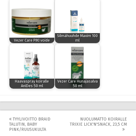
Silmähuuhde Maxim 100
Vezer Care PIKI voide
ml
Haavaspray koiralle
Vezer Care Hunajasalva
AniDes 50 ml
50 ml
Post
TYYLIVOITTO BRAID
NUOLUMATTO KOIRALLE
TALUTIN, BABY
TRIXIE LICK'N'SNACK, 23,5 CM
navigation
PINK/RUUSUKULTA