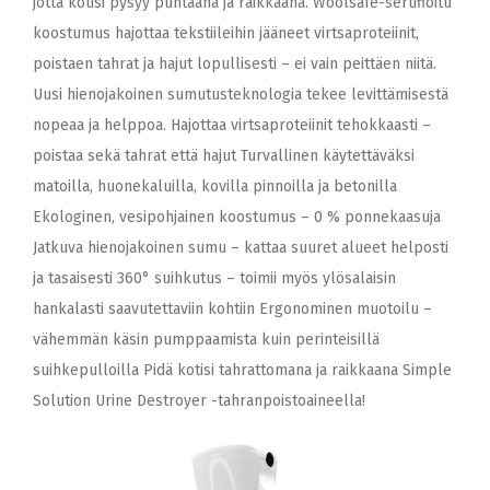
jotta kotisi pysyy puhtaana ja raikkaana. Woolsafe-sertifioitu
koostumus hajottaa tekstiileihin jääneet virtsaproteiinit,
poistaen tahrat ja hajut lopullisesti – ei vain peittäen niitä.
Uusi hienojakoinen sumutusteknologia tekee levittämisestä
nopeaa ja helppoa. Hajottaa virtsaproteiinit tehokkaasti –
poistaa sekä tahrat että hajut Turvallinen käytettäväksi
matoilla, huonekaluilla, kovilla pinnoilla ja betonilla
Ekologinen, vesipohjainen koostumus – 0 % ponnekaasuja
Jatkuva hienojakoinen sumu – kattaa suuret alueet helposti
ja tasaisesti 360° suihkutus – toimii myös ylösalaisin
hankalasti saavutettaviin kohtiin Ergonominen muotoilu –
vähemmän käsin pumppaamista kuin perinteisillä
suihkepulloilla Pidä kotisi tahrattomana ja raikkaana Simple
Solution Urine Destroyer -tahranpoistoaineella!