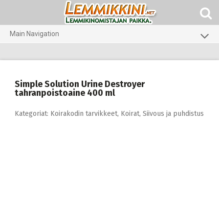
Skip
to
content
Main Navigation
Koirat
Kissat
Simple Solution Urine Destroyer
Pieneläimet
tahranpoistoaine 400 ml
Kategoriat:
Koirakodin tarvikkeet
,
Koirat
,
Siivous ja puhdistus