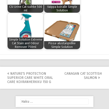
CSI Urine Cat suihke 500
Vaippa koiralle Simple
ml
Solution
Simple Solution Extreme
Cat Stain and Odour
Pissa-alustanpidike
Remover 750ml
Simple Solution
Post
NATURE'S PROTECTION
CANAGAN CAT SCOTTISH
SUPERIOR CARE WHITE ORAL
SALMON
navigation
CARE KOIRANHERKKU 150 G
Haku: