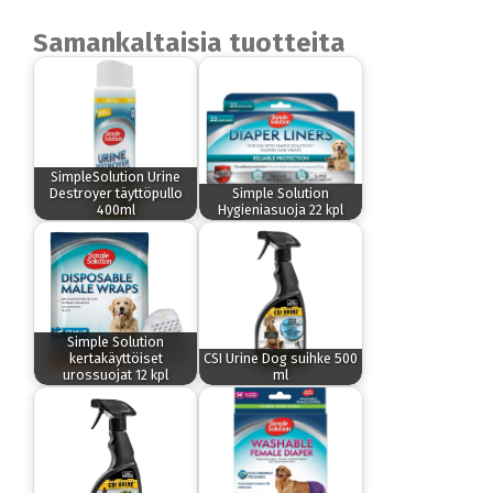
Samankaltaisia tuotteita
SimpleSolution Urine
Destroyer täyttöpullo
Simple Solution
400ml
Hygieniasuoja 22 kpl
Simple Solution
kertakäyttöiset
CSI Urine Dog suihke 500
urossuojat 12 kpl
ml