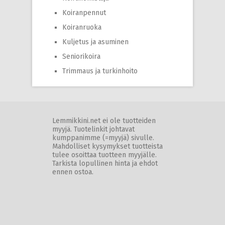
Koiranpennut
Koiranruoka
Kuljetus ja asuminen
Seniorikoira
Trimmaus ja turkinhoito
Lemmikkini.net ei ole tuotteiden
myyjä. Tuotelinkit johtavat
kumppanimme (=myyjä) sivulle.
Mahdolliset kysymykset tuotteista
tulee osoittaa tuotteen myyjälle.
Tarkista lopullinen hinta ja ehdot
ennen ostoa.