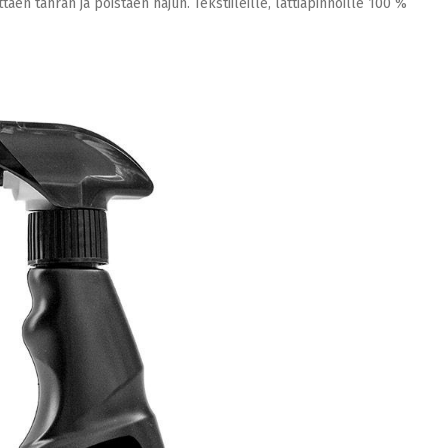
täen tahran ja poistaen hajun. Tekstiileille, lattiapinnoille 100 %