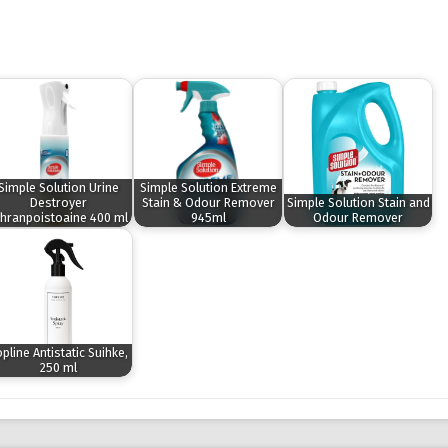
Simple Solution Urine
Simple Solution Extreme
Destroyer
Stain & Odour Remover
Simple Solution Stain and
ahranpoistoaine 400 ml
945ml
Odour Remover
pline Antistatic Suihke,
250 ml