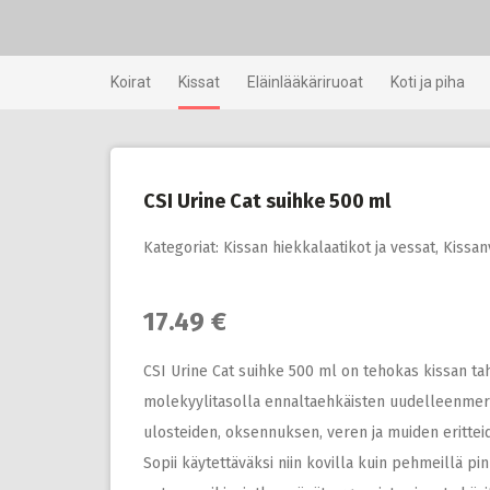
Skip
to
content
Koirat
Kissat
Eläinlääkäriruoat
Koti ja piha
CSI Urine Cat suihke 500 ml
Kategoriat:
Kissan hiekkalaatikot ja vessat
,
Kissan
17.49 €
CSI Urine Cat suihke 500 ml on tehokas kissan tah
molekyylitasolla ennaltaehkäisten uudelleenmerkk
ulosteiden, oksennuksen, veren ja muiden eritteid
Sopii käytettäväksi niin kovilla kuin pehmeillä p