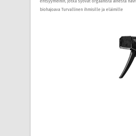
entsyymeihin, jotka syövät orgaanista ainesta hävit
biohajoava Turvallinen ihmisille ja eläimille