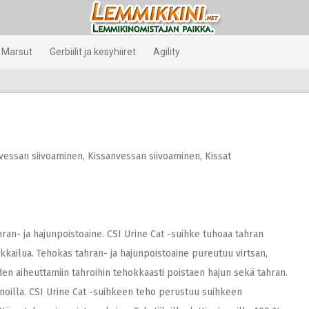
Marsut
Gerbiilit ja kesyhiiret
Agility
vessan siivoaminen
,
Kissanvessan siivoaminen
,
Kissat
ran- ja hajunpoistoaine. CSI Urine Cat -suihke tuhoaa tahran
ailua. Tehokas tahran- ja hajunpoistoaine pureutuu virtsan,
en aiheuttamiin tahroihin tehokkaasti poistaen hajun sekä tahran.
innoilla. CSI Urine Cat -suihkeen teho perustuu suihkeen