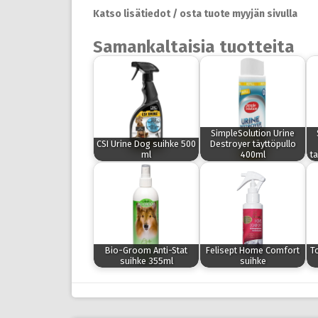
Katso lisätiedot / osta tuote myyjän sivulla
Samankaltaisia tuotteita
SimpleSolution Urine
CSI Urine Dog suihke 500
Destroyer täyttöpullo
ml
400ml
t
Bio-Groom Anti-Stat
Felisept Home Comfort
To
suihke 355ml
suihke