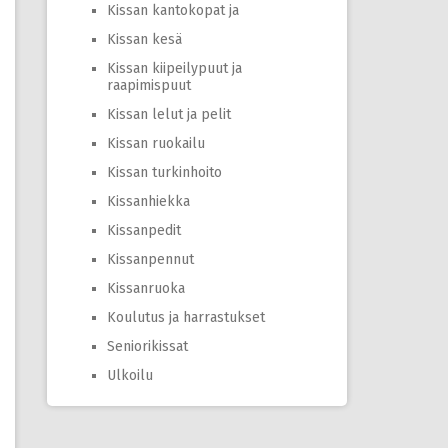
Kissan kantokopat ja
Kissan kesä
Kissan kiipeilypuut ja
raapimispuut
Kissan lelut ja pelit
Kissan ruokailu
Kissan turkinhoito
Kissanhiekka
Kissanpedit
Kissanpennut
Kissanruoka
Koulutus ja harrastukset
Seniorikissat
Ulkoilu